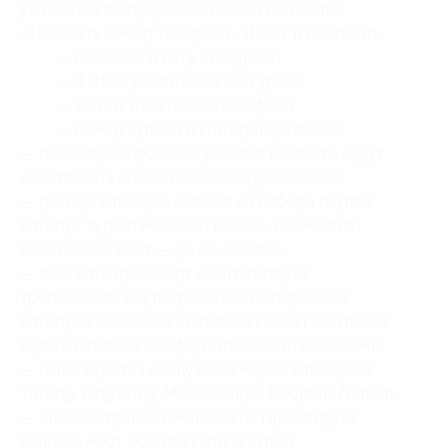
указанным внизу условий акции по кнопке
«Показать номер телефона» (Мах), и сообщить:
— название и дату экскурсии;
— Ф. И. О. участников экскурсии;
— контактный номер телефона;
— номер купона
и код бронирования
;
— после бронирования условия возврата будут
действовать согласно
договору компании
;
— размер автобуса зависит от набора группы:
автобус туристического класса, количество
посадочных мест — до 53 человек;
— весь автотранспорт соответствует
требованиям внутрироссийских перевозок,
автобусы оснащены системой климат-контроля,
аудиосистемой, комфортабельными сиденьями;
— используются следующие марки автобусов:
Yutong, King Long, Man, Scaniya, Neoplan, Neman;
— администрация компании не гарантирует
наличие мест, если вы купили купон