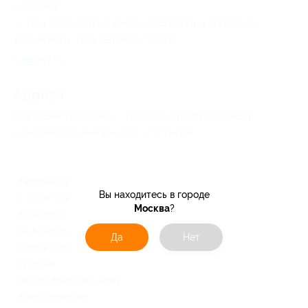
условий;
— при себе нужно иметь паспорта и льготные
документы (при наличии льгот).
Свернуть
Адресa
Все акции
Туристика
Перейти на сайт партнера
Юридическая информация о партнёре
Невский проспект
Вы находитесь в городе
г. Санкт-Петербург,
Москва
?
Казанская пл., д. 2 (парковка
за Казанским собором, место
Да
Нет
сбора экскурсионной
группы)
по предварительному
бронированию