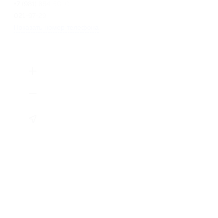
+7 (981) 864-50-07, +7 (911)
021-97-29
Показать номер телефона