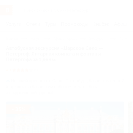
Услуги
Отели
Туры
Промокоды
Кэшбэк
Афиша 
Главная
Услуги
Афиша города
Экскурсии
Автобус
Автобусная экскурсия «Царское Село —
Петергоф: Янтарная комната и фонтаны
Петергофа за 1 день»
4.3
(9)
Невский проспект,
г. Санкт-Петербург, Казанская пл., д. 2
(парковка за Казанским собором, место сбора
экскурсионной группы)
- 35%