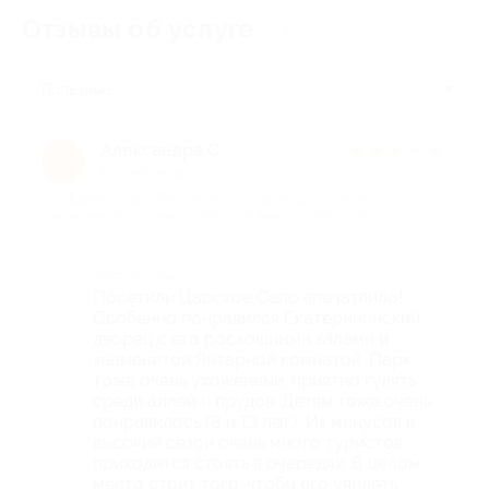
Отзывы об услуге
31
Полезные
Александра С.
★
★
★
★
★
А
15 дней назад
про Билет на автобусную экскурсию в Царское Село от
компании «Туристика» (1490 руб. вместо 2980 руб.)
Достоинства
Посетили Царское Село впечатлило!
Особенно понравился Екатерининский
дворец с его роскошными залами и
знаменитой Янтарной комнатой. Парк
тоже очень ухоженный, приятно гулять
среди аллей и прудов. Детям тоже очень
понравилось (8 и 13 лет.). Из минусов в
высокий сезон очень много туристов,
приходится стоять в очередях. В целом,
место стоит того, чтобы его увидеть.