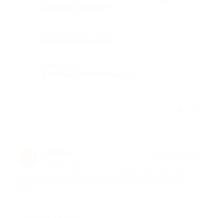
Спасибо за купон!
Недостатки
Очень много людей.
Комментарий
Благодарим за поездку!
Отзыв полезен?
MARIA
★
★
★
★
★
M
1 месяц назад
про Билет на однодневный тур в Карелию «Святая обитель
Валаам» от компании «Туристика» (2930 руб. вместо 4440
руб.)
Достоинства