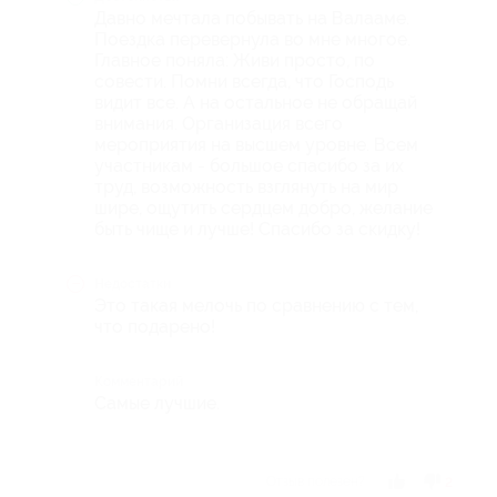
Давно мечтала побывать на Валааме.
Поездка перевернула во мне многое.
Главное поняла: Живи просто, по
совести. Помни всегда, что Господь
видит все. А на остальное не обращай
внимания. Организация всего
мероприятия на высшем уровне. Всем
участникам - большое спасибо за их
труд, возможность взглянуть на мир
шире, ощутить сердцем добро, желание
быть чище и лучше! Спасибо за скидку!
Недостатки
Это такая мелочь по сравнению с тем,
что подарено!
Комментарий
Самые лучшие.
Отзыв полезен?
2