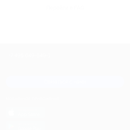
Перейти в FAQ
+7 495 649-649-1
Для звонка из Москвы
и регионов России
Связаться с нами
МОБИЛЬНОЕ ПРИЛОЖЕНИЕ
загрузить в
App Store
загрузить в
Google Play