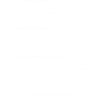
Что такое Биглион?
Biglion это про специальные акции, по условиям
которых вы можете приобрести купон со
скидкой от 50 до 90%
Откуда такие скидки?
Мы непосредственно работаем с каждым
партнером и договариваемся с ним о лучших
условиях для вас
Смогу ли я вернуть купон?
Если что-то случится, мы обязательно вернем
вам деньги. Мы работаем только с проверенными
и надежными партнерами
Остались вопросы?
+7 (495) 649-649-1
Горячая линия Биглиона