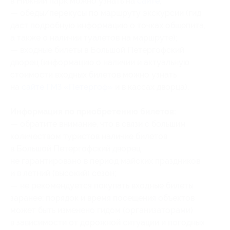
в Нижний парк можно узнать на
сайте
;
— обеды/перекусы по маршруту экскурсии (гид
даст подробную информацию о точках общепита,
а также о наличии туалетов на маршруте);
— входные билеты в Большой Петергофский
дворец (информацию о наличии и актуальную
стоимости входных билетов можно узнать
на
сайте ГМЗ «Петергоф»
и в кассах дворца).
Информация по приобретению билетов:
— обратите внимание, что в связи с большим
количеством туристов наличие билетов
в Большой Петергофский дворец
не гарантировано в период майских праздников
и в летний (высокий) сезон;
— не рекомендуется покупать входные билеты
заранее: порядок и время посещения объектов
может быть изменено гидом (организаторами)
в зависимости от дорожной ситуации и погодных