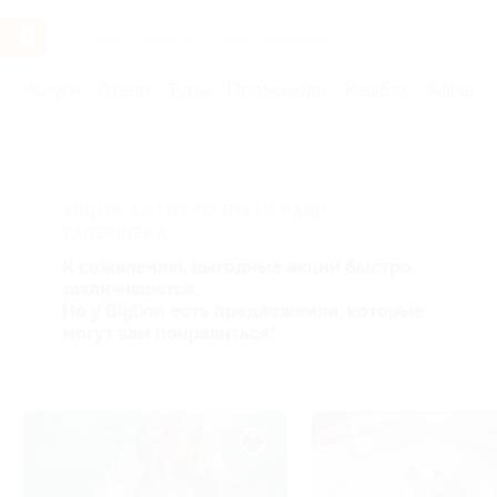
Услуги
Отели
Туры
Промокоды
Кэшбэк
Афиша 
Главная
Услуги
Развлечения
Развлечения на воде
АКЦИЯ, КОТОРУЮ ВЫ ИСКАЛИ,
ЗАВЕРШЕНА.
К сожалению, выгодные акции быстро
заканчиваются.
Но у Biglion есть предложения, которые
могут вам понравиться!