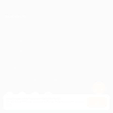
ПАРТНЕРАМ
© 2010-2026 BIGLION
Обработка персональных данных
Пользовательское соглашение
Публичная оферта
Гарантия, поддержка
24 часа и возврат средств
Перейти на полную версию сайта
Используем куки, чтобы сайт работал лучше.
Оставаясь с нами, вы соглашаетесь на использование
файлов
Оk
куки.