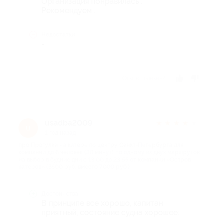
Организация понравилась .
Рекомендуем .
Недостатки
-
Отзыв полезен?
usadba2009
★
★
★
★
★
u
1 год назад
про Прогулка на катере по центру Санкт-Петербурга для
компании до 6 человек (30 минут) по одному из двух маршрутов
на выбор в будние дни с 13:00 до 23:55 от компании «Остров
катеров» (3500 руб. вместо 7000 руб.)
Достоинства
В принципе все хорошо, капитан
приятный, состояние судна хорошее: