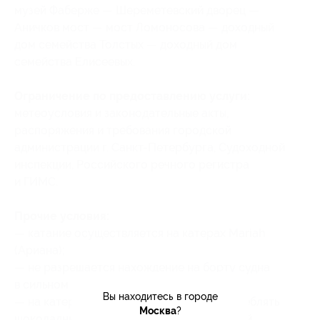
музей Фаберже — Шереметевский дворец —
Аничков мост — мост Ломоносова — доходный
дом семейства Толстых — доходный дом
семейства Елисеевых.
Ограничение по предоставлению услуги:
метеоусловия и законодательные акты,
распоряжения и требования городской
администрации г. Санкт-Петербурга, Судоходной
инспекции, Российского речного регистра
и ГИМС.
Прочие условия:
— катание осуществляется на катерах Mariah
(Ариана);
— не разрешается нахождение на борту судна
в сильном алкогольном опьянении;
Вы находитесь в городе
— на катер запрещено проносить и употреблять
Москва
?
шоколадные изделия, красный виноградный