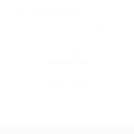
условиях для вас
Смогу ли я вернуть купон?
Если что-то случится, мы обязательно вернем
вам деньги. Мы работаем только с проверенными
и надежными партнерами
Остались вопросы?
+7 (495) 649-649-1
Горячая линия Биглиона
Перейти в FAQ