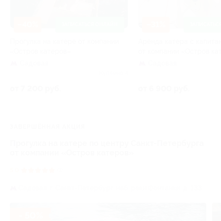
–40%
–31%
ЗАПИСАТЬСЯ ОНЛАЙН
ЗАПИСАТЬС
Прогулка на катере от компании
Аренда катера с капита
«Остров катеров»
от компании «Остров ка
Садовая
Садовая
Куплено 4
от 7 200 руб.
от 6 900 руб.
ЗАВЕРШЁННАЯ АКЦИЯ
Прогулка на катере по центру Санкт-Петербурга
от компании «Остров катеров»
5.0
(1)
Садовая,
г. Санкт-Петербург, наб. реки Фонтанки, д. 133
- 50%