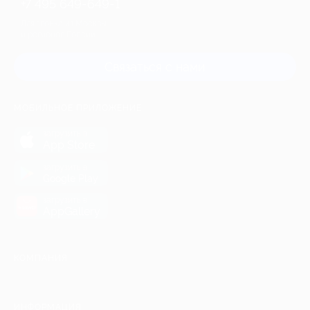
+7 495 649-649-1
Для звонка из Москвы
и регионов России
Связаться с нами
МОБИЛЬНОЕ ПРИЛОЖЕНИЕ
загрузить в
App Store
загрузить в
Google Play
загрузить в
AppGallery
КОМПАНИЯ
ИНФОРМАЦИЯ