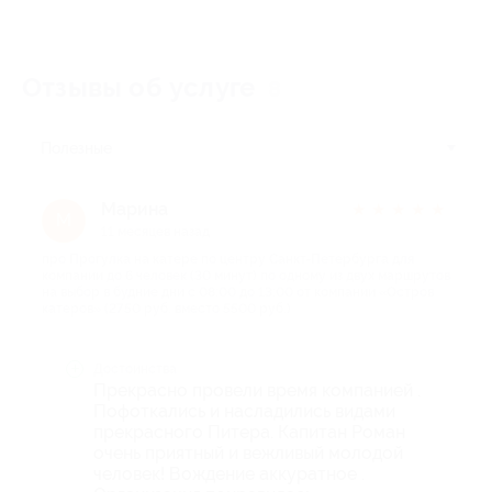
Отзывы об услуге
8
Полезные
Марина
★
★
★
★
★
М
11 месяцев назад
про Прогулка на катере по центру Санкт-Петербурга для
компании до 6 человек (30 минут) по одному из двух маршрутов
на выбор в будние дни с 08:00 до 13:00 от компании «Остров
катеров» (2750 руб. вместо 5500 руб.)
Достоинства
Прекрасно провели время компанией .
Пофоткались и насладились видами
прекрасного Питера. Капитан Роман
очень приятный и вежливый молодой
человек! Вождение аккуратное .