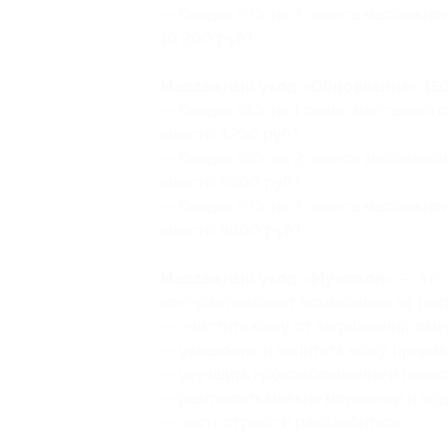
— Скидка 57% на 3 сеанса массажног
10 200 руб.)
Массажный уход «Обновление» (50 
— Скидка 55% на 1 сеанс массажного
вместо 3200 руб.)
— Скидка 56% на 2 сеанса массажног
вместо 6400 руб.)
— Скидка 57% на 3 сеанса массажног
вместо 9600 руб.)
Массажный уход «Мужской»
— это 
которая поможет (возможные эффект
— очистить кожу от загрязнений, ом
— увлажнить и напитать кожу, придав е
— улучшить кровообращение и повыс
— разгладить мелкие морщинки и под
— снять стресс и расслабиться.