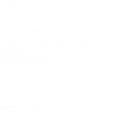
 сияющей;
учшится эластичность кожи;
ым;
 более увлажненной.
учения консультации у врача-специалиста
оказаниям.
ершеннолетним лицам.
ргеевна
Юридическая информация о партнёре