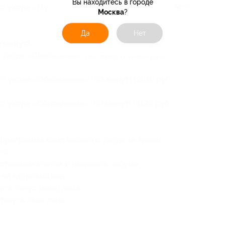
Вы находитесь в городе
о ухода «Мужской» (50 минут) (4386 руб. вместо
Москва
?
Да
Нет
минут):
 ухода «Обновление» (50 минут) (1440 руб.
о ухода «Обновление» (50 минут) (2816 руб.
о ухода «Обновление» (50 минут) (4128 руб.
программа комплексного ухода за лицом,
ы):
ертвевших клеток и излишков себума;
й здоровый вид;
ить тонус мышц лица;
тянуть овал лица;