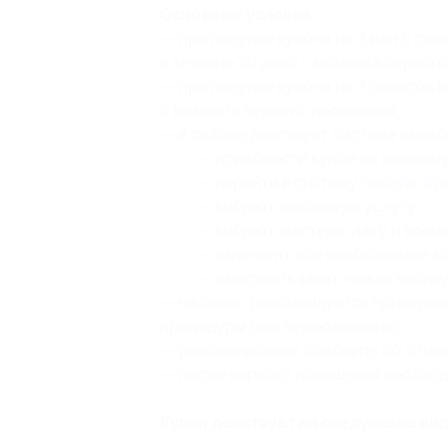
Основные условия:
— при покупке купона на 3 или 5 се
в течение 30 дней с момента первог
— при покупке купона на 7 сеансов в
с момента первого посещения;
— в салоне действует система онлай
— ⁠приобрести купон на желаему
— ⁠перейти в систему
онлайн-бр
— выбрать желаемую услугу;
— выбрать мастера, дату и время
— ⁠заполнить все необходимые к
— завершить заказ, нажав кнопку
— на сеанс рекомендуется приходить
процедуры (для переодевания);
— рекомендовано сообщить об отмене
— после первого посещения необход
Купон действует на следующие вид