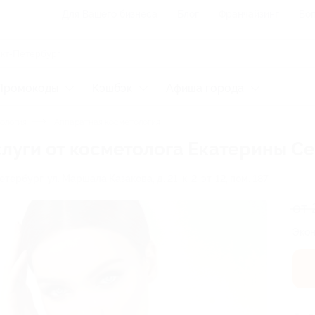
Для Вашего бизнеса
Блог
Франчайзинг
Воп
Промокоды
Кэшбэк
Афиша города
ология
Аппаратная косметология
луги от косметолога Екатерины С
етербург, ул. Маршала Казакова, д. 21, к. 2, эт. 12, пом. 187
от 
Экон