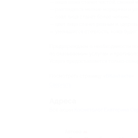
— ваша кожа станет чистой, свежей и
— разгладятся мелкие морщинки и ул
— овал лица станет более четким;
— цвет лица станет ровным и здоров
— уменьшится отечность, кожа будет
Предупреждаем о необходимости пол
по оказываемым услугам и противоп
Услуга предоставляется только сов
Посмотреть страницу «
ВКонтакте
».
Свернуть
Адресa
Все акции
Косметолог Екатерина Се
Автово