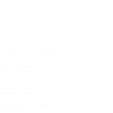
03
д
16
ч
24
о конца продаж
литься с друзьями
жие акции
алон красоты
Массаж лица
истка лица атравматичная
истка лица ручная
Чистка лица
икротоковая терапия
анесение маски
Пилинг лица