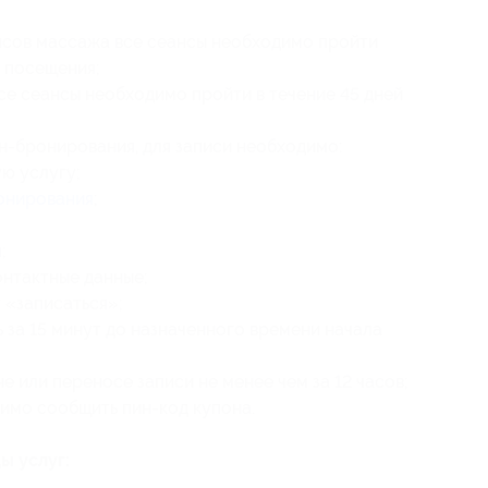
ансов массажа все сеансы необходимо пройти
о посещения;
се сеансы необходимо пройти в течение 45 дней
н-бронирования, для записи необходимо:
ю услугу;
онирования
;
;
онтактные данные;
 «записаться»;
 за 15 минут до назначенного времени начала
 или переносе записи не менее чем за 12 часов;
имо сообщить пин-код купона.
ы услуг: