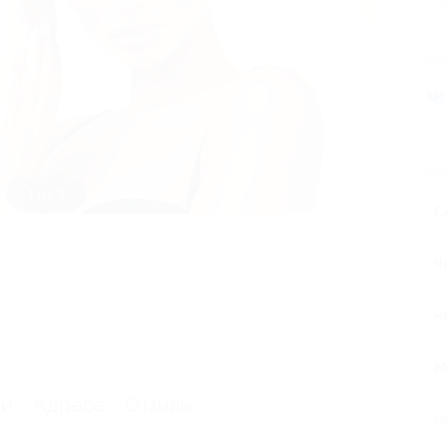
Д
Поде
Похо
1 из 3
С
Ч
Ч
я
.
М
ии
Адреса
Отзывы
Н