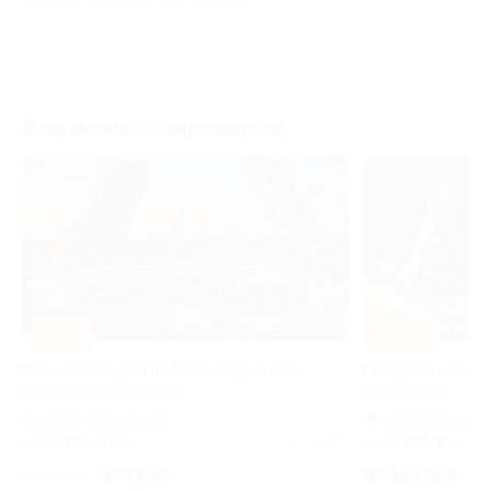
Вам может понравиться
–61%
–50%
Ночная прогулка по Неве «Круиз под
Прогулка на теп
разводными мостами»
со скидкой
Новочеркасская
Горьковская
+
 8
4.7
(6)
Куплено 1 163
4.3
(88)
975 руб.
от 950 руб.
2 500 руб.