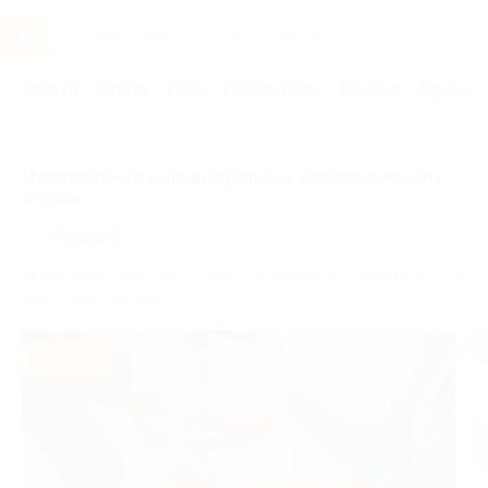
Услуги
Отели
Туры
Промокоды
Кэшбэк
Афиша 
Главная
Услуги
Товары по купонам
Обувь и одежда
Изготовление индивидуальных ортопедических
стелек
5.0
(1)
Василеостровская,
г. Санкт-Петербург, 5-я линия В.О., д. 8,
лит. А, пом. 13н, каб. №1
- 47%