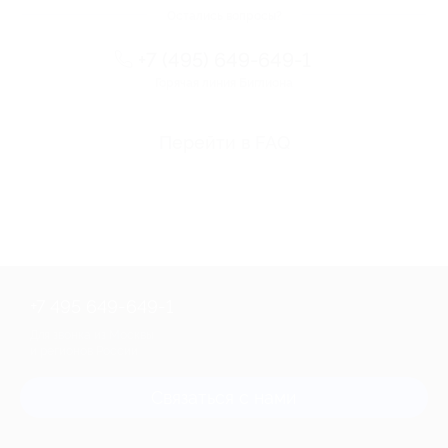
Остались вопросы?
+7 (495) 649-649-1
Горячая линия Биглиона
Перейти в FAQ
+7 495 649-649-1
Для звонка из Москвы
и регионов России
Связаться с нами