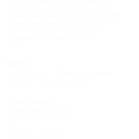
чего она подвергается точной корректировке
с возможностью сразу ею воспользоваться;
— возможность бесплатной коррекции в течение
6 месяцев, что идеально подходит для пациентов
в послеоперационном периоде, а также
с выраженными деформациями стоп.
Свернуть
Адресa
Все акции
Ортокросс
Перейти на сайт партнера
Юридическая информация о партнёре
Василеостровская
г. Санкт-Петербург, 5-я линия
В.О., д. 8, лит. А, пом. 13н, каб.
№1
пн-пт: с 08:00 до 18:00, сб: