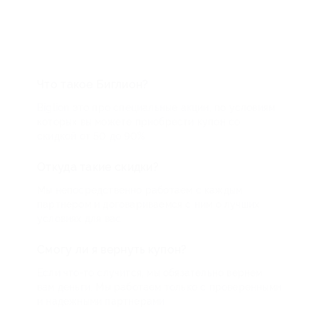
Что такое Биглион?
Biglion это про специальные акции, по условиям
которых вы можете приобрести купон со
скидкой от 50 до 90%
Откуда такие скидки?
Мы непосредственно работаем с каждым
партнером и договариваемся с ним о лучших
условиях для вас
Смогу ли я вернуть купон?
Если что-то случится, мы обязательно вернем
вам деньги. Мы работаем только с проверенными
и надежными партнерами