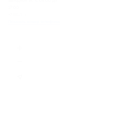
выходной, вс: с 08:00 до
17:00
+7 (812) 986-98-91
Показать номер телефона