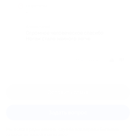
Недостатки
-
Комментарий
Огромное человеческое спасибо.
Ногам стало намного легче.
Отзыв полезен?
Оставить отзыв
Задать вопрос
Мы всегда рады помочь: служба поддержки Биглиона
ответит на любой ваш вопрос