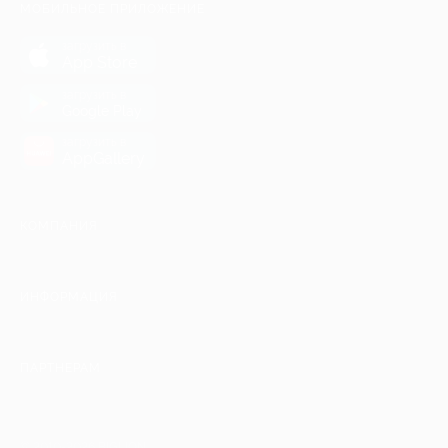
МОБИЛЬНОЕ ПРИЛОЖЕНИЕ
загрузить в
App Store
загрузить в
Google Play
загрузить в
AppGallery
КОМПАНИЯ
ИНФОРМАЦИЯ
ПАРТНЕРАМ
© 2010-2026 BIGLION