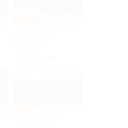
–45%
Н
ЗАПИСАТЬСЯ ОНЛАЙН
ий
Тур на 1 день «Весёлый Выборг:
экскурсия с комиком»
Достоевская
но 18
4.9
(3)
Куплено 2
3 050 руб.
5 546 руб.
–59%
Н
ЗАПИСАТЬСЯ ОНЛАЙН
лия»
Билет на однодневный тур
«В Карелию по воде»