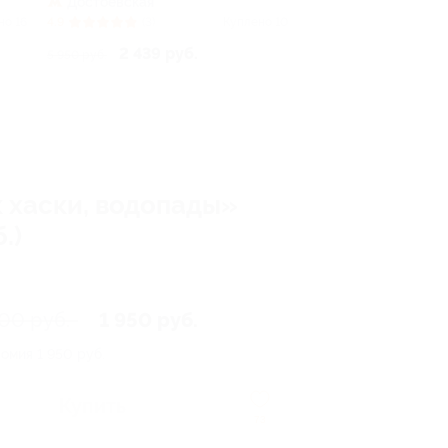
Достоевская
но 16
4.9
(3)
Куплено 10
2 439 руб.
5 950 руб.
к хаски, водопады»
.)
900 руб.
1 950 руб.
номия
1 950 руб.
Купить
73