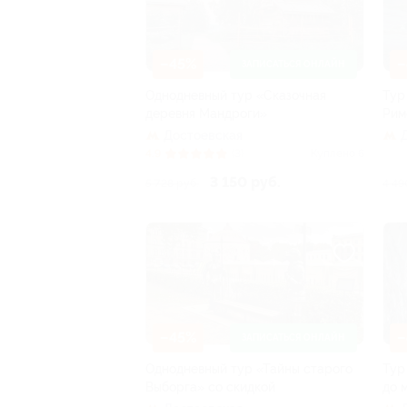
–45%
–
ЗАПИСАТЬСЯ ОНЛАЙН
Однодневный тур «Сказочная
Тур
деревня Мандроги»
Рим
Достоевская
4.9
(3)
Куплено 6
3 150 руб.
5 728 руб.
4 49
–45%
–
ЗАПИСАТЬСЯ ОНЛАЙН
Однодневный тур «Тайны старого
Тур
Выборга» со скидкой
до 