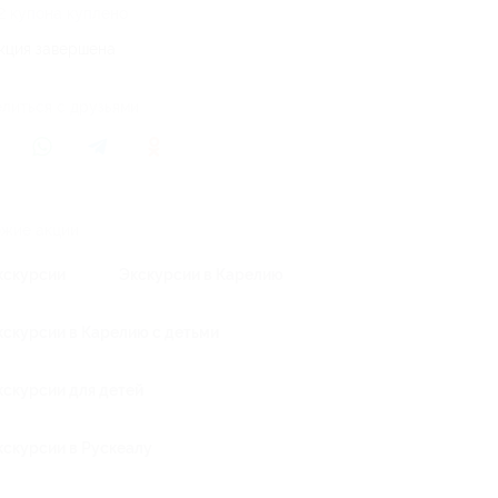
2 купона куплено
кция завершена
литься с друзьями
жие акции
кскурсии
Экскурсии в Карелию
кскурсии в Карелию с детьми
кскурсии для детей
кскурсии в Рускеалу