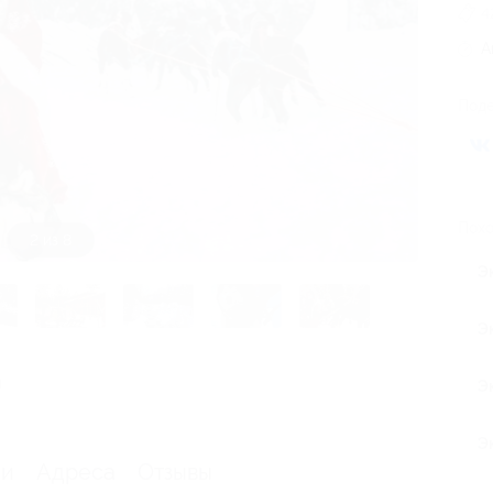
4
А
Поде
Похо
3 из 8
Э
Э
я
Э
Э
ии
Адреса
Отзывы