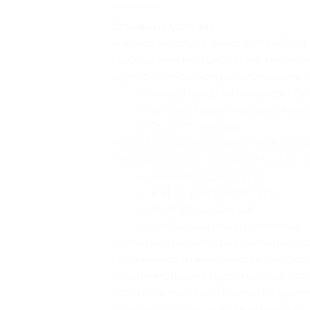
Основные условия:
— класс автобуса зависит от набора
требованиям внутрироссийских пере
аудиосистемой, комфортабельными с
— междугородний микроавтобус 
— автобус туристического клас
от 25 до 70 человек);
— для бронирования мест необходим
с менеджером по телефону +7 (812) 
— название и дату тура;
— Ф. И. О. участников тура;
— паспортные данные;
— контактный номер телефона;
— при невозможности дозвониться по 
загруженности менеджеров) необход
— администрация туроператора остав
дату из-за недобора группы и перен
группы) число (по предварительному