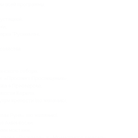
ии всей программы;
устацией;
ки;
арка "Рускеала«;
озяйства.
анского собора;
 м. «Проспект Просвещения»;
вка в Приозерске;
епости Корела;
утри крепости (по желанию);
елая Руна» (по желанию);
в Ахвенкоски;
ыми мостами;
 парка «Рускеала» и «Мраморного каньона»