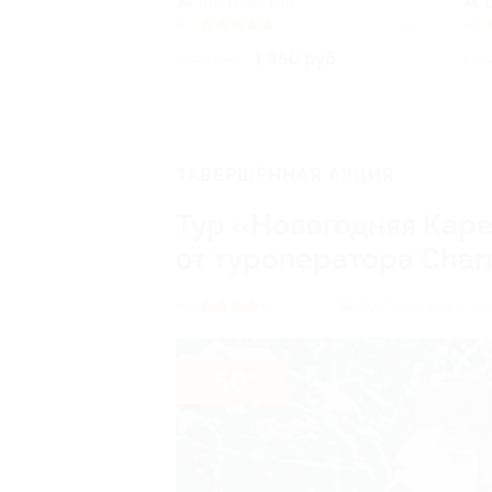
Достоевская
4.9
(3)
Куплено 74
4.9
1 950 руб.
3 546 руб.
5 98
ЗАВЕРШЁННАЯ АКЦИЯ
Тур «Новогодняя Карел
от туроператора Charm
Достоевская,
г. С
4.3
(7)
- 50%