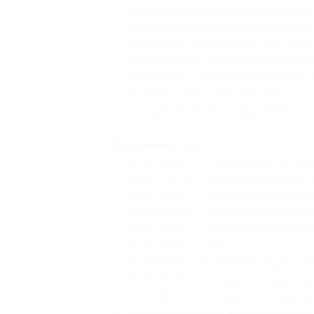
— трассовая экскурсия на протяжен
— внешний осмотр крепости Корела;
— посещение «Музея иван-чая» с дег
— прогулка близ водопадов Ахвенкос
— возможность посещения горного п
— встреча туристов на вокзале;
— посещение магазина форелевого х
Программа тура:
— 06:15–06:30 — отправление от Каз
— 07:00–07:15 — отправление от ст.
— 08:15–08:45 — техническая остано
— 09:30–10:10 — внешний осмотр кр
— 10:10–12:00 — посещение музея вн
— 12:00–12:45 — обед;
— 13:15–14:45 — посещение парка «Б
— 15:00–15:45 — посещение водопадо
— 15:45–16:00 — экотропа с подвесн
— 16:00–18:00 — посещение горного