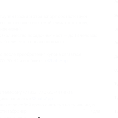
Э
Э
 группы (весь автотранспорт соответствует
возок, оснащен системой климат-контроля,
идениями):
Э
(количество посадочных мест — до 18 человек);
са (количество посадочных мест —
Э
о после приобретения купона связаться
Д
770-20-44 и сообщить в
WhatsApp
:
О
Т
телефону +7 (812) 770-20-44 (из-за
Т
имо написать в
WhatsApp
;
ляет за собой право снять тур на ту или иную
ести забронированный тур на другое (удобное для
Т
 согласованию);