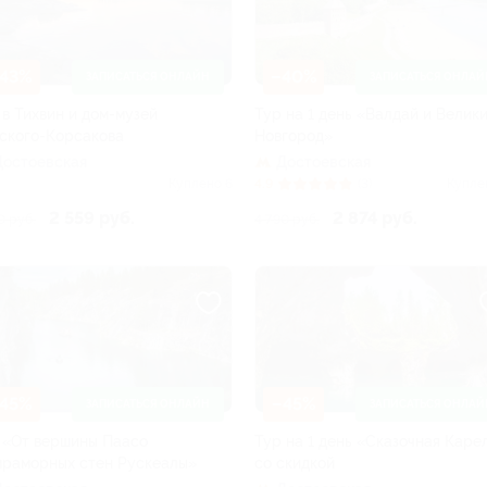
43%
–40%
ЗАПИСАТЬСЯ ОНЛАЙН
ЗАПИСАТЬСЯ ОНЛАЙ
 в Тихвин и дом-музей
Тур на 1 день «Валдай и Велик
ского-Корсакова
Новгород»
Достоевская
Достоевская
Куплено 6
4.9
(3)
Купле
2 559 руб.
2 874 руб.
0 руб.
4 790 руб.
45%
–45%
ЗАПИСАТЬСЯ ОНЛАЙН
ЗАПИСАТЬСЯ ОНЛАЙ
 «От вершины Паасо
Тур на 1 день «Сказочная Каре
мраморных стен Рускеалы»
со скидкой