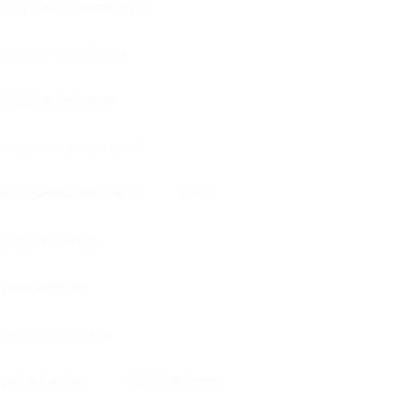
кскурсии для мини-групп
кскурсия автобусная
кскурсия для детей
кскурсии с дегустацией
остопримечательности
Дети
днодневный тур
уры в Карелию
уры выходного дня
уры по России
Туры для детей