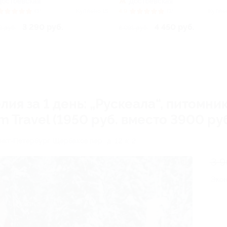
Достоевская
Достоевская
(3)
Куплено 15
4.9
(3)
Купле
3 290 руб.
4 450 руб.
2 руб.
8 091 руб.
ия за 1 день: „Рускеала“, питомни
 Travel (1950 руб. вместо 3900 руб
анкт-Петербург, Щербаков пер., д. 12, к. 2
3 
Эко