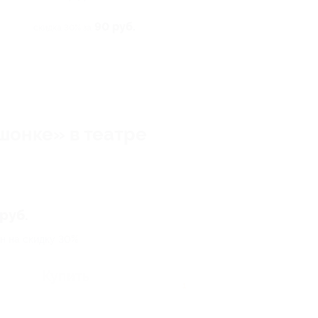
90 руб.
скидка 30% за
шонке» в театре
руб.
н на скидку 30%
Купить
1