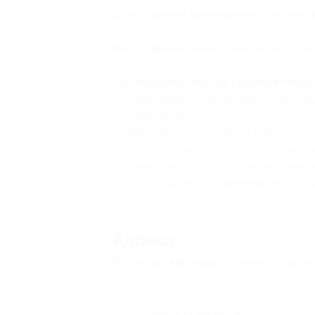
Дата и время проведения спектакля
Место проведения спектакля:
г. Сан
Как воспользоваться приобретенны
— необходимо скопировать промокод
— перейти на
сайт
;
— выбрать нужную дату и подходящий
— ввести промокод в поле «Промокод
— нажать кнопку «Оформить» и ввест
— купить билет с применившейся ски
Свернуть
Адресa
Все акции
Малышок
Перейти на са