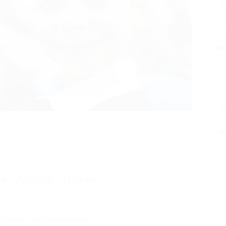
А
Поде
Похо
Т
М
ии
Адреса
Отзывы
Возьми скидки
с собой
 минут (без антракта);
Скачивай наш тулбар и будь в курсе самых выгодных акций,