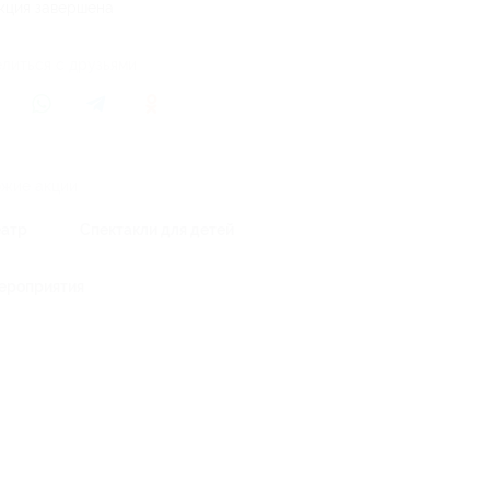
кция завершена
литься с друзьями
жие акции
еатр
Спектакли для детей
ероприятия