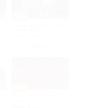
–30%
Билет на спектакль «Кот Котофеич
»
и чудо-дерево»
Улица Дыбенко
90 руб.
скидка 30% за
–30%
Спектакль «Сказка о глупом
Мышонке»
Улица Дыбенко