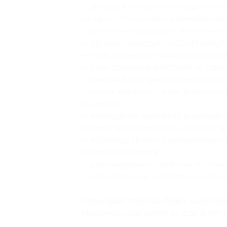
— дети до 4 лет могут посещать спе
на взрослого и ребенка приобретаетс
— зрителям необходимо иметь сменн
— просьба приходить за 10–15 минут 
— один купон дает скидку на один би
— один промокод действует на один 
— каждый билет приобретается отдел
— купон действует на ряд билетов, 
из купона;
— необходимо применить выданный 
за билет производится на сайте по у
— промокод является одноразовым и
на страницу оплаты;
— рекомендовано сообщить об отмене
— при посещении необходимо предъя
Купон действует на билет на детск
Мышонке» для детей от 2 до 6 лет (