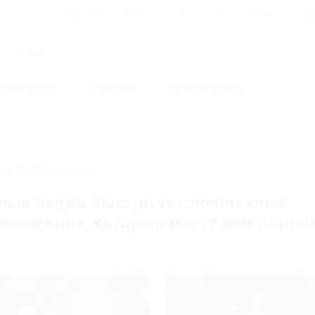
Для Вашего бизнеса
Блог
Франчайзинг
Воп
Промокоды
Кэшбэк
Афиша города
кли
Детские спектакли
И, ЗАВЕРШЕНА.
ные акции быстро заканчиваются.
редложения, которые могут вам понра