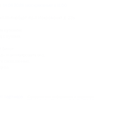
:
14.06.2026 (воскресенье) в 11:00
.
кт-Петербург, пр-т Искровский, д. 22а.
м купоном:
 с купона;
 билет;
» и активировать его;
и свои данные;
дкой.
йт партнера
Юридическая информация о партнёре