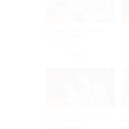
–30%
–
Спектакль «Маша и медведь»
Бил
в театре «Малышок»
теа
Улица Дыбенко
90 руб.
скидка 30% за
скид
–30%
–
Билет на детский интерактивный
Бил
спектакль «Теремок»
в т
Улица Дыбенко