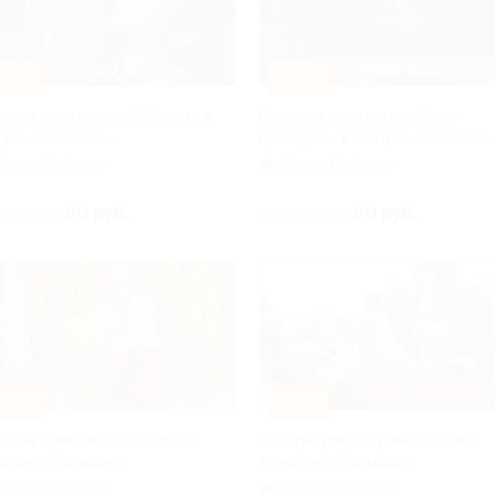
30%
–30%
ет на спектакль «Айболит» в
Билет на спектакль «Муха-
тре «Малышок»
Цокотуха» в театре «Малышок
Улица Дыбенко
Улица Дыбенко
90 руб.
90 руб.
ка 30% за
скидка 30% за
30%
–30%
ет на спектакль «Колобок»
«Капризуля в стране сказок»
еатре «Малышок»
в театре «Малышок»
Улица Дыбенко
Улица Дыбенко