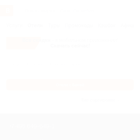
Услуги
Отели
Туры
Промокоды
Кэшбэк
Афиша 
Все скидки
- в мобильном приложении!
Скачать сейчас!
Главная
Отели
Отели с баней
Отели с баней
Без сортировки
+7 495 649-649-1
Для звонка из Москвы