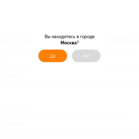
Вы находитесь в городе
ы со скидкой по купону в Санкт-Петербурге 
Москва
?
ккуратно обработанных ногтях. В противном случае он привлечет внимание 
Да
Нет
р.
олько опытный мастер выполнит обрезной маникюр, не нанося травмы и не ос
ой практике, даже если вы купили на распродаже профессиональные инстру
процедуры
кроранок мастер по маникюру строго следует технологии, не пропуская этапо
жняются кремом.
ий педикюр, за исключением необходимости обработки кожи ступней.
онах Москвы
кий маникюр делают раз в 2-4 недели. Эта процедура стоит дешево, но прият
транице вас ожидают: