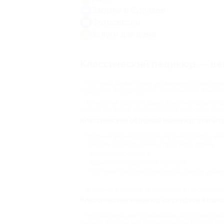
Загляни в будущее
Фотосессии
Услуги для дома
Классический педикюр — цен
Ногтевой дизайн будет украшением только на а
недорого в порядок руки — классический маникю
Технология проста и давно известна. Однако т
студию или салон красоты города самостоятельн
Классический обрезной маникюр: этапы 
Чтобы не возникло заусенцев и не осталось ми
Ногтям задается длина и придается форма;
Руки распариваются;
Сдвигается и удаляется кутикула;
Ногтевая пластина полируется, а кисти увла
В таком же порядке выполняется и классическ
Классический маникюр со скидкой в сал
Чтобы всегда иметь ухоженные ногти, классичес
скидкой в студии или салоне красоты. На этой с