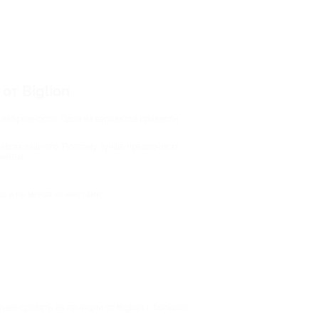
от Biglion
к небрежности. Один из вариантов привести
тавляя лишнего. Поэтому лучше предпочесть
менты.
в и не меняя их местами:
нее сделать ее по акции от Biglion с большой