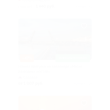
Технологический
институт (красная ветка)
1 440 руб.
1 800 руб.
Куплено 89
–47%
ЗАПИСАТЬСЯ ОНЛАЙН
Ночная прогулка на теплоходе «Магия
разводных мостов»
Садовая
от 1 007 руб.
Куплено 724