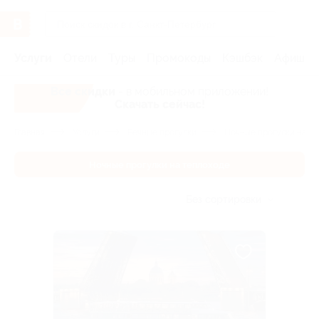
Услуги
Отели
Туры
Промокоды
Кэшбэк
Афиша 
Все скидки
- в мобильном приложении!
Скачать сейчас!
Главная
Услуги
Речные прогулки
Ночные прогулки на т
Ночные прогулки на теплоходе
Без сортировки