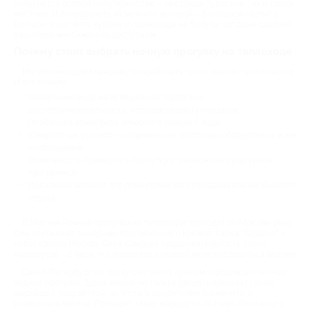
пользуются особой популярностью – как среди туристов, так и среди
местных. И попробовать их можно с выгодой – благодаря сервису
Биглион. У нас есть купоны и промокоды на билеты, которые сделают
ваш отдых максимально доступным.
Почему стоит выбрать ночную прогулку на теплоходе
Мы рекомендуем каждому попробовать такое ночное приключение.
И вот почему:
Уникальные виды на освещенные городские
достопримечательности, которые недоступны днём.
Особенная атмосфера вечернего города с воды;
Комфортные условия – современные теплоходы оборудованы всем
необходимым.
Возможность совместить прогулку с ужином или культурной
программой;
Идеальный вариант для романтического свидания или необычного
отдыха.
В Москве ночные прогулки на теплоходе проходят по Москве-реке.
Они открывают панорамы подсвеченного Кремля, парка "Зарядье" и
небоскрёбов Москва-Сити. Средняя продолжительность таких
маршрутов – 2 часа, что позволяет в полной мере насладиться видами.
Санкт-Петербург по праву считается лучшим городом для ночных
водных прогулок. Здесь можно не только увидеть архитектурные
шедевры с подсветкой, но и стать свидетелем знаменитого
разведения мостов. Проходят такие маршруты по Неве, Фонтанке и