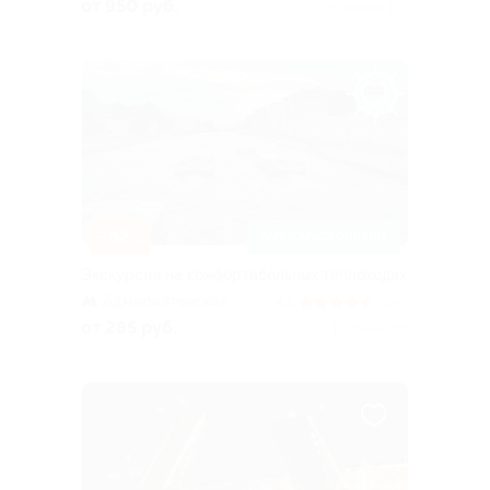
проспект
от 950 руб.
Куплено 120
–62%
ЗАПИСАТЬСЯ ОНЛАЙН
Экскурсии на комфортабельных теплоходах
Адмиралтейская
4.6
(844)
от 285 руб.
Куплено 181