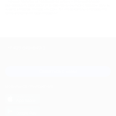
Ночные прогулки на теплоходе по купону – отличный способ
разнообразить свой досуг. И заново познакомиться с городом, если вы
живете в Москве, Питере или Сочи. Так что обязательно попробуйте:
яркие впечатления гарантированы!
+7 495 649-649-1
Для звонка из Москвы
и регионов России
Связаться с нами
МОБИЛЬНОЕ ПРИЛОЖЕНИЕ
загрузить в
App Store
загрузить в
Google Play