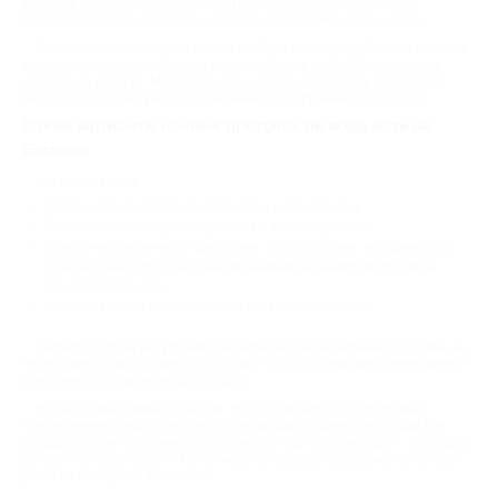
каналам. Они демонстрируют потрясающие виды на Эрмитаж,
Петропавловскую крепость и другие достопримечательности.
В Сочи ночные прогулки имеют особую атмосферу. Тёплый морской
воздух, мягкий климат и виды на освещенное побережье создают
курортный колорит. Маршруты обычно проходят вдоль береговой
линии и позволяют увидеть основные достопримечательности.
Какие варианты ночных прогулок по воде есть на
Биглион
Мы предлагаем:
Классические обзорные экскурсии с аудиогидом;
Романтические круизы с ужином и живой музыкой;
Тематические вечера – джазовые, литературные, исторические;
Специальные прогулки с наблюдением за разводом мостов в
Санкт-Петербурге;
Корпоративные мероприятия и частные вечеринки.
Сервис Биглион регулярно обновляет акции на ночные прогулки на
теплоходе. Скидки обычно достигают 30, что позволяет существенно
сэкономить на данном виде отдыха.
Чтобы поучаствовать в акции, просто выберите подходящее
предложение и приобретите купон любым удобным способом. Не
забудьте изучить условия: длительность прогулки, маршрут, тип судна,
дополнительные услуги. Например, некоторые программы включают
ужин на борту или анимацию.