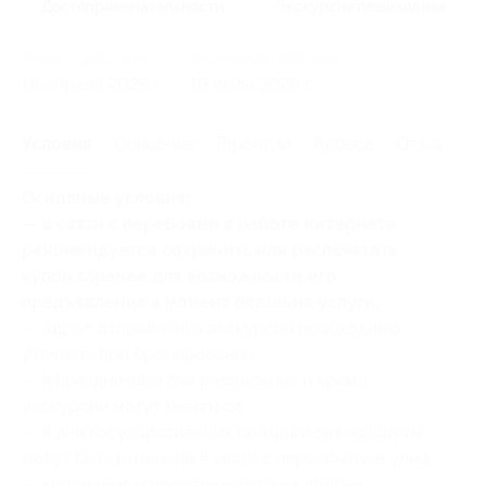
Достопримечательности
Экскурсия пешеходная
Начало действия
Окончание действия
18 апреля 2026 г.
16 июля 2026 г.
Условия
Описание
Гарантии
Адреса
Отзывы
Основные условия:
— в связи с перебоями в работе интернета
рекомендуется сохранить или распечатать
купон заранее для возможности его
предъявления в момент оказания услуги;
— адрес отправления экскурсии необходимо
уточнять при бронировании;
— в праздничные дни расписание и время
экскурсии могут меняться;
— в дни государственных праздников маршруты
могут быть изменены в связи с перекрытием улиц;
— купон не распространяется на другие