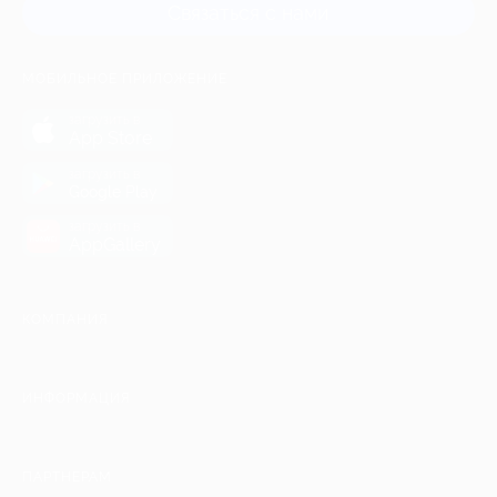
Связаться с нами
МОБИЛЬНОЕ ПРИЛОЖЕНИЕ
загрузить в
App Store
загрузить в
Google Play
загрузить в
AppGallery
КОМПАНИЯ
ИНФОРМАЦИЯ
ПАРТНЕРАМ