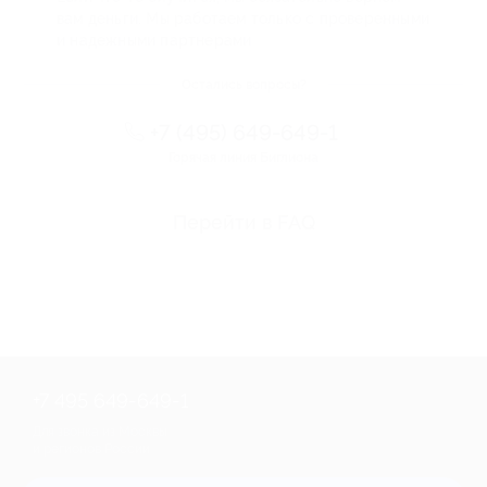
вам деньги. Мы работаем только с проверенными
и надежными партнерами
Остались вопросы?
+7 (495) 649-649-1
Горячая линия Биглиона
Перейти в FAQ
+7 495 649-649-1
Для звонка из Москвы
и регионов России