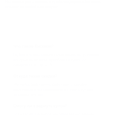
Мы всегда рады помочь: служба поддержки Биглиона
ответит на любой ваш вопрос
Что такое Биглион?
Biglion это про специальные акции, по условиям
которых вы можете приобрести купон со
скидкой от 50 до 90%
Откуда такие скидки?
Мы непосредственно работаем с каждым
партнером и договариваемся с ним о лучших
условиях для вас
Смогу ли я вернуть купон?
Если что-то случится, мы обязательно вернем