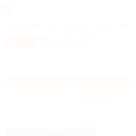
Услуги
Отели
Туры
Промокоды
Кэшбэк
Афиша 
Все скидки
- в мобильном приложении!
Скачать сейчас!
Главная
Отели
Золотое кольцо
Кострома
Кострома
Без сортировки