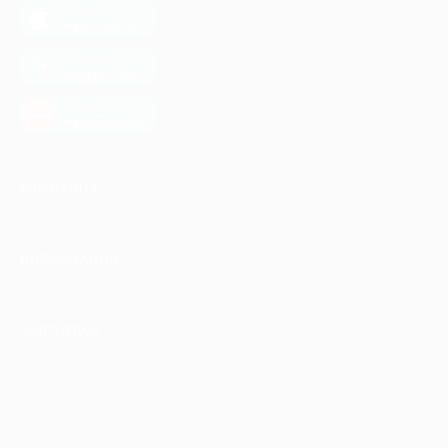
загрузить в
App Store
загрузить в
Google Play
загрузить в
AppGallery
КОМПАНИЯ
ИНФОРМАЦИЯ
ПАРТНЕРАМ
© 2010-2026 BIGLION
Обработка персональных данных