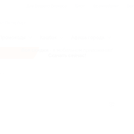
Для Вашего бизнеса
Блог
Франчайзинг
Воп
Промокоды
Кэшбэк
Афиша города
Все скидки
- в мобильном приложении!
Скачать сейчас!
рск