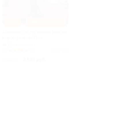
–65%
НЕСКОЛЬКО АДРЕСОВ
Абонемент на групповые занятия
в пространстве Flow
Девяткино
+1
5.0
(11)
Куплено 11
2 656 руб.
7 590 руб.