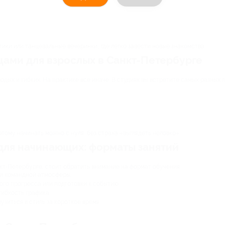
ики или танцевальные вечеринки, где легко завести новые знакомства.
цами для взрослых в Санкт-Петербурге
дых и гибких. На практике все иначе. В студиях вы встретите самых разных 
тому начинать можно с нуля, без страха «выглядеть неловко».
для начинающих: форматы занятий
нкт-Петербурге, стоит обратить внимание на формат обучения:
 и командной атмосферы.
го прогресса или подготовки к событию.
гибкость графика.
зиться в стиль за короткое время.