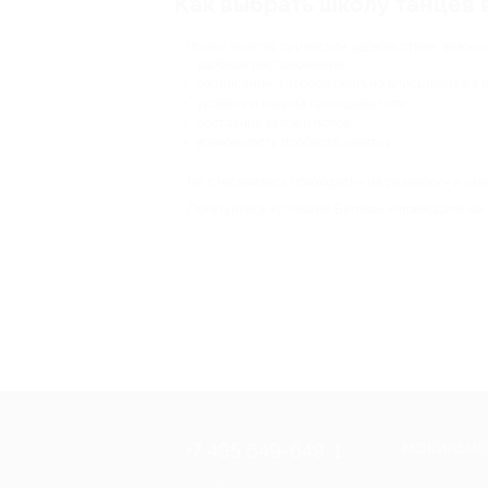
Как выбрать школу танцев 
Чтобы занятия приносили удовольствие, важно 
удобное расположение;
расписание, которое реально вписывается в в
уровень и подача преподавателя;
состояние залов и полов;
возможность пробного занятия.
Не стесняйтесь приходить «на разведку» и зад
Пользуйтесь купонами Биглион и приходите на 
+7 495 649-649-1
МОБИЛЬНО
Для звонка из Москвы