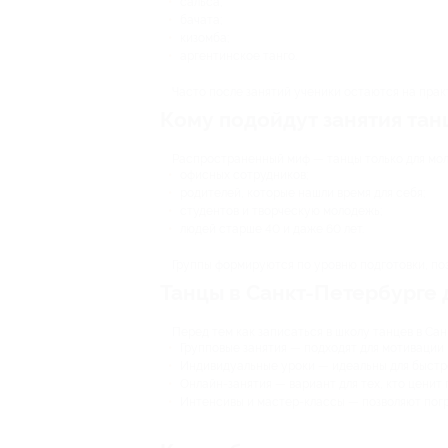
сальса;
бачата;
кизомба;
аргентинское танго.
Часто после занятий ученики остаются на практ
Кому подойдут занятия тан
Распространенный миф — танцы только для моло
офисных сотрудников;
родителей, которые нашли время для себя;
студентов и творческую молодежь;
людей старше 40 и даже 60 лет.
Группы формируются по уровню подготовки, поэ
Танцы в Санкт-Петербурге 
Перед тем как записаться в школу танцев в Са
Групповые занятия — подходят для мотивации
Индивидуальные уроки — идеальны для быстро
Онлайн-занятия — вариант для тех, кто ценит 
Интенсивы и мастер-классы — позволяют погру