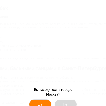
убах
глион
ионный шум — все это накапливает напряжение. Танцы в Санкт-Петербурге с
изическая нагрузка сочетается с творчеством и живым общением.
й;
м;
ким и педагогическим опытом;
 и открытые уроки.
ербурге, ищите акции на сайте Биглион. С купонами можно существенно сэк
ыми, бальными танцами в Санкт-Петербурге
Ниже — лишь часть того, что вы можете попробовать:
инамику и свободу движений: hip-hop, jazz-funk, contemporary, high heels. 
в съемках или шоу-проектах.
Вы находитесь в городе
руктура, техника и эстетика, обратите внимание на классику: бальные танцы 
Москва
?
ия отлично развивают координацию, чувство ритма и дисциплину, а также под
направления, где важны контакт и атмосфера:
Да
Нет