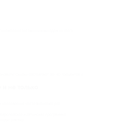
тановятся естественным выходом из этого
ономить! Скидки составляют 30, 40 процентов и
 и не только
Эти направления часто выбирают для
(европейская и латинская программы),
ходят для пар.