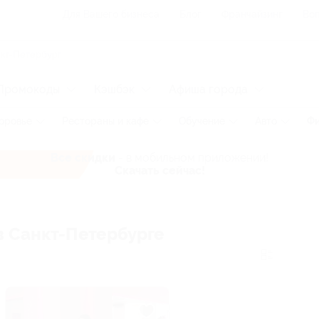
Для Вашего бизнеса
Блог
Франчайзинг
Воп
Промокоды
Кэшбэк
Афиша города
оровье
Рестораны и кафе
Обучение
Авто
Фи
Все скидки
- в мобильном приложении!
Скачать сейчас!
в Санкт-Петербурге