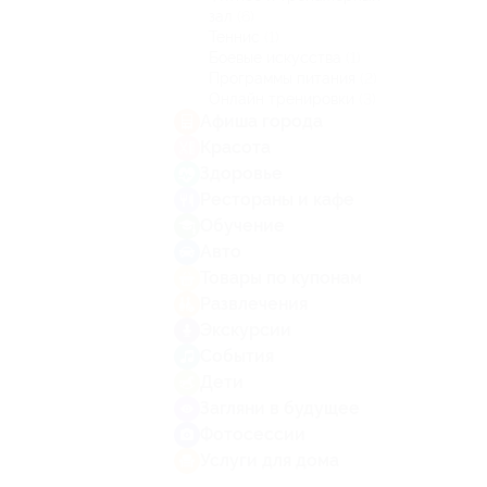
зал
(6)
Теннис
(1)
Боевые искусства
(1)
Программы питания
(2)
Онлайн тренировки
(3)
Афиша города
Красота
Здоровье
Рестораны и кафе
Обучение
Авто
Товары по купонам
Развлечения
Экскурсии
События
Дети
Загляни в будущее
Фотосессии
Услуги для дома