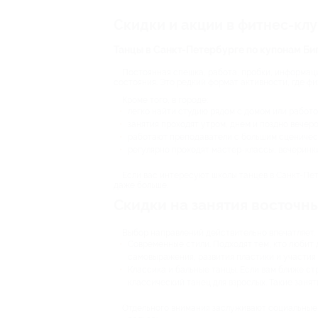
Скидки и акции в фитнес-кл
Танцы в Санкт-Петербурге по купонам Би
Постоянная спешка, работа, пробки, информац
состояния. Это редкий формат активности, где ф
Кроме того, в городе:
легко найти студию рядом с домом или работо
занятия проходят утром, днем и поздно вечеро
работают преподаватели с большим сценичес
регулярно проходят мастер-классы, вечеринки
Если вас интересуют школы танцев в Санкт-Пет
даже больше.
Скидки на занятия восточн
Выбор направлений действительно впечатляет. 
Современные стили. Подходят тем, кто любит д
самовыражения, развития пластики и участия 
Классика и бальные танцы. Если вам ближе ст
классический танец для взрослых. Такие занят
Отдельного внимания заслуживают социальные 