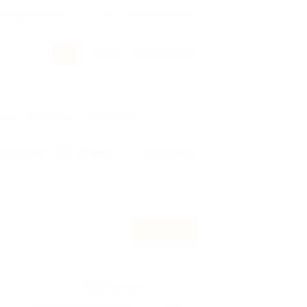
росы и ответы
+7 495 649-649-1
Вход
/
Регистрация
ы
Услуги
Авто
Ещё
т кэшбэк?
По чеку
Мой кэшбэк
Найти