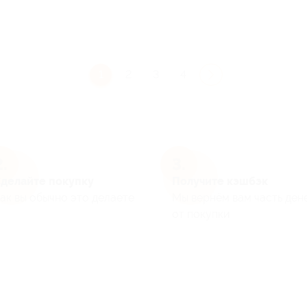
1
2
3
4
делайте покупку
Получите кэшбэк
ак вы обычно это делаете
Мы вернём вам часть ден
от покупки