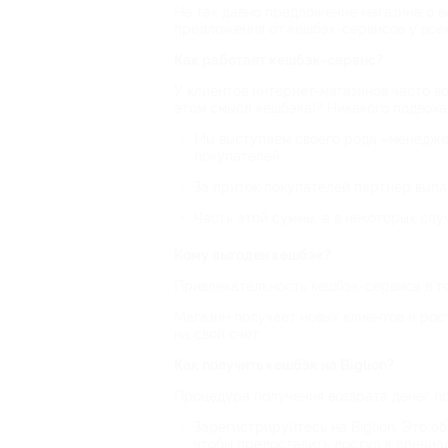
Не так давно предложение магазина о в
предложения от кешбэк-сервисов у всех
Как работает кешбэк-сервис?
У клиентов интернет-магазинов часто во
этом смысл кешбэка)? Никакого подвоха
Мы выступаем своего рода «менедже
покупателей;
За приток покупателей партнер выпл
Часть этой суммы, а в некоторых слу
Кому выгоден кешбэк?
Привлекательность кешбэк-сервиса в то
Магазин получает новых клиентов и рос
на свой счет.
Как получить кешбэк на Biglion?
Процедура получения возврата денег п
Зарегистрируйтесь на Biglion. Это о
чтобы предоставить доступ к специа