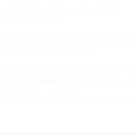
ичном кабинете. Здесь собраны акции от наших партнеров;
ециальной партнерской ссылке;
х.
ердит покупку и право на кешбэк, на ваш счет зачисляется заявл
ичаются, поэтому внимательно читайте условия каждой акции. Инф
 кешбэка они будут иметь статус «В ожидании».
ей
одинаков, поэтому главный вопрос, которым задается покупатель,
«вкусные» условия. В этом плане Biglion выгодно отличается от др
х и зарубежных магазинов Aliexpress, Booking.com, Samsung, «М
ые вы не найдете на других площадках;
ателя Biglion. Регистрируйтесь, участвуйте в акциях партнеров 