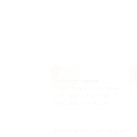
Выберите магазин
С
Откройте раздел кэшбэк на
К
сайте Biglion и перейдите в
понравившийся магазин
Лучший кэшбэк-сервис от Biglion