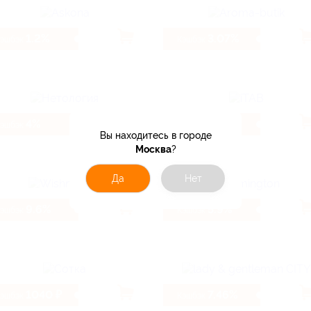
1.2%
3.07%
Кэшбэк
Кэшбэк
4%
3.2%
Кэшбэк
Кэшбэк
Вы находитесь в городе
Москва
?
Да
Нет
9.6%
5.9%
Кэшбэк
Кэшбэк
1040 ₽
7.46%
Кэшбэк
Кэшбэк