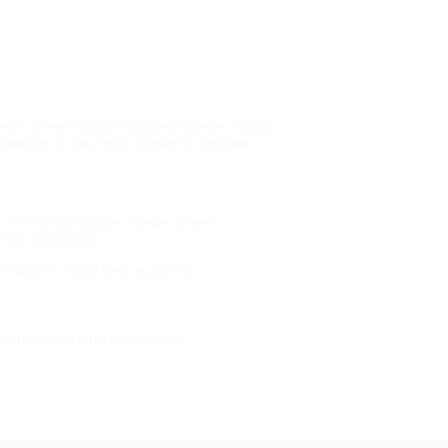
енная сумма. Сроки подтверждения права
ормация о покупках хранится в вашем
 это какой кешбэк лучше. Ответ
угих площадок:
-Видео», Gear Best и других;
и используйте по максимуму