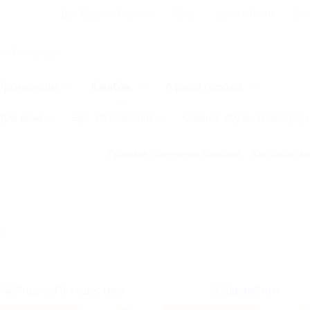
Для Вашего бизнеса
Блог
Франчайзинг
Воп
Промокоды
Кэшбэк
Афиша города
Для дома
Еда
Развлечения
Одежда, обувь, аксессуар
Правила получения кэшбэка
Как работае