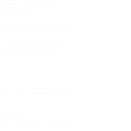
екламным ходом. Сегодня же
уг этих сервисов.
вращают деньги за покупки (именно в
 и приводим в их магазины новых
оцента от стоимости покупки;
патель — бонус в виде реальных денег
ствляется так:
ировать вас как нашего пользователя,