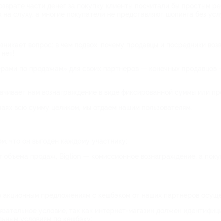
озврате части денег за покупку клиенты посчитали бы простым р
 на слуху, а многие покупатели не представляют шопинга без усл
зникает вопрос: в чем подвох, почему продавцы и посредники воз
 нет!
рами по продажам» для своих партнеров — конечных продавцов —
ачивает нам вознаграждение в виде фиксированной суммы или пр
чаях всю сумму целиком, мы отдаем нашим пользователям.
м, что он выгоден каждому участнику:
т объема продаж, Biglion — комиссионное вознаграждение, а поку
о акционным предложениям с кешбэком от наших партнеров осуще
бязательное условие, так как интернет-магазин должен идентифиц
льным условиям по кешбэку;