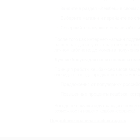
Зайдите в раздел «Кэшбэк» в своем л
Выберите магазин и перейдите по сп
Совершайте покупки и оплачивайте и
После того как интернет-магазин подтв
на возврат денег у всех партнеров отл
личном кабинете: до момента получения
Лучшие бонусы для наших пользовател
Принцип работы кешбэк-сервисов везде 
очевиден: тот, где предлагаются самые 
Предложения от популярных российски
Повышенные проценты кешбэка, котор
Выгодные покупки ждут каждого пользов
возможности нашего кешбэк-сервиса!
Подробные правила кэшбэка здесь