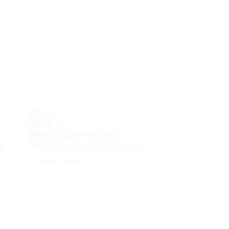
Используйте кэшбэк
ег
Купите купон на Biglion или
выведите деньги