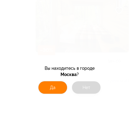
–30%
Отдых в комплексе «Побег из города» со
скидкой
Вы находитесь в городе
РЕСПУБЛИКА БАШКОРТОСТАН
Москва
?
5.0
(10)
Куплено 151
Да
Нет
от 1 960 руб.