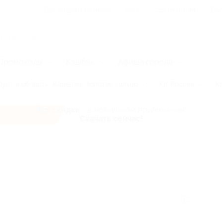
Для Вашего бизнеса
Блог
Франчайзинг
Воп
Промокоды
Кэшбэк
Афиша города
ург и область
Карелия
Золотое кольцо
Юг России
К
Все скидки
- в мобильном приложении!
Скачать сейчас!