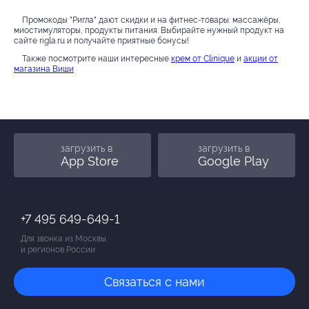
Промокоды "Ригла" дают скидки и на фитнес-товары: массажёры,
миостимуляторы, продукты питания. Выбирайте нужный продукт на
сайте rigla.ru и получайте приятные бонусы!
Также посмотрите наши интересные
крем от Clinique
и
акции от
магазина Виши
загрузить в
загрузить в
App Store
Google Play
+7 495 649-649-1
Для звонка из Москвы
и регионов России
Связаться с нами