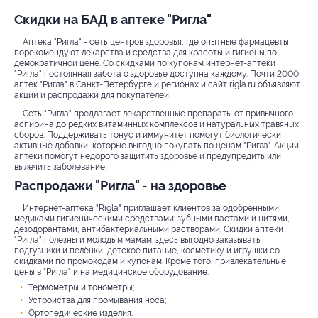
Скидки на БАД в аптеке "Ригла"
Аптека "Ригла" - сеть центров здоровья, где опытные фармацевты
порекомендуют лекарства и средства для красоты и гигиены по
демократичной цене. Со скидками по купонам интернет-аптеки
"Ригла" постоянная забота о здоровье доступна каждому. Почти 2000
аптек "Ригла" в Санкт-Петербурге и регионах и сайт rigla.ru объявляют
акции и распродажи для покупателей.
Сеть "Ригла" предлагает лекарственные препараты от привычного
аспирина до редких витаминных комплексов и натуральных травяных
сборов. Поддерживать тонус и иммунитет помогут биологически
активные добавки, которые выгодно покупать по ценам "Ригла". Акции
аптеки помогут недорого защитить здоровье и предупредить или
вылечить заболевание.
Распродажи "Ригла" - на здоровье
Интернет-аптека "Rigla" приглашает клиентов за одобренными
медиками гигиеническими средствами: зубными пастами и нитями,
дезодорантами, антибактериальными растворами. Скидки аптеки
"Ригла" полезны и молодым мамам: здесь выгодно заказывать
подгузники и пелёнки, детское питание, косметику и игрушки со
скидками по промокодам и купонам. Кроме того, привлекательные
цены в "Ригла" и на медицинское оборудование:
Термометры и тонометры;
Устройства для промывания носа;
Ортопедические изделия.