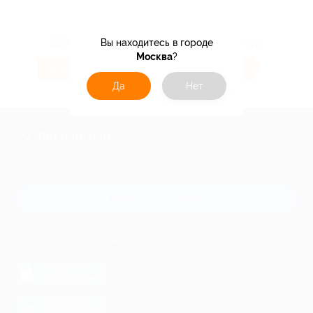
Вы находитесь в городе
Москва
?
4.32%
5.6%
Кэшбэк
Кэшбэк
Да
Нет
+7 495 649-649-1
Для звонка из Москвы
и регионов России
Связаться с нами
МОБИЛЬНОЕ ПРИЛОЖЕНИЕ
загрузить в
App Store
загрузить в
Google Play