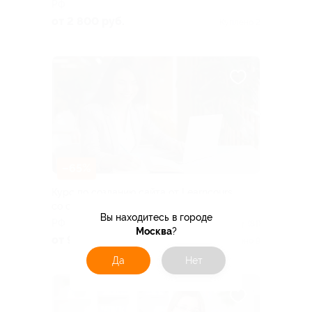
РФ
от 2 800 руб.
Куплено 2
–65%
Курс по созданию сайта от Learncours
со скидкой
Вы находитесь в городе
РФ
4.7
(81)
Москва
?
от 980 руб.
Куплено 9
Да
Нет