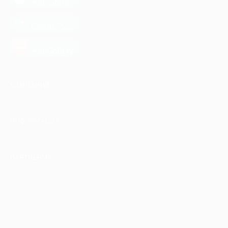
App Store
загрузить в
Google Play
загрузить в
AppGallery
КОМПАНИЯ
ИНФОРМАЦИЯ
ПАРТНЕРАМ
© 2010-2026 BIGLION
Обработка персональных данных
Пользовательское соглашение
Публичная оферта