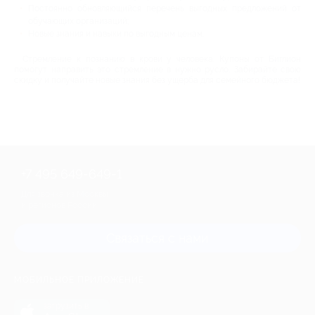
Постоянно обновляющийся перечень выгодных предложений от
обучающих организаций;
Новые знания и навыки по выгодным ценам.
Стремление к познанию в крови у человека. Купоны от Биглион
помогут направить это стремление в нужно русло. Забирайте свою
скидку и получайте новые знания без ущерба для семейного бюджета!
+7 495 649-649-1
Для звонка из Москвы
и регионов России
Связаться с нами
МОБИЛЬНОЕ ПРИЛОЖЕНИЕ
загрузить в