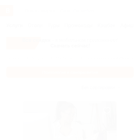
Услуги
Отели
Туры
Промокоды
Кэшбэк
Афиша 
Все скидки
- в мобильном приложении!
Скачать сейчас!
Главная
Услуги
Обучение
Психология и саморазвитие
Психология и саморазвитие
Без сортировки