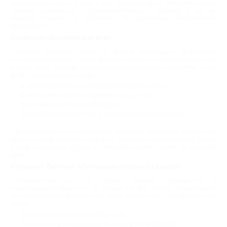
организаций города. Biglion и его партнеры ценят желание каждого
человека развиваться и совершенствоваться. Поэтому у нас вы
найдете скидки на обучение по различным направлениям
деятельности.
Скидки на обучение для всех
Центры развития, школы и другие обучающие организации
постоянно предлагают акции. Биглион собрал эти предложения у себя
и дарит шанс каждому воспользоваться выгодными условиями. У нас
вы без труда найдете скидки:
В школах красоты и на косметологических курсах;
В автошколах и детских развивающих центрах;
В языковых школах и на ИТ-курсах;
На курсах фотоискусства и творческих мастер-классах.
В зависимости от собственной занятости выбирайте онлайн или
офлайн способ проведения занятий, заручитесь поддержкой от Biglion
в виде акционного купона и получайте новые знания по выгодной
цене.
Купоны от Биглион: обучающие курсы со скидкой
Большинство из нас полны желания развиваться и
самосовершенствоваться, но далеко не все готовы пожертвовать
частью семейного бюджета для этого. Biglion знает, как обойтись без
жертв:
Скидки до 95% на онлайн-обучение;
Акционные купоны на популярные обучающие курсы;