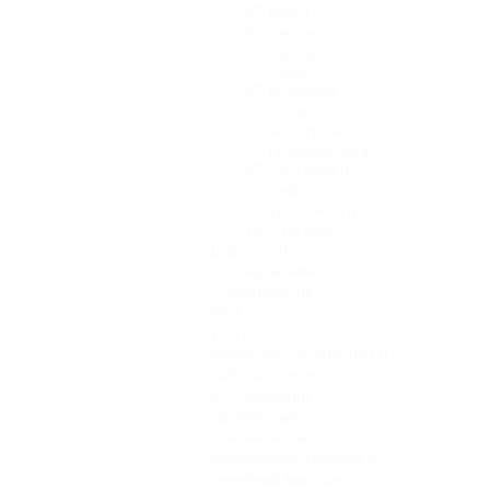
КТ мозга
(2)
КТ легких
(2)
КТ сердца и
сосудов
(2)
КТ брюшной
полости
(2)
КТ малого таза
(2)
КТ позвоночника
(2)
КТ суставов и
костей
(2)
КТ зубов и пазух
(2)
Другие виды КТ
(1)
Диагностика,
обследование
(2)
Стоматология
(35)
МРТ
(4)
УЗИ
(17)
Медицинские анализы и
лабораторные
исследования
(2)
Профильные
специалисты
(47)
Мануальная терапия и
лечебный массаж
(2)