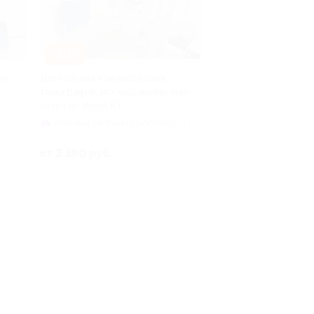
–30%
ия
Дентальная компьютерная
томография, исследование лор-
пазух от Voxel КТ
Комендантский проспект
+1
от 2 380 руб.