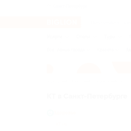
Санкт-Петербург
Услуги
Отели
Туры
Все
Афиша города
Красота
Зд
Главная
Услуги
Здоровье
КТ
КТ в Санкт-Петербурге
Здоровье
КТ
(4)