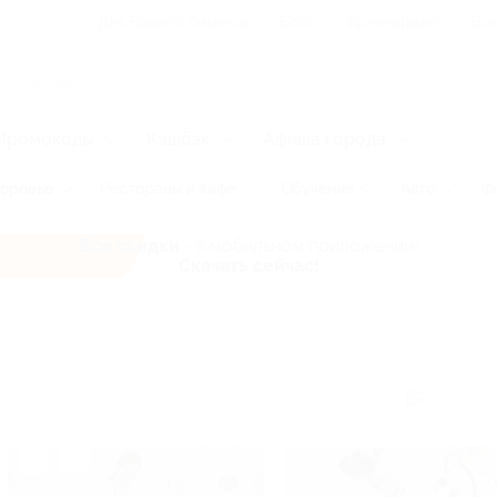
Для Вашего бизнеса
Блог
Франчайзинг
Воп
Промокоды
Кэшбэк
Афиша города
оровье
Рестораны и кафе
Обучение
Авто
Ф
Все скидки
- в мобильном приложении!
Скачать сейчас!