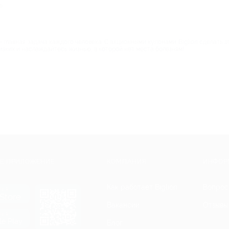
ь;
– главная задача каждого человека. С акционными купонами Biglion сделать 
изких и наслаждайтесь жизнью, в которой нет места болезням!
Е ПРИЛОЖЕНИЕ
КОМПАНИЯ
ИНФОР
Как работает Biglion
Вопрос
ть в
Store
Вакансии
Отзывы
ть в
le Play
Блог