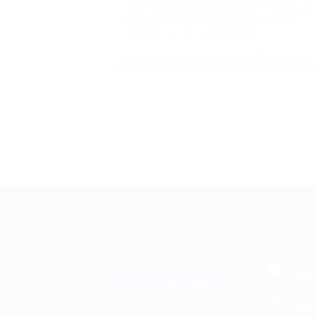
Десятки актуальных предложений каждый ден
Скидки на диагностику и лечение до 90 %;
Здоровье и силы на долгие годы.
Наше здоровье – в наших руках. Сохранить его 
клиники, покупайте промокод для себя и своих бл
+7 495 649-649-1
МОБИЛЬНО
Для звонка из Москвы
и регионов России
загрузи
App 
Связаться с нами
загрузи
Goog