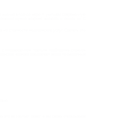
я жизнью в полной мере. А учитывая современную
левания нужно вовремя выявлять и лечить их. С
 а на стоимости медицинских услуг. Сделать это
ы с пищеварением, третьим необходима сложная
дицинские клиники предлагают акции по различным
твию.
а это не хватает денег, и мы снова откладываем