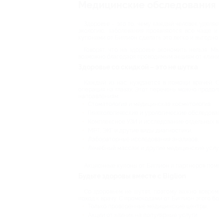
Медицинские обследования 
Здоровье – это то, чему каждый человек удел
экологию, заболевания проявляются все чаще и
купонами от Биглион сделать это легко и выгодно.
Говорят, что на здоровье экономить нельзя. 
возможно благодаря проводимым акциям от клиник
Здоровье со скидкой – это не шутка
Каждый из нас нуждается в помощи врачей. 
операция на глазах. Этот перечень можно продол
направлениям:
Стоматология и медицинская косметология;
Гинекологические и урологические обследова
Комплексное УЗИ и исследование отдельных в
МРТ, ЭКГ и другие виды диагностики;
Лабораторные исследования анализов;
Лечебный массаж и другие медицинские услу
Акционные купоны от Биглион и партнеров пом
Будьте здоровы вместе с Biglion
Со здоровьем не шутят, поэтому важно воврем
поход к врачу. С промокодами от Биглион этого б
Только проверенные медицинские центры;
Акции от клиник на популярные услуги;