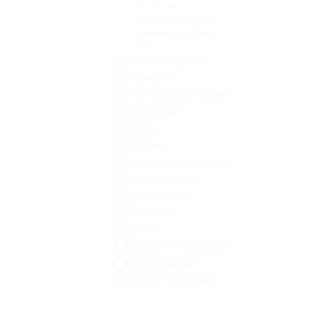
Удаление
новообразований,
шрамов и рубцов
(5)
Физиотерапия
(2)
Афиша города
Красота
Рестораны и кафе
Обучение
Авто
Фитнес
Товары по купонам
Развлечения
Экскурсии
События
Дети
Загляни в будущее
Фотосессии
Услуги для дома