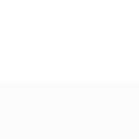
это просто и выгодно. Выбирайте нужную акцию от
МАЦИЯ
ПАРТНЕРАМ
ы и ответы
Для Вашего бизнеса
Франчайзинг
Партнерская программа