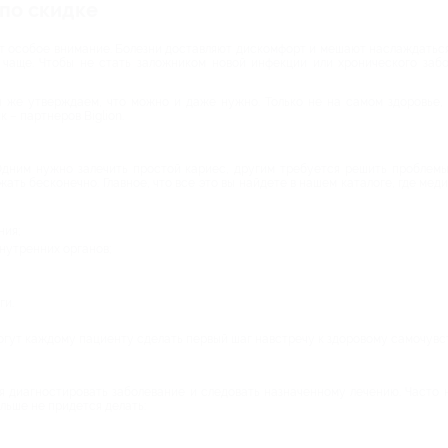
по скидке
яет особое внимание. Болезни доставляют дискомфорт и мешают наслаждатьс
 чаще. Чтобы не стать заложником новой инфекции или хронического забо
Мы же утверждаем, что можно и даже нужно. Только не на самом здоровье,
 – партнеров Biglion.
Одним нужно залечить простой кариес, другим требуется решить проблем
жать бесконечно. Главное, что все это вы найдете в нашем каталоге, где ме
ния;
нутренних органов;
ги.
огут каждому пациенту сделать первый шаг навстречу к здоровому самочувс
я диагностировать заболевание и следовать назначенному лечению. Часто н
ольше не придется делать: