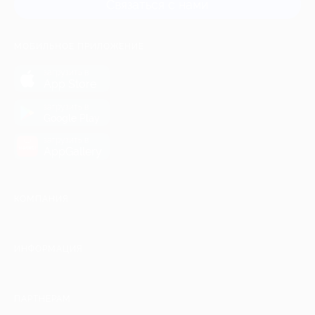
Связаться с нами
МОБИЛЬНОЕ ПРИЛОЖЕНИЕ
загрузить в
App Store
загрузить в
Google Play
загрузить в
AppGallery
КОМПАНИЯ
ИНФОРМАЦИЯ
ПАРТНЕРАМ