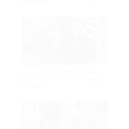
проспект
от 200 руб.
Куплено 58
–50%
Билет на посещение «Музея великана»
Невский проспект
4.7
(9)
от 445 руб.
Куплено 23