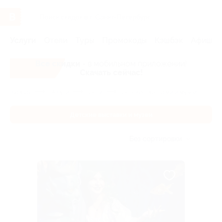
Услуги
Отели
Туры
Промокоды
Кэшбэк
Афиша 
Все скидки
- в мобильном приложении!
Скачать сейчас!
Главная
Услуги
Дети
Детские выставки и музеи
Детские выставки и музеи
Без сортировки