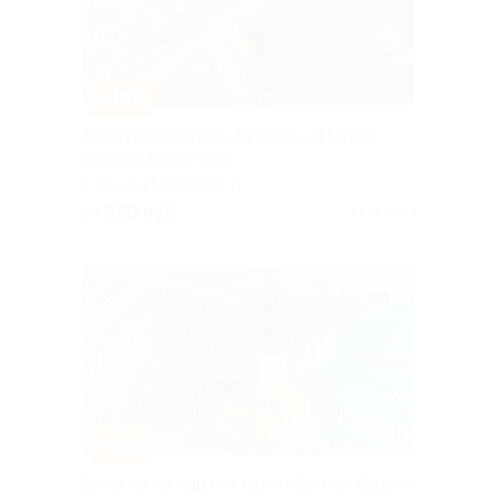
–30%
Экскурсия в музей «Пушкарь» и Музей
военной миниатюры
г. Санкт-Петербург, г.
Кронштадт, тер. Форт
от 350 руб.
Куплено 1
Константин, лит. Б
–50%
Билет на посещение музея «Дом наоборот»