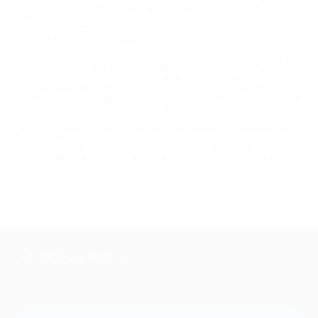
сотрудничает с проверенными партнерами, которые предоставляют
вам - пользователям сайта - услуги высокого качества. С каждым из
них договариваются о лучших условиях для вас. Только вам услуги
обойдутся значительно дешевле.
Мир скидок на услуги позволит вам не только ощутимо экономить на
привычных для вас вещах, но и опробовать для себя что-нибудь
новенькое. Кто-то захочет посетить занятия по фехтованию или лепке
из полимерной глины. Кто знает, сколько всего у вас талантов на
самом деле! Также те вещи, которые раньше были для вас «запретным
плодом» из-за их стоимости, станут вам теперь доступны.
Biglion открывает для вас двери в мир безграничных возможностей!
Теперь вы можете не экономить на своем здоровье, не смотря на
высокую стоимость приемов врачей. У вас есть возможность
поддерживать свою машину в идеальном состоянии, не тратя много
денег.
+7 495 649-649-1
Для звонка из Москвы
и регионов России