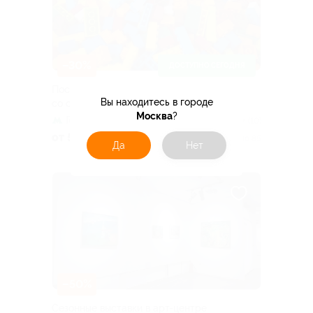
–30%
ДОСТУПНО СЕГОДНЯ
Посещение музея Lego Brick Star
Вы находитесь в городе
со скидкой
Москва
?
Гостиный двор
4.6
(10)
от 560 руб.
Куплено 85
Да
Нет
–50%
Сезонные выставки в арт-центре