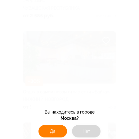
«Березки»
ЧУВАШСКАЯ РЕСПУБЛИКА
от 2 585 руб.
Куплено 10
–30%
Отдых в самом новом отеле сети «Байка»
НИЖНИЙ НОВГОРОД
от 3 220 руб.
Куплено 8
Вы находитесь в городе
Москва
?
Да
Нет