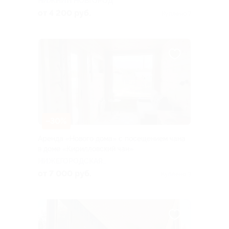
НИЖНИЙ НОВГОРОД
от 4 200 руб.
Куплено 7
–30%
Аренда «Нового дома» с посещением чана
в доме «Кирилловский чан»
НИЖЕГОРОДСКАЯ
ОБЛАСТЬ
от 7 000 руб.
Куплено 3