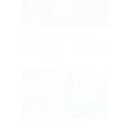
–30%
Детский билет во «Вселенную чудес»
в «Смайл Парке»
Адмиралтейская
4.9
(15)
840 руб.
1 200 руб.
Куплено 43
–46%
Отдых в аквапарке «Родео Драйв»