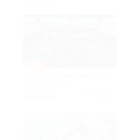
–40%
Полет на авиатренажере Boeing 737 Max
от клуба «Лайнер 737»
Горьковская
4.9
(41)
от 3 759 руб.
Куплено 33