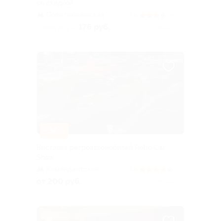
со скидкой
Политехническая
3.6
(51)
176 руб.
скидка 46% за
Куплено 262
–50%
Выставка ретроавтомобилей Retro Car
Show
Комендантский
4.6
(16)
проспект
от 200 руб.
Куплено 62