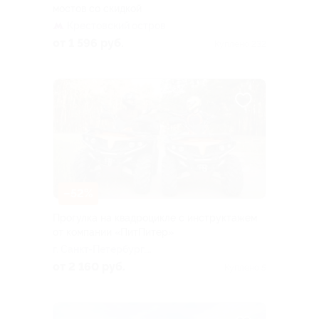
мостов со скидкой
Крестовский остров
от 1 596 руб.
Куплено 232
–52%
Прогулка на квадроцикле с инструктажем
от компании «ПитПитер»
г. Санкт-Петербург,
Колтушское СП
от 2 160 руб.
Куплено 5