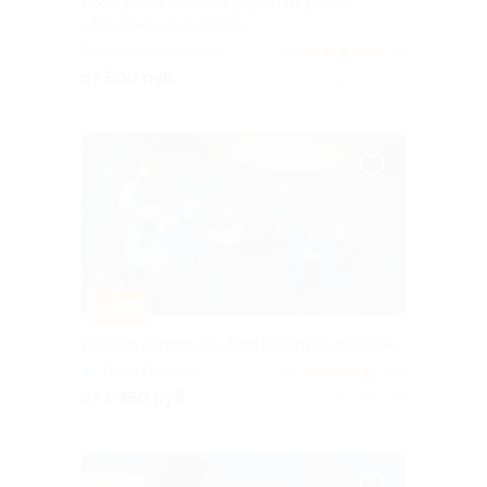
Посещение оленьей фермы от ранчо
«Авенсис» со скидкой
Ленинградская обл.,
5.0
(78)
Гатчинский р-н, дер. Бор, д.
от 500 руб.
Куплено 172
37
–50%
Полет в аэротрубе Aero Dream со скидкой
Парк Победы
4.9
(175)
от 1 450 руб.
Куплено 99