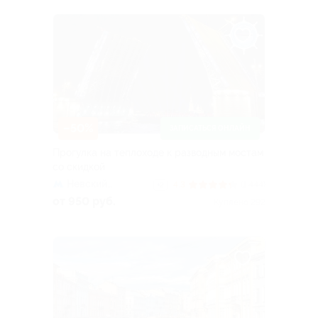
–50%
ЗАПИСАТЬСЯ ОНЛАЙН
Прогулка на теплоходе к разводным мостам
со скидкой
Невский
4.3
(1 444)
+2
проспект
от 950 руб.
Куплено 292