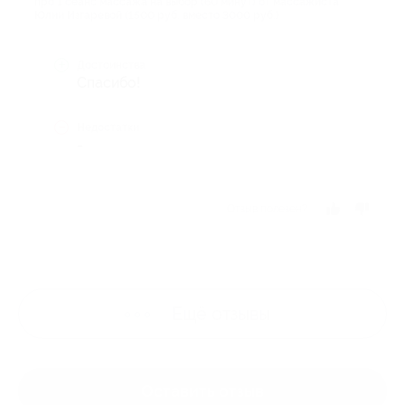
про 1 сеанс массажа на выбор (60 минут) от массажиста
Юлии Изгаревой (1500 руб. вместо 3000 руб.)
Достоинства
Спасибо!
Недостатки
-
Отзыв полезен?
Ещё
отзывы
Оставить отзыв