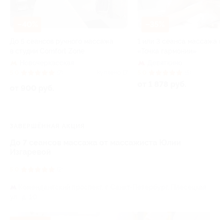
–40%
–35%
До 5 сеансов ручного массажа
1 или 3 сеанса массажа 
в студии Comfort Zone
«Точка гармонии»
Новочеркасская
Девяткино
5.0
(7)
Куплено 17
5.0
(5)
от 1 878 руб.
от 900 руб.
ЗАВЕРШЁННАЯ АКЦИЯ
До 7 сеансов массажа от массажиста Юлии
Изгаревой
5.0
(2)
Комендантский проспект,
г. Санкт-Петербург, Плесецкая
ул., д. 10