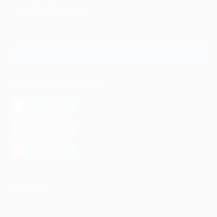
+7 495 649-649-1
Для звонка из Москвы
и регионов России
Связаться с нами
МОБИЛЬНОЕ ПРИЛОЖЕНИЕ
загрузить в
App Store
загрузить в
Google Play
загрузить в
AppGallery
КОМПАНИЯ