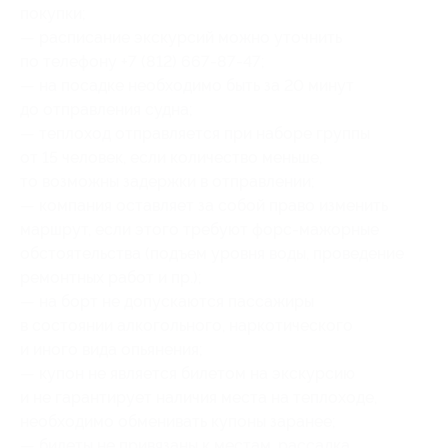
покупки;
— расписание экскурсий можно уточнить
по телефону +7 (812) 667-87-47;
— на посадке необходимо быть за 20 минут
до отправления судна;
— теплоход отправляется при наборе группы
от 15 человек, если количество меньше,
то возможны задержки в отправлении;
— компания оставляет за собой право изменить
маршрут, если этого требуют форс-мажорные
обстоятельства (подъем уровня воды, проведение
ремонтных работ и пр.);
— на борт не допускаются пассажиры
в состоянии алкогольного, наркотического
и иного вида опьянения;
— купон не является билетом на экскурсию
и не гарантирует наличия места на теплоходе,
необходимо обменивать купоны заранее;
— билеты не привязаны к местам, рассадка