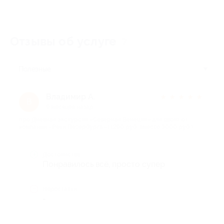
Отзывы об услуге
7
Полезные
Владимир А.
★
★
★
★
★
В
9 месяцев назад
про Дневная экскурсия «Северная Венеция» для двоих от
компании «Реки Петербурга» (1290 руб. вместо 3000 руб.)
Достоинства
Понравилось всё, просто супер
Недостатки
-