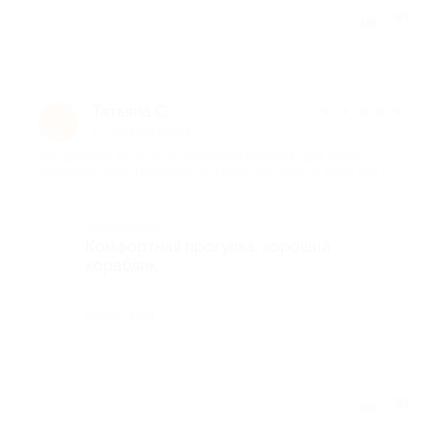
Отзыв полезен?
Татьяна С.
★
★
★
★
★
Т
11 месяцев назад
про Дневная экскурсия «Северная Венеция» для двоих от
компании «Реки Петербурга» (1290 руб. вместо 3000 руб.)
Достоинства
Комфортная прогулка, хороший
кораблик
Недостатки
-
Отзыв полезен?