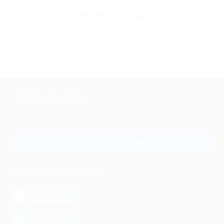
Перейти в FAQ
+7 495 649-649-1
Для звонка из Москвы
и регионов России
Связаться с нами
МОБИЛЬНОЕ ПРИЛОЖЕНИЕ
загрузить в
App Store
загрузить в
Google Play