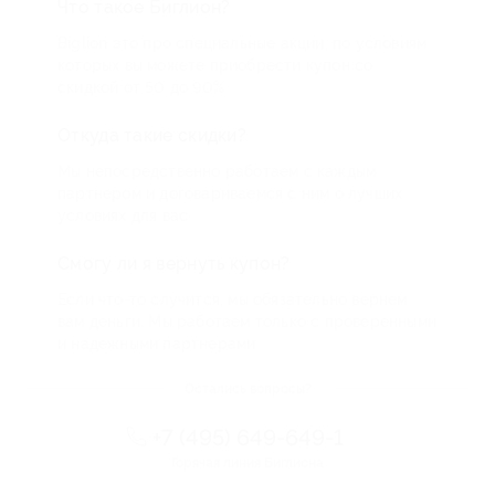
Что такое Биглион?
Biglion это про специальные акции, по условиям
которых вы можете приобрести купон со
скидкой от 50 до 90%
Откуда такие скидки?
Мы непосредственно работаем с каждым
партнером и договариваемся с ним о лучших
условиях для вас
Смогу ли я вернуть купон?
Если что-то случится, мы обязательно вернем
вам деньги. Мы работаем только с проверенными
и надежными партнерами
Остались вопросы?
+7 (495) 649-649-1
Горячая линия Биглиона