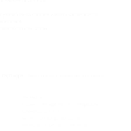
нее чем за 12 часов.
учения консультации у врача-специалиста
оказаниям.
ершеннолетним лицам.
т партнера
Юридическая информация о партнёре
Лесная
г. Санкт-Петербург, пр-т Маршала
Блюхера, д. 7, к. 3
пн-пт: с 07:30 до 20:00, сб: с
09:00 до 18:00, вс: с 09:00 до