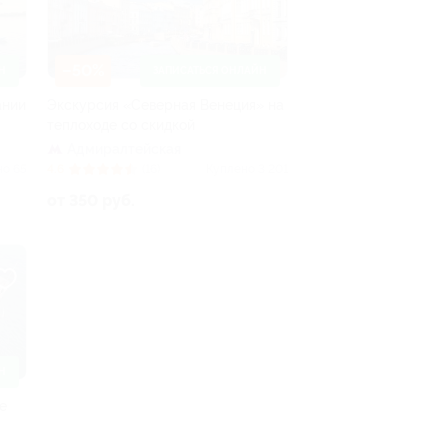
–50%
Н
ЗАПИСАТЬСЯ ОНЛАЙН
ании
Экскурсия «Северная Венеция» на
теплоходе со скидкой
Адмиралтейская
но 65
4.6
(16)
Куплено 3 201
от 350 руб.
Н
е