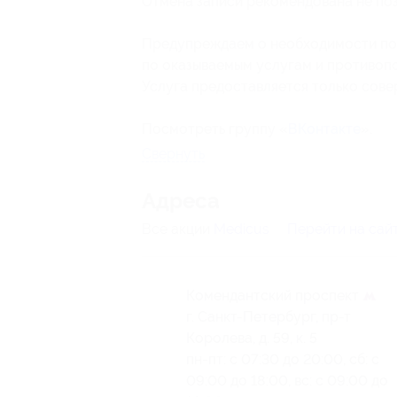
Отмена записи рекомендована не позд
Предупреждаем о необходимости пол
по оказываемым услугам и противоп
Услуга предоставляется только сов
Посмотреть группу «
ВКонтакте
».
Свернуть
Адресa
Все акции
Medicus
Перейти на сай
Комендантский проспект
г. Санкт-Петербург, пр-т
Королева, д. 59, к. 5
пн-пт: с 07:30 до 20:00, сб: с
09:00 до 18:00, вс: с 09:00 до