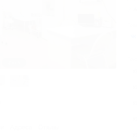
А
Поде
Похо
3 из 5
У
У
я
У
У
ии
Адреса
Отзывы
У