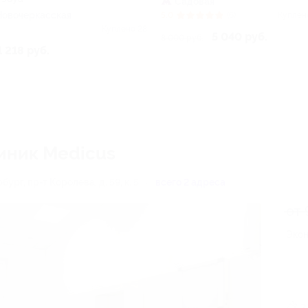
Садовая
Новочеркасская
5.0
(6)
Куплен
Куплено 28
5 040 руб.
8 000 руб.
1 218 руб.
линик Medicus
бург, пр-т Королева, д. 59, к. 5
всего 2 адреса
от 
Экон
2