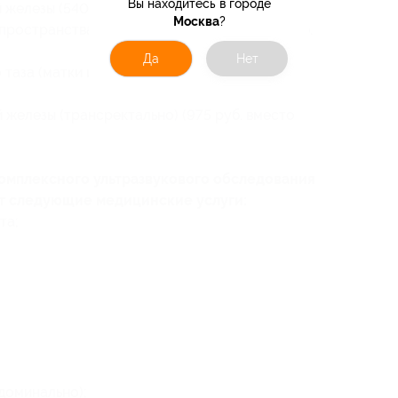
Вы находитесь в городе
железы (540 руб. вместо 900 руб.)
Москва
?
ространства (почки, надпочечники) (660 руб.
Да
Нет
таза (матки и придатков) (1215 руб. вместо
 железы (трансректально) (975 руб. вместо
комплексного ультразвукового обследования
т следующие медицинские услуги:
та;
доминально);