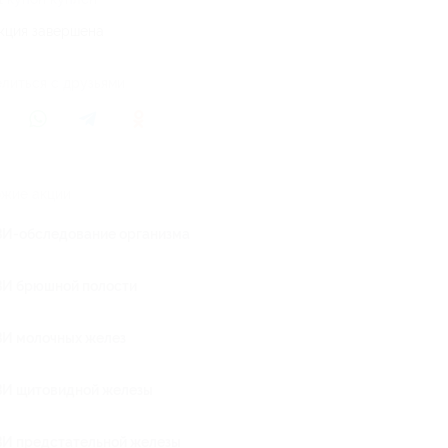
кция завершена
литься с друзьями
жие акции
ЗИ-обследование организма
ЗИ брюшной полости
ЗИ молочных желез
ЗИ щитовидной железы
ЗИ предстательной железы