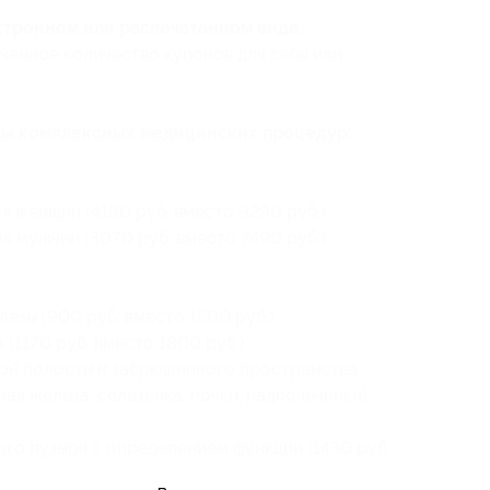
ктронном или распечатанном виде.
ченное количество купонов для себя или
ды комплексных медицинских процедур:
я женщин (4180 руб. вместо 9290 руб.)
я мужчин (3070 руб. вместо 7490 руб.)
езы (900 руб. вместо 1500 руб.)
(1170 руб. вместо 1800 руб.)
ой полости и забрюшинного пространства
ая железа, селезенка, почки, надпочечники)
ого пузыря с определением функции (1430 руб.