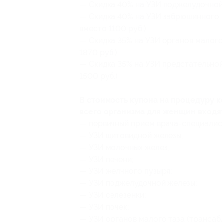
— Скидка 40% на УЗИ поджелудочной 
— Скидка 40% на УЗИ забрюшинного п
вместо 1100 руб.)
— Скидка 35% на УЗИ органов малого 
1870 руб.)
— Скидка 35% на УЗИ предстательной
1500 руб.)
В стоимость купона на процедуру 
всего организма для женщин входя
— первичный прием врача-специалис
— УЗИ щитовидной железы;
— УЗИ молочных желез;
— УЗИ печени;
— УЗИ желчного пузыря;
— УЗИ поджелудочной железы;
— УЗИ селезенки;
— УЗИ почек;
— УЗИ органов малого таза (трансаб