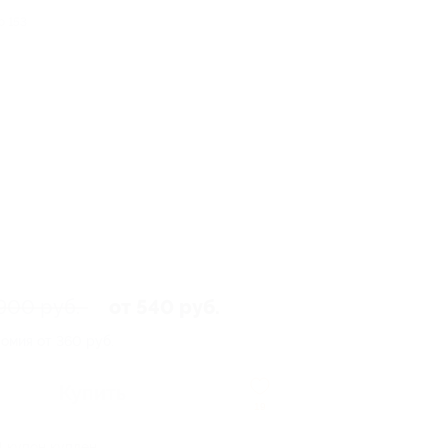
о 153
900 руб.
от 540 руб.
омия от 360 руб.
Купить
19
1 купон куплен