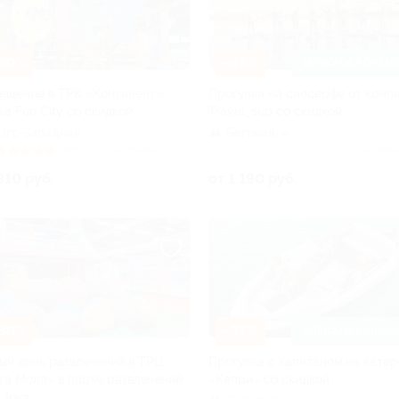
30%
–48%
ЗАПИСАТЬСЯ ОНЛАЙ
ещение в ТРК «Континент»
Прогулка на сапсерфе от комп
ка Fun City со скидкой
Travel_sup со скидкой
Юго-Западная
Беговая
+6
(40)
Куплено 5 393
Купле
910 руб.
от 1 190 руб.
30%
–37%
ЗАПИСАТЬСЯ ОНЛАЙ
ый день развлечений в ТРЦ
Прогулка с капитаном на катер
та Молл» в парке развлечений
«Капри» со скидкой
i Joya