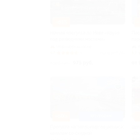
–61%
–
Ночная прогулка по Неве «Круиз
Пос
под разводными мостами»
пар
Новочеркасская
4.7
(6)
Куплено 1 288
4.7
975 руб.
от 
2 500 руб.
–50%
–
ХИТ ПРОДАЖ
Прогулка на теплоходе по рекам и
Цел
каналам со скидкой
«Ох
Jok