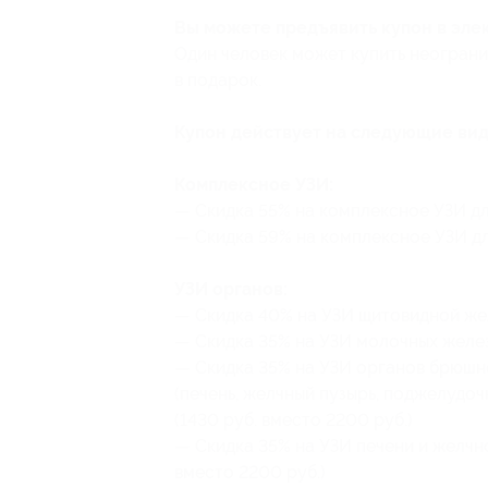
Вы можете предъявить купон в эле
Один человек может купить неограни
в подарок.
Купон действует на следующие ви
Комплексное УЗИ:
— Скидка 55% на комплексное УЗИ дл
— Скидка 59% на комплексное УЗИ дл
УЗИ органов:
— Скидка 40% на УЗИ щитовидной жел
— Скидка 35% на УЗИ молочных желез 
— Скидка 35% на УЗИ органов брюшн
(печень, желчный пузырь, поджелудочн
(1430 руб. вместо 2200 руб.)
— Скидка 35% на УЗИ печени и желчн
вместо 2200 руб.)