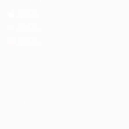
МОБИЛЬНОЕ ПРИЛОЖЕНИЕ
загрузить в
App Store
загрузить в
Google Play
загрузить в
AppGallery
КОМПАНИЯ
ИНФОРМАЦИЯ
ПАРТНЕРАМ
© 2010-2026 BIGLION