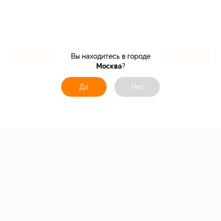
3.83%
1.6%
Вы находитесь в городе
Кэшбэк
Кэшбэк
Москва
?
Да
Нет
+7 495 649-649-1
Для звонка из Москвы
и регионов России
Связаться с нами