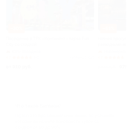
–30%
–61%
м
Посещение в ТРК «Континент» парка Fun
Ночная прогулка
City со скидкой
разводными мос
Юго-Западная
Новочеркасск
75
4.7
(40)
Куплено 5 420
4.7
(6)
от 910 руб.
975 р
2 500 руб.
Что такое Биглион?
Biglion это про специальные акции, по условиям
которых вы можете приобрести купон со
скидкой от 50 до 90%