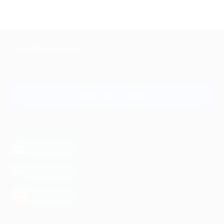
+7 495 649-649-1
Для звонка из Москвы
и регионов России
Связаться с нами
МОБИЛЬНОЕ ПРИЛОЖЕНИЕ
загрузить в
App Store
загрузить в
Google Play
загрузить в
AppGallery