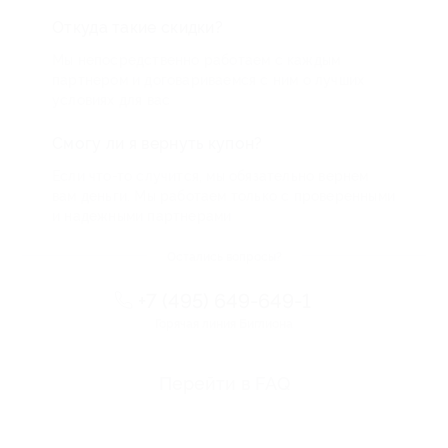
Откуда такие скидки?
Мы непосредственно работаем с каждым
партнером и договариваемся с ним о лучших
условиях для вас
Смогу ли я вернуть купон?
Если что-то случится, мы обязательно вернем
вам деньги. Мы работаем только с проверенными
и надежными партнерами
Остались вопросы?
+7 (495) 649-649-1
Горячая линия Биглиона
Перейти в FAQ