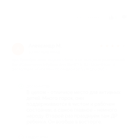
Отзыв полезен?
1
Александр М.
★
★
★
★
★
А
10 месяцев назад
про Приобретение входного билета на весь день развлечений
без ограничений в будние дни (пн-пт) в ТЦ «Тари-Бари» в
рестопарке «Киселек» со скидкой 50% (за 100 руб.)
Достоинства
В целом - отличное место для активных
детей. Много горок, они
поддерживаются в чистом и рабочем
состоянии, а самое главное - немного
народу. Второй раз празднуем там ДР
ребенка. Он вообще в восторге.
Недостатки