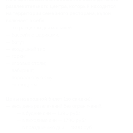
развлекательного центра, который находится
на территории семейного ресторана, купон
включает в себя:
— аттракционы для малышей;
— бассейн с шариками;
— батут;
— воздушный тир;
— горки;
— игровые столы;
— лабиринт;
— поролоновую яму;
— скалодром.
Цены на входной билет (до скидки):
— весь день развлечений без ограничений:
— в будние дни — 1390 руб.;
— в выходные дни — 1790 руб.;
— в праздничные дни — 1890 руб.