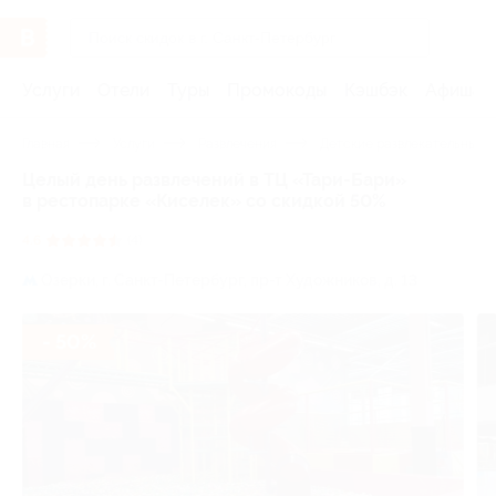
Услуги
Отели
Туры
Промокоды
Кэшбэк
Афиша 
Главная
Услуги
Развлечения
Детские развлекательные 
Целый день развлечений в ТЦ «Тари-Бари»
в рестопарке «Киселек» со скидкой 50%
4.6
(4)
Озерки,
г. Санкт-Петербург, пр-т Художников, д. 13
- 50%