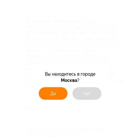
Достоинства
Очень нам там нравится. Были уже
много раз. Зоны для детей постарше и
помладше разделены, нет такого, что
большие дети бегают среди малышей.
Столики ровно посередине зала, сразу
видно и старшего и младшего.
Аттракционы выполнены безопасно,
регулярно моются. Есть отдельная
комната матери и ребенка с чистыми
Вы находитесь в городе
одноразовыми пеленками. Еда очень
вкусная. У нас проблем не возникло, все
Москва
?
довольны.
Да
Нет
Недостатки
Нет
Комментарий
На мой взгляд лучше аналогичных
заведений в районе.