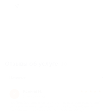
Отзывы об услуге
10
Полезные
Ксения И.
★
★
★
★
★
К
2 месяца назад
про Приобретение входного билета на весь день развлечений
без ограничений в будние дни (пн-пт) в ТЦ «Тари-Бари» в
рестопарке «Киселек» со скидкой 50% (за 100 руб.)