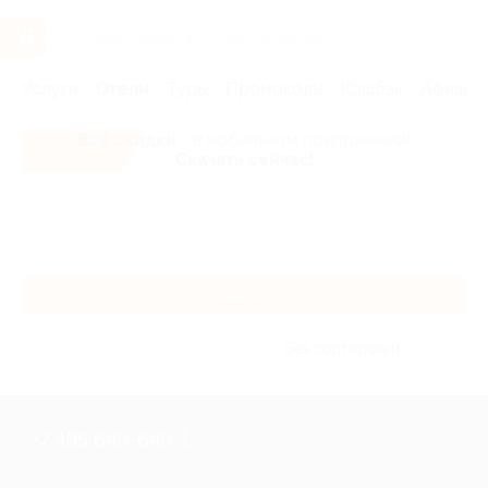
Услуги
Отели
Туры
Промокоды
Кэшбэк
Афиша 
Все скидки
- в мобильном приложении!
Скачать сейчас!
Главная
Отели
Сибирь
Красноярск
Красноярск
Без сортировки
+7 495 649-649-1
Для звонка из Москвы