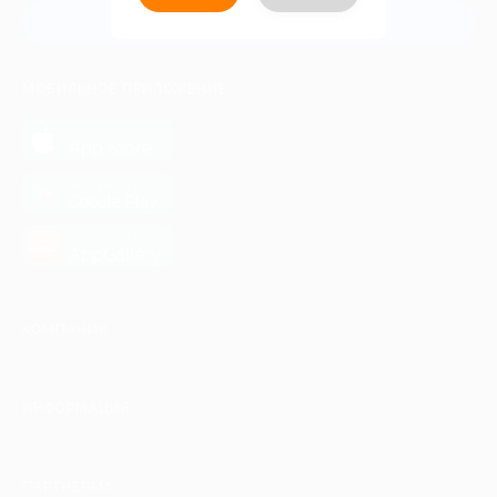
Связаться с нами
МОБИЛЬНОЕ ПРИЛОЖЕНИЕ
загрузить в
App Store
загрузить в
Google Play
загрузить в
AppGallery
КОМПАНИЯ
ИНФОРМАЦИЯ
ПАРТНЕРАМ