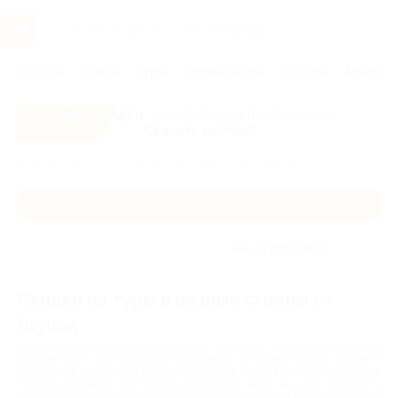
Услуги
Отели
Туры
Промокоды
Кэшбэк
Афиша 
Все скидки
- в мобильном приложении!
Скачать сейчас!
Главная
Туры
Другие страны
Абхазия
Абхазия
Без сортировки
Скидки на туры в разные страны от
Biglion
Мечтаете путешествовать по миру, посещать различные страны и
знакомиться с их культурой, обычаями и историей? Biglion поможет
претворить ваши меты в реальность! Для этого вам не потребуется
тратить огромные состояния, достаточно зайти на сайт и выбрать
подходящий по продолжительности и стоимости тур. Весь мир открыт