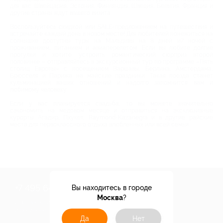
для вас: Швейцария, Эстония, Финляндия, Швеция, Бельгия, Франция и
другие страны ждут вашего визита.
Воспользуйтесь скидкой или SALE-предложением на путешествия и
встречайте каждый день в новом месте! Для любителей понежиться на
солнышке доступны туры на Мальдивы на 8 дней и7 ночей с
проживанием, питанием и авиаперелетом. Если вы любите долгие
прогулки и хотите устроить романтический сюрприз второй
половинке – отправляйтесь в экскурсионный тур по программе «Пять
столиц Европы» с посещением Варшавы, Берлина, Амстердама,
Брюсселя и Парижа на майские праздники. Такая поезда станет
кульминацией ваших отношений и надолго запомнится вам и
любимому человеку.
Если у вас планируется свадьба, то вы можете значительно
сэкономить на медовом месяце и отправиться на эксклюзивные
курорты Агадир, Пхукет, Raymond-Kazanegra и в другие райские
места для первоклассного отдыха влюбленных или всей семьи.
+7 495 649-649-1
Вы находитесь в городе
Москва
?
Для звонка из Москвы
и регионов России
Да
Нет