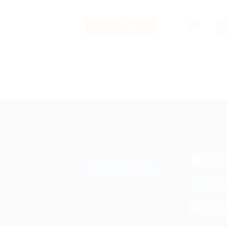
2.46%
Кэшбэк
+7 495 649-649-1
МОБИЛЬНО
Для звонка из Москвы
и регионов России
загрузи
App 
Связаться с нами
загрузи
Goog
загрузи
AppG