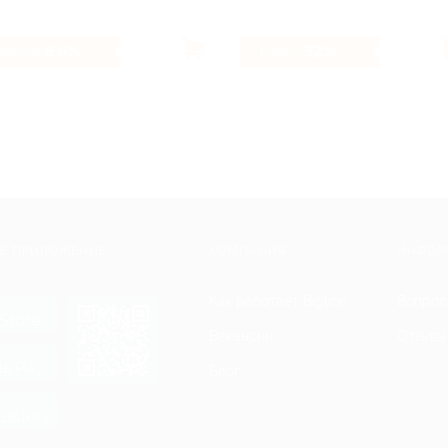
5.6%
32%
Кэшбэк
Кэшбэк
Е ПРИЛОЖЕНИЕ
КОМПАНИЯ
ИНФОР
Как работает Biglion
Вопрос
ть в
Store
Вакансии
Отзывы
ть в
le Play
Блог
ть в
allery