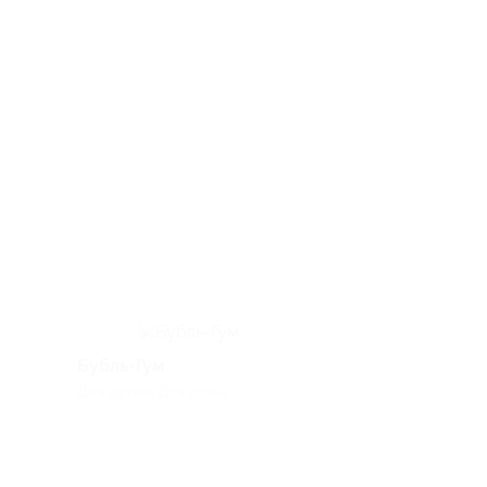
Бубль-Гум
BigGeek
Для детей, Для дома
Электроника и те