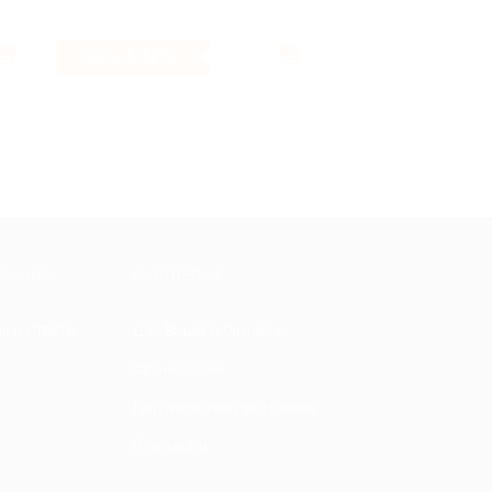
5.12%
0.8%
Кэшбэк
Кэшбэк
МАЦИЯ
ПАРТНЕРАМ
ы и ответы
Для Вашего бизнеса
Франчайзинг
Партнерская программа
Все акции