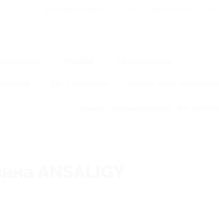
Для Вашего бизнеса
Блог
Франчайзинг
Воп
Промокоды
Кэшбэк
Афиша города
Для дома
Еда
Развлечения
Одежда, обувь, аксессуар
Правила получения кэшбэка
Как работае
зина ANSALIGY