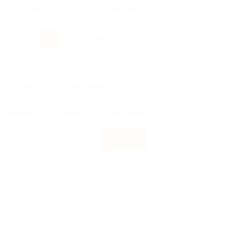
росы и ответы
+7 495 649-649-1
Вход
/
Регистрация
ы
Услуги
Авто
Ещё
т кэшбэк?
По чеку
Мой кэшбэк
Найти