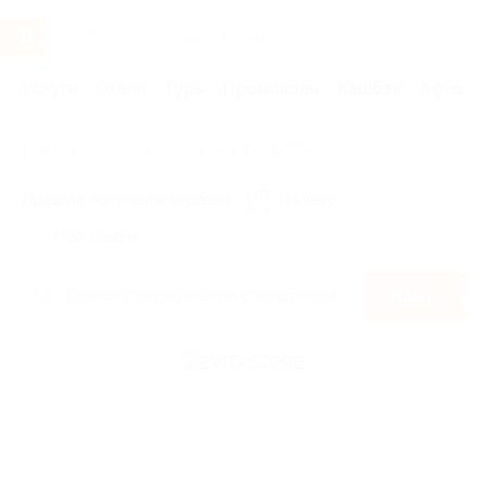
Услуги
Отели
Туры
Промокоды
Кэшбэк
Афиша 
Главная
Кэшбэк
EVITASTORE
Правила получения кэшбэка
По чеку
Мой кэшбэк
Найти