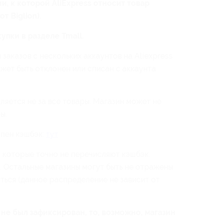
и, к которой AliExpress относит товар
т Biglion).
упки в разделе Tmall.
аказов с нескольких аккаунтов на Aliexpress
жет быть отклонен или списан с аккаунта
ляется не за все товары. Магазин может не
ы.
упен кэшбэк:
тут
, которые точно не перечисляют кэшбэк.
 Остальные магазины могут быть не отражены
яться (данное распределение не зависит от
 не был зафиксирован, то, возможно, магазин