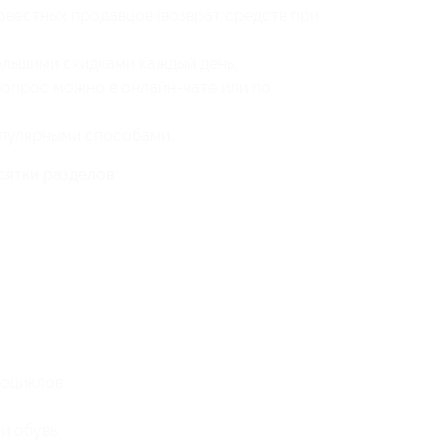
овестных продавцов (возврат средств при
ольшими скидками каждый день;
вопрос можно в онлайн-чате или по
пулярными способами.
сятки разделов:
оциклов;
;
и обувь;