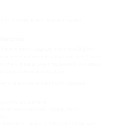
те то, что вам нужно, по максимально
Aliexpress
лиэкспресс», ведь для этого есть Biglion.
ю нашим клиентам доступны привлекательные
получить специальные предложения на первые
олжат использование бонусов.
ет с Aliexpress очень просто. Краткая
оризуйтесь в системе;
е магазин Aliexpress, перейдите по
вар;
 найденного товара, оговорите с продавцом