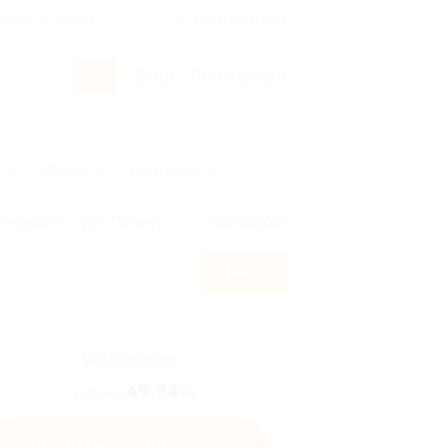
росы и ответы
+7 495 649-649-1
Вход
/
Регистрация
ы
Услуги
Авто
Ещё
т кэшбэк?
По чеку
Мой кэшбэк
Найти
49.84%
Кэшбэк
Купить с кэшбэком