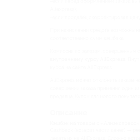
-если перед оформлением заказа вы 
Aliexpress);
-если продавец скорректировал цену
При начислении средств возможны не
соответственно сумм кэшбэка.
Комиссия по заказам, совершенным с
внутреннему курсу AliExpress.
Внут
курса на сайте AliExpress.
AliExpress может отклонить заказы н
совершении заказа применил один из 
продавца, Купон для нового покупател
Описание
Кэшбэк на товары с «Алиэкспресс»
Cashback (возврат части денег) — ре
делать их на AliExpress. Сложно встр