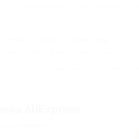
Для Вашего бизнеса
Блог
Франчайзинг
Воп
Промокоды
Кэшбэк
Афиша города
Для дома
Еда
Развлечения
Одежда, обувь, аксессуар
Правила получения кэшбэка
Как работае
ина AliExpress
начисления кэшбэка