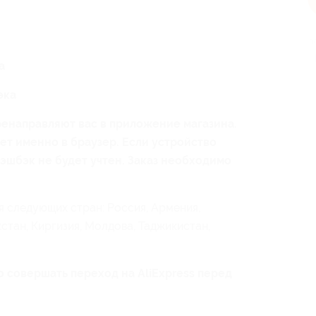
п
а
эка
енаправляют вас в приложение магазина.
ет именно в браузер. Если устройство
эшбэк не будет учтен. Заказ необходимо
 следующих стран: Россия, Армения,
хстан, Киргизия, Молдова, Таджикистан,
 совершать переход на AliExpress перед