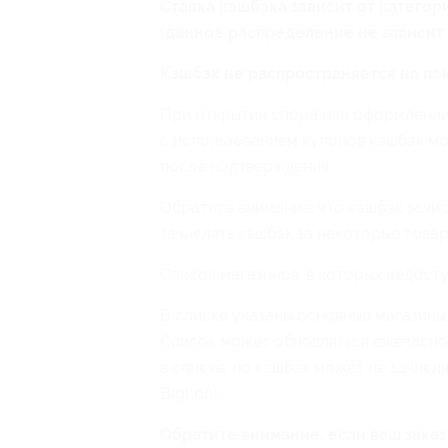
Ставка кэшбэка зависит от категори
(данное распределение не зависит о
Кэшбэк не распространяется на пок
При открытии спора или оформлении з
с использованием купонов кэшбэк мо
после подтверждения.
Обратите внимание, что кэшбэк зачис
зачислять кэшбэк за некоторые товар
Список магазинов, в которых недост
В списке указаны основные магазины
Список может обновляться ежечасно.
в списке, но кэшбэк может не зачисл
Biglion).
Обратите внимание, если ваш заказ