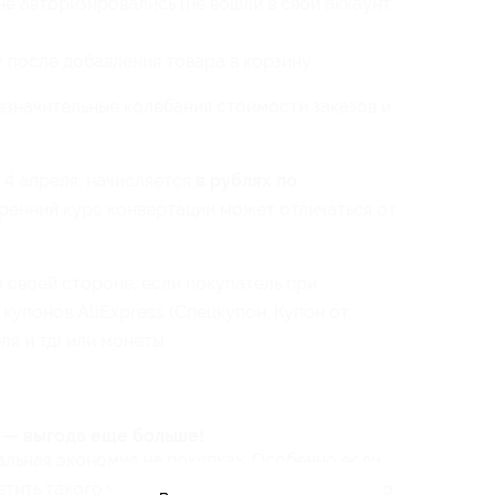
не авторизировались (не вошли в свой аккаунт
 после добавления товара в корзину.
значительные колебания стоимости заказов и
 4 апреля, начисляется
в рублях по
ренний курс конвертации может отличаться от
а своей стороне, если покупатель при
купонов AliExpress (Спецкупон, Купон от
я и тд) или монеты.
 — выгода еще больше!
альная экономия на покупках. Особенно если
етить такого человека, который ни разу ничего