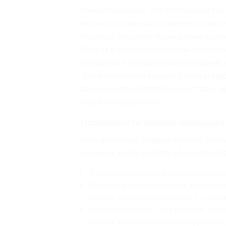
там не заказывал. Это глобальная то
мелким оптом можно заказать практи
России и Америки по выгодным ценам
Выведя в свое время онлайн-торговл
Aliexpress и сегодня является одним
Такое признание лишний раз подтвер
возможность бесплатной доставки, 
такой популярности.
Особенности онлайн-площадки 
Есть несколько главных причин, поч
именно кэшбэк с сайта «Алиэкспрес
Тысячи интернет-магазинов собран
Миллионы наименований, рассортир
случай, когда найдется все в прям
Удобный каталог: есть рейтинг про
отзывы, возможность отследить посыл