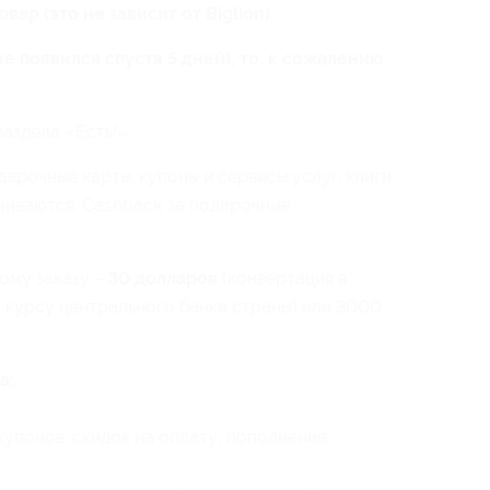
ар (это не зависит от Biglion).
не появился спустя 5 дней), то, к сожалению,
.
аздела «Есть!».
дарочные карты, купоны и сервисы услуг, книги
чиваются. Cashback за подарочные
ому заказу –
30 долларов
(конвертация в
 курсу центрального банка страны) или 3000
а:
купонов, скидок на оплату; пополнение