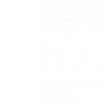
не перечисляет кэшбэк за данный тов
Если заказ не был зафиксирован (и 
кэшбэк невозможно будет получить
Кэшбэк не начисляется за товары из р
Виртуальные категории, такие как по
для российских покупателей не опла
сертификаты не начисляется.
Максимальная сумма кэшбэка по одн
валюту вашего аккаунта по текущему
руб.
Важно!Зачисление НЕ происходит з
-услуги доставки;
-покупку подарочных сертификатов, 
мобильного телефона;