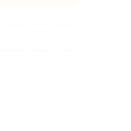
Просто перейдите по кнопке и совершайте
окупки, кэшбэк будет начислен автоматически
Правила гарантированного получения
кэшбэка
Посмотреть «Вопросы и ответы»