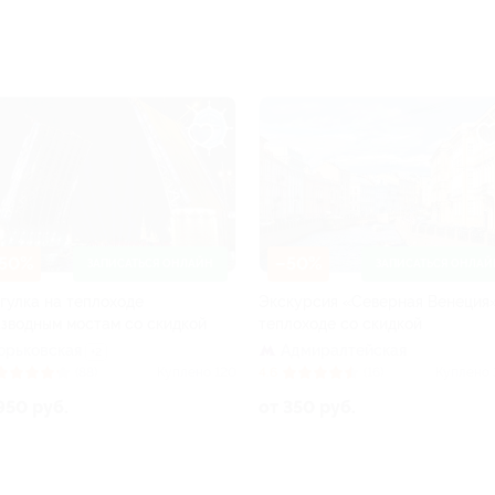
50%
–50%
ЗАПИСАТЬСЯ ОНЛАЙН
ЗАПИСАТЬСЯ ОНЛАЙ
гулка на теплоходе
Экскурсия «Северная Венеция
азводным мостам со скидкой
теплоходе со скидкой
Горьковская
Адмиралтейская
+2
(88)
Куплено 120
4.6
(16)
Куплено 
950 руб.
от 350 руб.