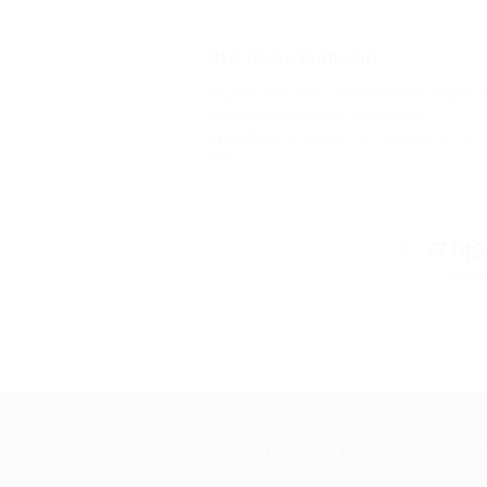
Что такое Биглион?
Biglion это про специальные акции, 
условиям которых вы можете
приобрести купон со скидкой от 50 
90%
+7 (4
Горяча
+7 495 649-649-1
МОБИЛЬНО
Для звонка из Москвы