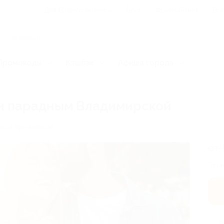
Для Вашего бизнеса
Блог
Франчайзинг
Воп
Промокоды
Кэшбэк
Афиша города
 и парадным Владимирской
ется при записи)
от 
Экон