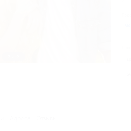
В
Поде
Похо
1 из 2
Д
Э
ии
Адреса
Отзывы