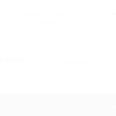
Откуда такие скидки?
См
по
Мы непосредственно работаем с
Есл
каждым партнером и договариваемся с
ве
до
ним о лучших условиях для вас
то
па
Остались вопросы?
95) 649-649-1
Посмотреть «Вопросы и отве
я линия Биглиона
Е ПРИЛОЖЕНИЕ
КОМПАНИЯ
ИНФОР