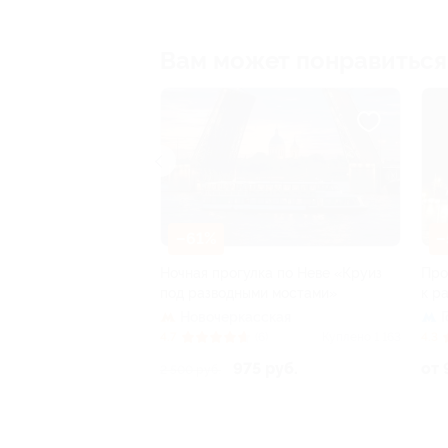
Вам может понравиться
–61%
–
вадроцикле
Ночная прогулка по Неве «Круиз
Про
 со скидкой
под разводными мостами»
к р
ево, ПТУ-56
Новочеркасская
Куплено 8
4.7
(6)
Куплено 1 163
4.3
975 руб.
от 
2 500 руб.