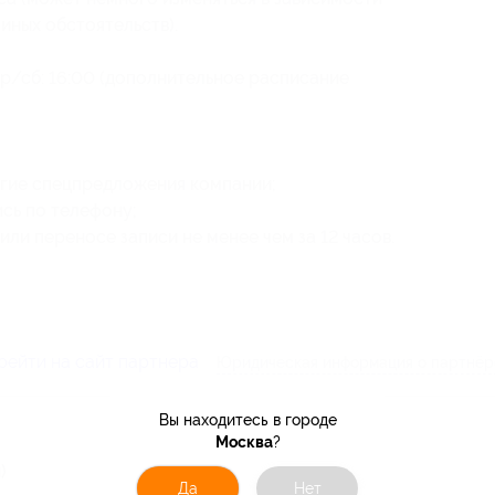
 иных обстоятельств).
р/сб: 16:00 (дополнительное расписание
угие спецпредложения компании;
сь по телефону;
ли переносе записи не менее чем за 12 часов.
рейти на сайт партнера
Юридическая информация о партнёр
Вы находитесь в городе
Москва
?
)
Да
Нет