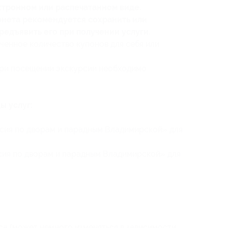
ктронном или распечатанном виде.
ернета рекомендуется сохранить или
редъявить его при получении услуги.
ченное количество купонов для себя или
 при посещении экскурсии необходимо
ы услуг:
сия по дворам и парадным Владимирской» для
сия по дворам и парадным Владимирской» для
аса (может немного изменяться в зависимости