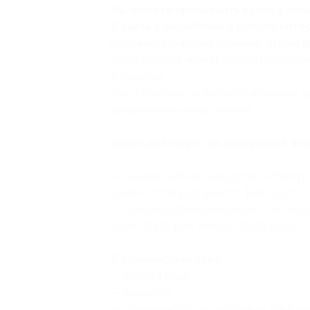
Вы можете предъявить купон в эле
В связи с перебоями в работе инт
распечатать купон заранее, чтобы п
Один человек может купить неограни
в подарок.
Чек о покупке не является купоном,
предъявлять номер купона.
Купон действует на следующие вид
— Скидка 50% на экскурсию «Экскур
одного (700 руб. вместо 1400 руб.)
— Скидка 51% на экскурсию «Экскур
двоих (1372 руб. вместо 2800 руб.)
В стоимость входит:
— работа гида;
— маршрут;
— длительность экскурсии — 1,5-2 ч