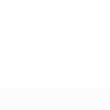
огу ли я вернуть купон?
и что-то случится, мы обязательно
рнем вам деньги. Мы работаем
лько с проверенными и надежными
ртнерами
ты»
МАЦИЯ
ПАРТНЕРАМ