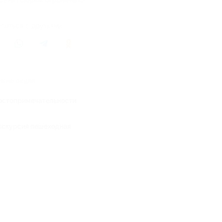
ремя продаж ограничено!
литься с друзьями
жие акции
остопримечательности
кскурсия пешеходная