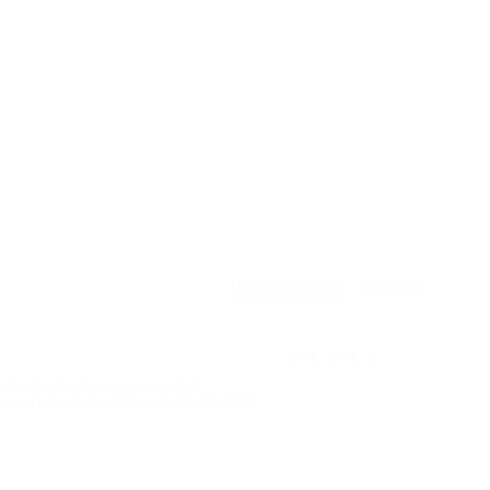
По полезности
По дате
★
★
★
★
★
тоевского: от жизни к тексту в
нии «Петрополь» (950 руб. вместо 1900