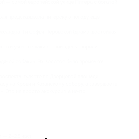
й — самой европейской улице Питера с богатой
рая предсказывала питерскую погоду еще
сандра II и Софьи Перовской (драма, достойная
тв и узнаете, какие гении здесь творили
дячей собаки». Эх, золотое было времечко!
роспекта, гуляете по Дворцовой площади,
пасу на Крови и Казанскому собору, а завершаете
. Это не просто экскурсия, а нечто
— 2–2,5 часа.