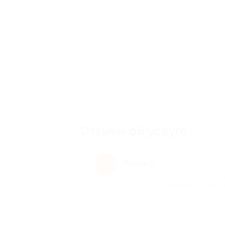
Отзывы об услуге
136
Лилия С.
Л
13 дней назад
про Билет на экскурсию «Путь Дос
Петербурге» для одного от компа
руб.)
Достоинства