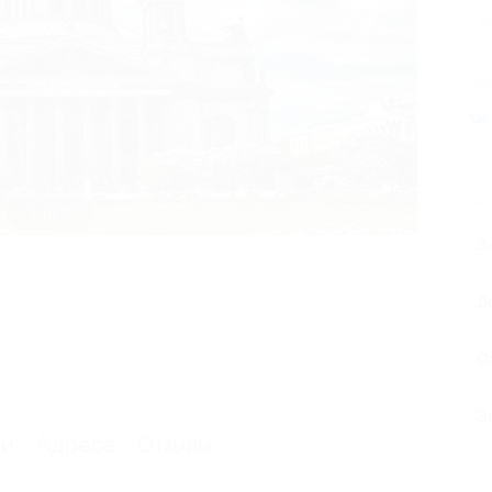
В
Поде
Похо
1 из 2
Э
Д
О
Э
ии
Адреса
Отзывы