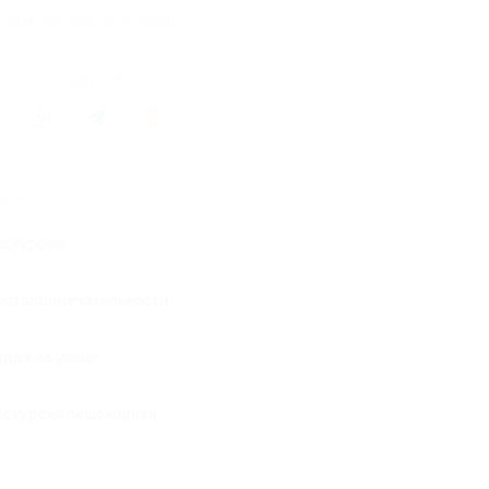
ремя продаж ограничено!
литься с друзьями
жие акции
кскурсии
остопримечательности
тдых на улице
кскурсия пешеходная