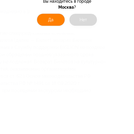
Вы находитесь в городе
Москва
?
жедневно в 10:00 и 16:00.
Да
Нет
угие спецпредложения компании;
лета (далее — Билет): возврат Билетов
ения в Службу поддержки BIGLION не позднее
 При обращении позднее указанного срока
у не подлежат. Возврат Билетов на культурно-
тия, оказываемые организациями
тся ст. 52.1 Основ законодательства РФ
льства РФ № 1491 от 18.09.2020 г.
м, при посещении экскурсии необходимо