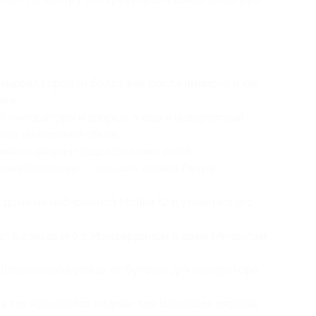
вырвал город из болот, как росла империя и как
ека;
о императоры и дворцы, а еще и невероятный
его уникальный облик;
него дворца (подсказка: оно есть!);
имней канавки — личного канала Петра
 дома на набережной Мойки 12 и узнаете о его
ста, связав его с Монферраном и даже Михаилом
Конюшенной улицы, от булочек для императора
 так называется и зачем там Шведская церковь;