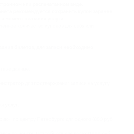
ктронном или распечатанном виде.
ернета рекомендуется сохранить купон заранее
в момент оказания услуги.
ченное количество купонов для себя или
ания билетов, для записи необходимо:
тные данные;
нистратор для подтверждения записи на услугу
ы услуг:
ию» по центру Петербурга для одного (850 руб.
ию» по центру Петербурга для двоих (1666 руб.