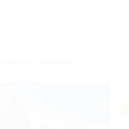
Для Вашего бизнеса
Блог
Франчайзинг
Воп
Промокоды
Кэшбэк
Афиша города
о центру Петербурга
анкт-Петербург, Невский пр-т, д. 72 (место сбора уточняется при за
от 
Экон