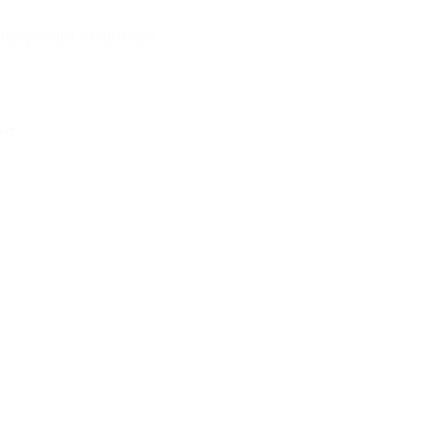
нформация о партнёре
-т,