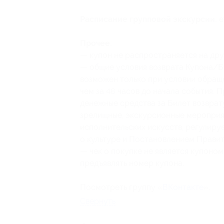
Расписание групповой экскурсии:
е
Прочее:
— купон не распространяется на др
— общие условия возврата Купона/Би
возможен только при условии обращ
чем за 48 часов до начала события.
денежные средства за Билет возврат
зрелищные, экскурсионные мероприя
исполнительских искусств, регулируе
о культуре и Постановлением Правите
— чек о покупке не является купоно
предъявлять номер купона.
Посмотреть группу «
ВКонтакте
».
Свернуть