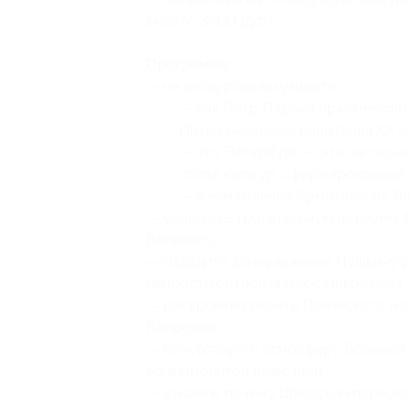
вместо 3400 руб.)
Программа:
— на экскурсии вы узнаете:
— как Петр Первый практически 
Питер выдержал испытания XX в
— что Петербург — это не тольк
сплав культур, сформировавший 
— в чем отличие Эрмитажа от Зим
— услышите трогательную историю З
Великого;
— отдадите дань уважения Пушкину у
непростых отношениях с Николаем I;
— раскроете секреты Певческого мо
Боярским;
— почувствуете атмосферу Большой 
до знаменитой пышечной;
— узнаете, почему Шведский переулок