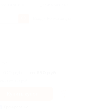
росы и ответы
+7 495 649-649-1
Вход
/
Регистрация
писи)
1 700 руб.
от 850 руб.
омия от 850 руб.
Купить купон
11
Бронирование