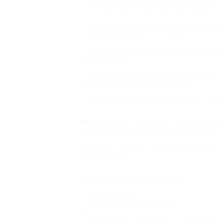
— прогуляетесь по Малой Конюшенно
историей и восхитительными видами;
— увидите мини-метеостанцию, кото
в начале прошлого столетия;
— вспомните печальную историю Алек
экранизации!);
— насладитесь видом Площади Искусс
(вдохновение гарантировано!);
— погрузитесь в богемную ауру «Бро
Маршрут:
вы стартуете с Невского п
заглядываете во дворы, выходите к С
прогулку у метро «Невский проспект»
невероятное!
В стоимость купона входит:
— работа гида;
— удивительный маршрут.
Общая продолжительность экскурсии 