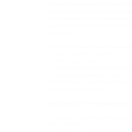
Вы можете предъявить купон в эле
В связи с перебоями в работе инт
для возможности его предъявления 
Один человек может купить неограни
в подарок.
Действует сервис онлайн-брониров
— нажать на кнопку «Купить»;
— выбрать дату и время;
— заполнить все необходимые контак
— оплатить желаемым способом.
После покупки с вами свяжется адми
(звонком или сообщением).
Купон действует на следующие вид
— Скидка 50% на «Нескучную экскурс
вместо 1700 руб.)
— Скидка 51% на «Нескучную экскурс