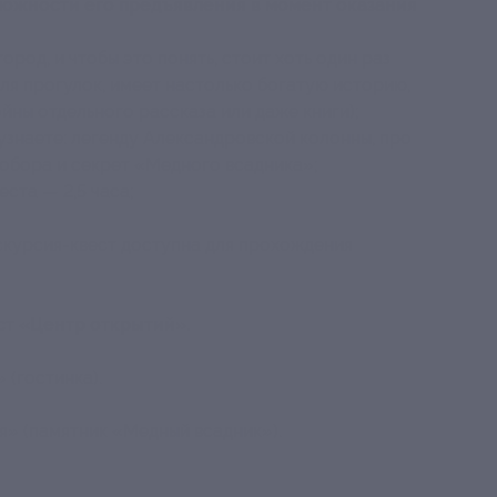
зможности его предъявления в момент оказания
род, и чтобы это понять, стоит хоть один раз
для прогулок, имеет настолько богатую историю,
ойны отдельного рассказа или даже книги);
узнаете: легенду Александровской колонны, про
обора и секрет «Медного всадника»;
ста — 2,5 часа;
скурсия-квест доступна для прохождения
ст «Центр открытий».
 (гостинка).
я» (памятник «Медный всадник»).