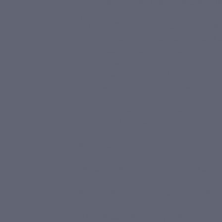
распечатать купон заранее для во
услуги;
— Санкт-Петербург — удивительный го
побывать здесь (город будто создан 
что каждая улица, а то и здание дост
— из маршрута экскурсии-квеста вы 
пустующие постаменты Казанского с
— продолжительность городского кве
— сложность квеста: легкая;
— после предоставления доступа эк
в течение 3 месяцев.
Купон действует на экскурсию-кве
Начало квеста:
ст. м. «Гостиный двор»
Конец квеста:
ст. м. «Адмиралтейска
Преимущества экскурсии-квеста: