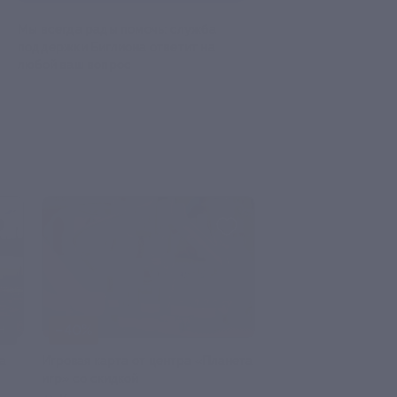
Мы всегда рады помочь: служба
поддержки Биглиона ответит на
любой ваш вопрос
–30%
–58%
ЗАПИСАТЬСЯ ОН
осещение в ТРК «Континент»
Прогулка «Морской фасад
арка Fun City со скидкой
и разводные мосты» со скид