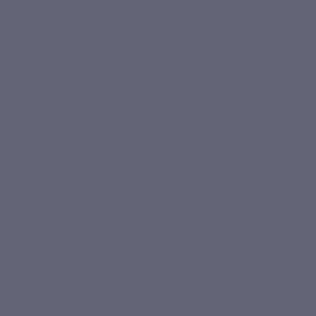
ремя продаж ограничено!
литься с друзьями
жие акции
остопримечательности
кскурсия пешеходная