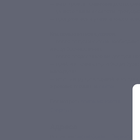
— вы откроете привычные достоприм
— узнаете тайны и секреты, прячущи
— прогуляетесь и узнаете много ново
Как пользоваться купоном:
— после покупки купона необходимо
и кода бронирования
;
— после предоставления доступа не
— прийти к точке старта (когда будет
маршрута);
— начать игру (разгадывайте загадки 
в режиме онлайн на
сайте
).
Посмотреть
описание квеста
.
Свернуть
Адресa
Все акции
Secret Guide
Перейти на