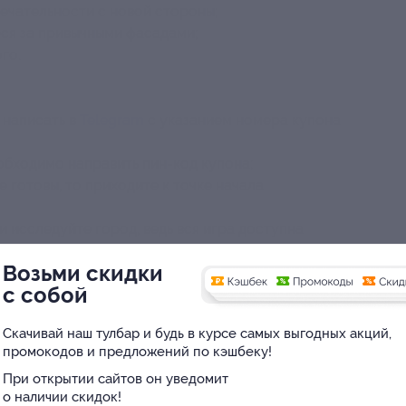
ечательности с новой стороны;
еся за привычными фасадами;
го.
 написать в
Telegram
с указанием номера купона
обходимо направить пин-код купона;
е готовы, то приходите к точке начала
и исследуйте город, ведь вся игра доступна
Возьми скидки
с собой
Скачивай наш тулбар и будь в курсе самых выгодных акций,
промокодов и предложений по кэшбеку!
При открытии сайтов он уведомит
 сайт партнера
о наличии скидок!
Юридическая информация о партнёре
Вы находитесь в городе