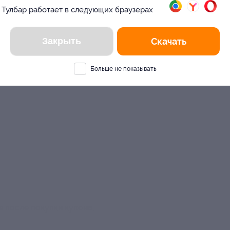
Тулбар работает в следующих браузерах
Москва
?
Да
Нет
Закрыть
Скачать
Больше не показывать
в после покупки купона.