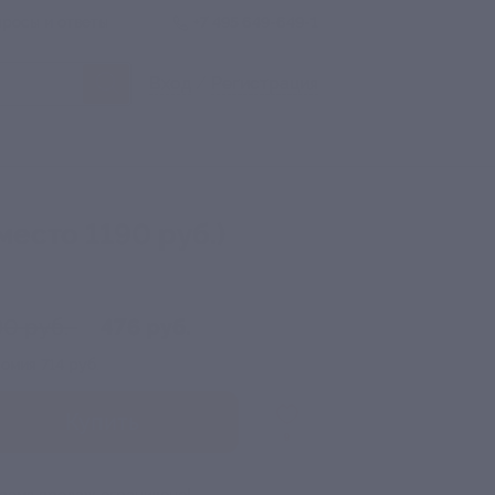
росы и ответы
+7 495 649-649-1
Вход
/
Регистрация
есто 1190 руб.)
90 руб.
476 руб.
номия
714 руб.
Купить
9