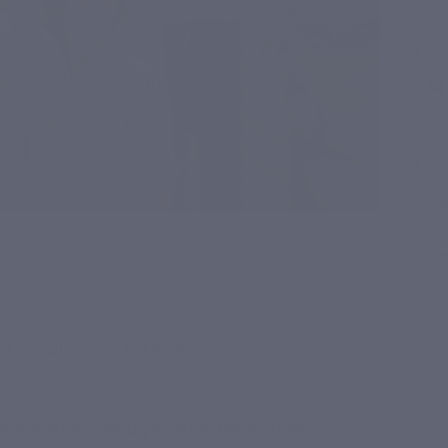
В
Поде
Похо
Д
Э
ии
Адреса
Отзывы
нтернета рекомендуется сохранить или