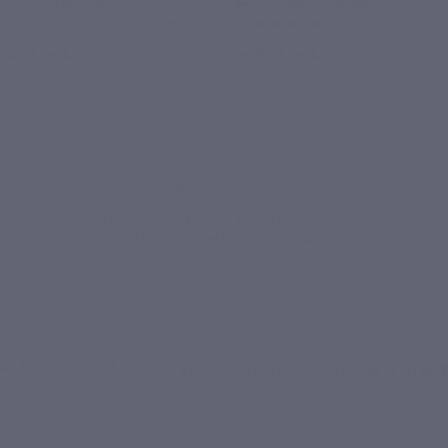
кая
Балтийская
+2
(86)
Куплено 292
4.5
(29)
Куплено 4 813
4.
.
от 350 руб.
о
Откуда такие скидки?
См
по
Мы непосредственно работаем с
Есл
каждым партнером и договариваемся с
ве
до
ним о лучших условиях для вас
то
па
Остались вопросы?
95) 649-649-1
Посмотреть «Вопросы и отве
я линия Биглиона