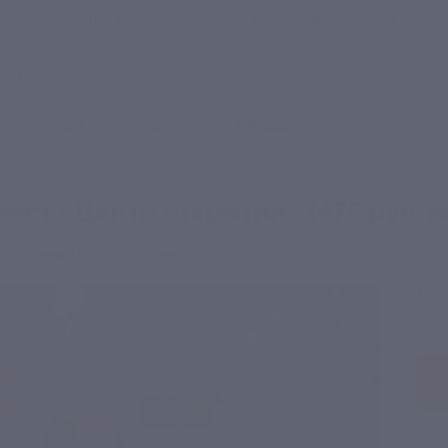
Для Вашего бизнеса
Блог
Франчайзинг
Воп
Промокоды
Кэшбэк
Афиша города
ест «Центр открытий» (476 руб. вм
м. «Гостиный двор» (гостинка)
1 1
Эко