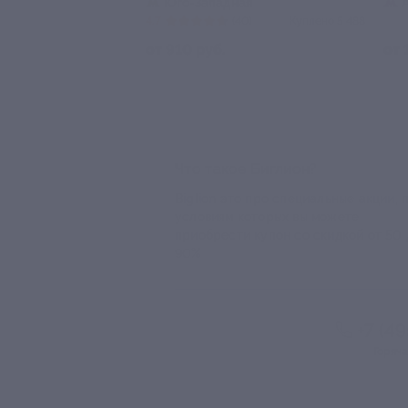
Адмиралтейская
Горьковс
4.6
(17)
Куплено 3 505
4.3
от 350 руб.
от 950 руб
Что такое Биглион?
Biglion это про специальные акции, 
условиям которых вы можете
приобрести купон со скидкой от 50 
90%
+7 (4
Горяча