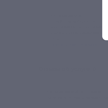
Гостиный двор
г. Санкт-Петербург, ст. м.
«Гостиный двор» (гостинка)
круглосуточно и ежедневно
+7 (981) 201-64-72
Показать номер телефона
Отзывы об услуге
0
К этой акции ещё нет отзывов.
Вы можете оставить первый отзы