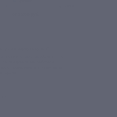
Юго-Западная
Адмиралтейская
+1
7
(40)
Куплено 5 488
Купл
т 910 руб.
от 1 470 руб.
огу ли я вернуть купон?
и что-то случится, мы обязательно
рнем вам деньги. Мы работаем
лько с проверенными и надежными
ртнерами
ты»