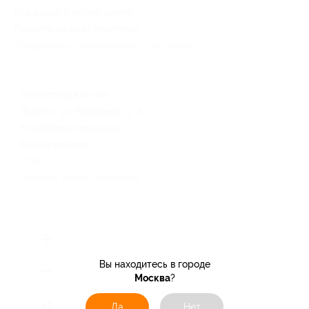
Все акции
Кочубей-центр
Перейти на сайт партнера
Юридическая информация о партнёре
Ленинградская обл., г.
Пушкин, ул. Радищева, д. 4
по предварительному
бронированию
+7 (812) 449-54-30
Показать номер телефона
Вы находитесь в городе
Москва
?
Да
Нет