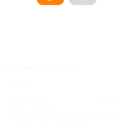
Отзывы об услуге
45
Полезные
Юлия Ш.
★
★
★
★
★
Ю
2 месяца назад
про Проживание в течение 2 дней/1 ночи в номере категории
комфорт с одной большой кроватью для двоих в гостинице
«Кочубей-центр» (4830 руб. вместо 6900 руб.)