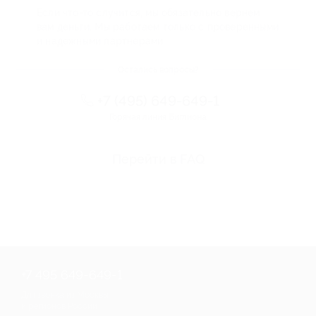
Если что-то случится, мы обязательно вернем
вам деньги. Мы работаем только с проверенными
и надежными партнерами
Остались вопросы?
+7 (495) 649-649-1
Горячая линия Биглиона
Перейти в FAQ
+7 495 649-649-1
Для звонка из Москвы
и регионов России