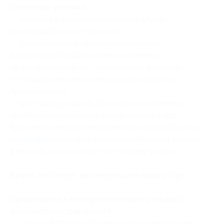
Основные условия:
— купон не распространяется на другие
спецпредложения гостиницы;
— рекомендуется приобретать купоны
и осуществлять бронирование номера
на интересующие вас даты заблаговременно
(с предоставлением номера купона
и кода
бронирования
);
— для подтверждения бронирования номера
необходимо переслать номер купона
и код
бронирования
на электронную почту
kotchoubey-
center@hse.ru
(в теме письма необходимо указать
фамилию заезжающего гостя и дату заезда).
Купон действует на следующие виды услуг:
Проживание в номере категории стандарт
одноместный для одного:
— Скидка 30% на проживание в течение 2 дней/1