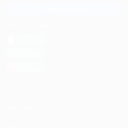
Связаться с нами
МОБИЛЬНОЕ ПРИЛОЖЕНИЕ
загрузить в
App Store
загрузить в
Google Play
загрузить в
AppGallery
КОМПАНИЯ
ИНФОРМАЦИЯ