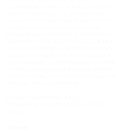
и забронировал номер, но не явился в указанное
время и не предупредил об изменении своих
планов и отмене брони не менее чем за 1 сутки
до заезда, то исполнитель (администрация
гостиницы), руководствуясь п. 16 Постановления
Правительства РФ № 1853 от 18.11.2020, вправе
удержать/истребовать у участника акции плату
за простой номера в размере стоимости одних
суток проживания. В случае отказа от получения
услуги по купону клиент за возвратом денежных
средств, уплаченных за купон, обязан обращаться
непосредственно к исполнителю.
Объект прошел классификацию.
Номер реестровой записи:
С782024021055
.
Свернуть
Адресa