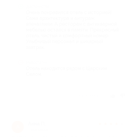
Достоинства
Очень понравился отель с историей!
Сама архитектура и антураж
впечатлили. А ресторан с антикварной
мебелью остался в памяти. Прекрасный
отель, чистый и комфортный номер.
Улыбчивый персонал и шикарный
завтрак.
Недостатки
Отель находится рядом с Царским
Селом.
Отзыв полезен?
Анна П.
★
★
★
★
★
А
1 год назад