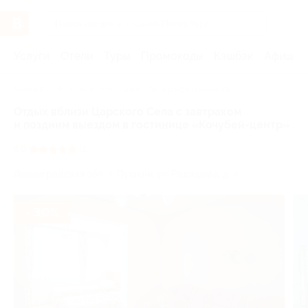
Услуги
Отели
Туры
Промокоды
Кэшбэк
Афиша 
Главная
Отели
Санкт-Петербург и область
Отдых вблизи Царского Села с завтраком
и поздним выездом в гостинице «Кочубей-центр»
5.0
(1)
Ленинградская обл., г. Пушкин, ул. Радищева, д. 4
- 30%