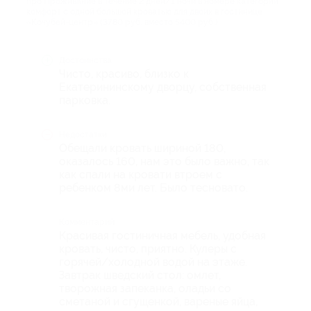
про Проживание в течение 2 дней/1 ночи в номере категории
комфорт с одной большой кроватью для двоих в гостинице
«Кочубей-центр» (3780 руб. вместо 5400 руб.)
Достоинства
Чисто, красиво, близко к
Екатерининскому дворцу, собственная
парковка.
Недостатки
Обещали кровать шириной 180,
оказалось 160, нам это было важно, так
как спали на кровати втроем с
ребенком 8ми лет. Было тесновато.
Комментарий
Красивая гостиничная мебель, удобная
кровать, чисто, приятно. Кулеры с
горячей/холодной водой на этаже.
Завтрак шведский стол: омлет,
творожная запеканка, оладьи со
сметаной и сгущенкой, вареные яйца,