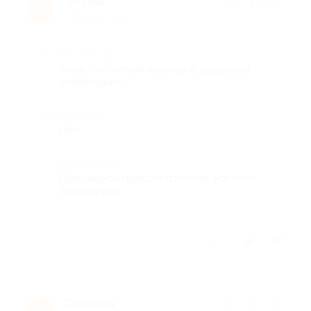
Татьяна
★
★
★
★
★
Т
7 месяцев назад
Достоинства
Анна - отличный мастер и душевный
собеседник.
Недостатки
Нет
Комментарий
Процедура прошла отлично, ноготки
благодарят.
Отзыв полезен?
1
Светлана
★
★
★
★
★
С