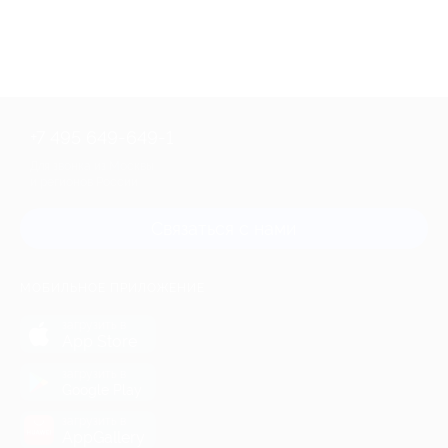
+7 495 649-649-1
Для звонка из Москвы
и регионов России
Связаться с нами
МОБИЛЬНОЕ ПРИЛОЖЕНИЕ
загрузить в
App Store
загрузить в
Google Play
загрузить в
AppGallery