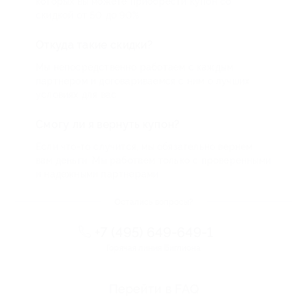
которых вы можете приобрести купон со
скидкой от 50 до 90%
Откуда такие скидки?
Мы непосредственно работаем с каждым
партнером и договариваемся с ним о лучших
условиях для вас
Смогу ли я вернуть купон?
Если что-то случится, мы обязательно вернем
вам деньги. Мы работаем только с проверенными
и надежными партнерами
Остались вопросы?
+7 (495) 649-649-1
Горячая линия Биглиона
Перейти в FAQ