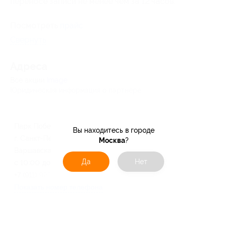
переносе записи не менее чем за 12 часов.
Посмотреть
прайс
.
Свернуть
Адресa
Все акции
Image
Юридическая информация о партнёре
Парк Победы
Вы находитесь в городе
г. Санкт-Петербург, ул.
Москва
?
Варшавская, д. 23, к. 3
Да
Нет
с 10:00 до 21:00 ежедневно
+7 (911) 923-92-00
Показать номер телефона