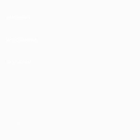
КОМПАНИЯ
ИНФОРМАЦИЯ
ПАРТНЕРАМ
© 2010-2026 BIGLION
Обработка персональных данных
Пользовательское соглашение
Публичная оферта
Гарантия, поддержка
24 часа и возврат средств
Перейти на полную версию сайта