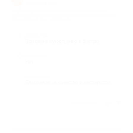
10 месяцев назад
про Педикюр аппаратный, классический, европейский,
комбинированный с покрытием гель-лаком в салоне красоты
Image (860 руб. вместо 2000 руб.)
Достоинства
Все очень качественно и быстро.
Недостатки
Нет.
Комментарий
Благодарю за качество и мастерство.
Отзыв полезен?
1