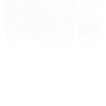
–50%
–50%
ЗАПИСАТЬСЯ ОНЛАЙН
Прогулка на теплоходе к разводным мостам
Экскурсия «Севе
со скидкой
теплоходе со ск
Горьковская
Адмиралтейс
+2
66
4.3
(87)
Куплено 142
4.6
(16)
от 950 руб.
от 350 руб.
Что такое Биглион?