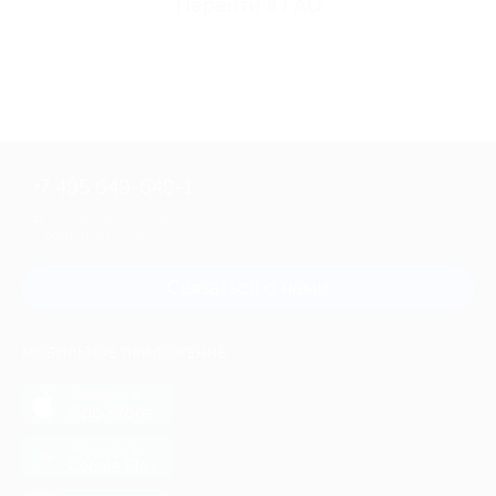
Перейти в FAQ
+7 495 649-649-1
Для звонка из Москвы
и регионов России
Связаться с нами
МОБИЛЬНОЕ ПРИЛОЖЕНИЕ
загрузить в
App Store
загрузить в
Google Play