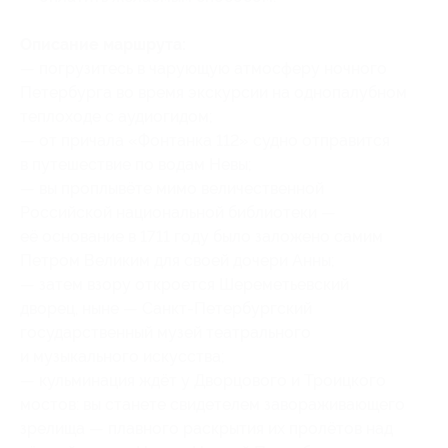
Описание маршрута:
— погрузитесь в чарующую атмосферу ночного
Петербурга во время экскурсии на однопалубном
теплоходе с аудиогидом;
— от причала «Фонтанка 112» судно отправится
в путешествие по водам Невы;
— вы проплывёте мимо величественной
Российской национальной библиотеки —
её основание в 1711 году было заложено самим
Петром Великим для своей дочери Анны;
— затем взору откроется Шереметьевский
дворец, ныне — Санкт‑Петербургский
государственный музей театрального
и музыкального искусства;
— кульминация ждёт у Дворцового и Троицкого
мостов: вы станете свидетелем завораживающего
зрелища — плавного раскрытия их пролётов над