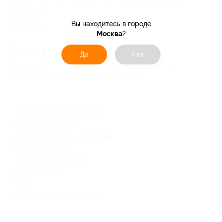
возврату не подлежат.
Свернуть
Вы находитесь в городе
Москва
?
Адресa
Да
Нет
Все акции
Планида
Перейти на сайт партнера
Юридическая информация о партнёре
Технологический институт
(красная ветка)
г. Санкт-Петербург, наб. реки
Фонтанки, д. 112
по предварительному
бронированию
+7 (921) 432-88-11
Показать номер телефона