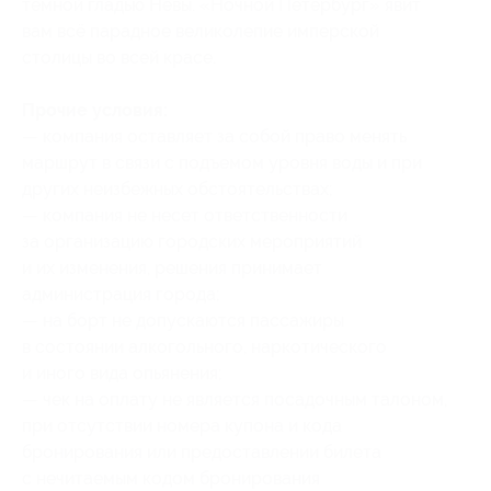
тёмной гладью Невы. «Ночной Петербург» явит
вам всё парадное великолепие имперской
столицы во всей красе.
Прочие условия:
— компания оставляет за собой право менять
маршрут в связи с подъемом уровня воды и при
других неизбежных обстоятельствах;
— компания не несет ответственности
за организацию городских мероприятий
и их изменения, решения принимает
администрация города;
— на борт не допускаются пассажиры
в состоянии алкогольного, наркотического
и иного вида опьянения;
— чек на оплату не является посадочным талоном,
при отсутствии номера купона и кода
бронирования или предоставлении билета
с нечитаемым кодом бронирования