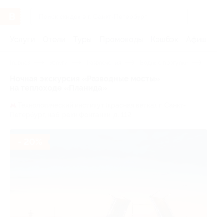
Услуги
Отели
Туры
Промокоды
Кэшбэк
Афиша 
Главная
Услуги
Развлечения
Водные прогулки
Веч
Ночная экскурсия «Разводные мосты»
на теплоходе «Планида»
Технологический институт (красная ветка),
г. Санкт-
Петербург, наб. реки Фонтанки, д. 112
- 20%