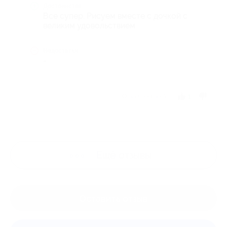
Достоинства
Все супер. Рисуем вместе с дочкой с
великим удовольствием
Недостатки
-
Отзыв полезен?
1
Ещё
отзывы
Оставить отзыв