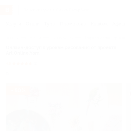
Услуги
Отели
Туры
Промокоды
Кэшбэк
Афиша 
Главная
Услуги
Развлечения
Творческие мастер-классы
Онлайн-доступ к урокам рисования от проекта
Art.Online.Yara
4.8
(1)
РФ
- 50%