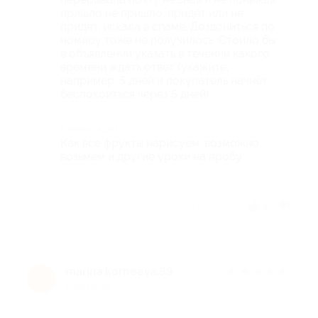
пришло не пришло, придёт или не
придёт, искала в спаме. Дозвониться по
номеру тоже не получилось. Стоило бы
в объявлении указать в течении какого
времени ждать ответ (укажите,
например, 5 дней и покупатель начнёт
беспокоиться через 5 дней)
Комментарий
Как все фрукты нарисуем, возможно
возьмём и другие уроки на пробу
Отзыв полезен?
2
marina.korneeva.89
★
★
★
★
★
m
1 год назад