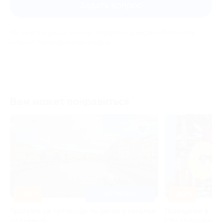
Задать вопрос
Мы всегда рады помочь: служба поддержки Биглиона
ответит на любой ваш вопрос
Вам может понравиться
–30%
–
 ПРОДАЖ
ам и каналам
Посещение в ТРК «Континент» парка Fun
Прог
City со скидкой
со с