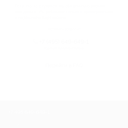
Если что-то случится, мы обязательно вернем
вам деньги. Мы работаем только с проверенными
и надежными партнерами
Остались вопросы?
+7 (495) 649-649-1
Горячая линия Биглиона
Перейти в FAQ
+7 495 649-649-1
Для звонка из Москвы
и регионов России