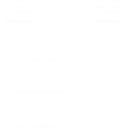
Юго-Западная
Г
Куплено 4 792
4.7
(40)
Куплено 5 480
4.3
от 910 руб.
от 9
Что такое Биглион?
Biglion это про специальные акции, по условиям
которых вы можете приобрести купон со
скидкой от 50 до 90%
Откуда такие скидки?
Мы непосредственно работаем с каждым
партнером и договариваемся с ним о лучших
условиях для вас
Смогу ли я вернуть купон?