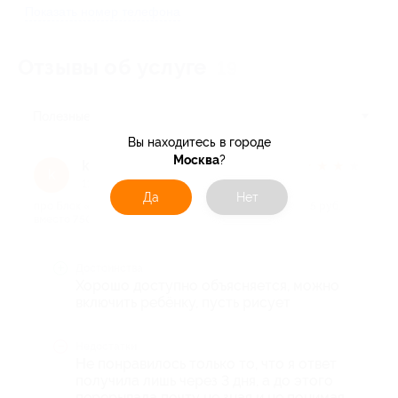
Показать номер телефона
Отзывы об услуге
19
Полезные
Вы находитесь в городе
Москва
?
kursovae m.
★
★
★
★
★
k
11 месяцев назад
Да
Нет
про Блок «Фрукты» (4+) от проекта Art.Online.Yara (375 руб.
вместо 750 руб.)
Достоинства
Хорошо доступно объясняется, можно
включить ребёнку, пусть рисует
Недостатки
Не понравилось только то, что я ответ
получила лишь через 3 дня, а до этого
перерывала почту не зная и не понимая