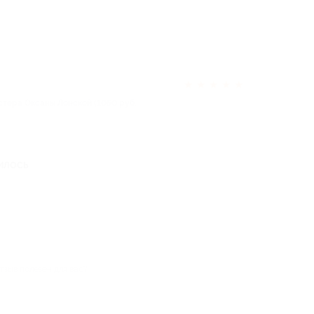
★
★
★
★
★
стера Оксаны Лонской (1050 руб.
илось
тзыв полезен для вас?