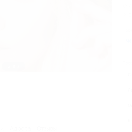
7
В
Поде
Похо
3 из 3
С
Л
О
К
ии
Адреса
Отзывы