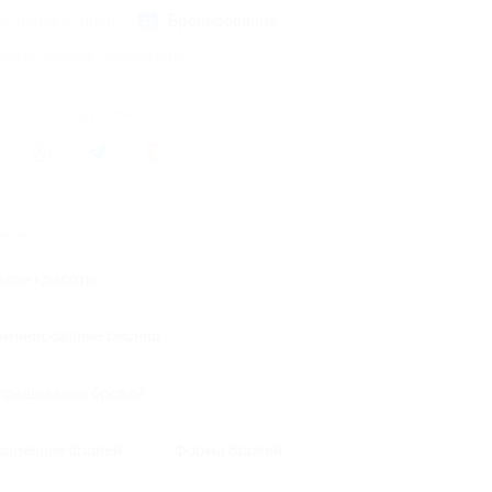
 купонов купили
Бронирование
ремя продаж ограничено!
литься с друзьями
жие акции
алон красоты
аминирование ресниц
крашивание бровей
оррекция бровей
Форма бровей