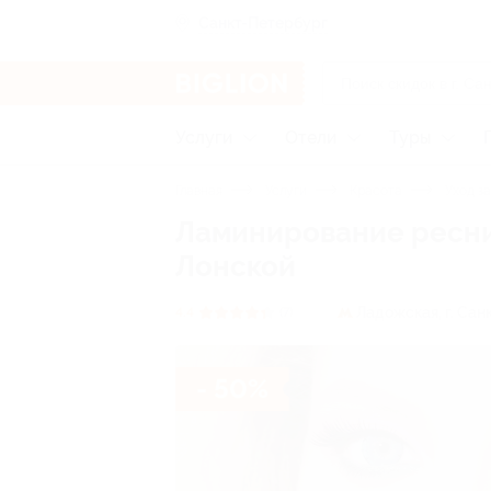
Санкт-Петербург
Услуги
Отели
Туры
Главная
Услуги
Красота
Уход за
Ламинирование ресни
Лонской
Ладожская,
г. Сан
4.4
(7)
- 50%