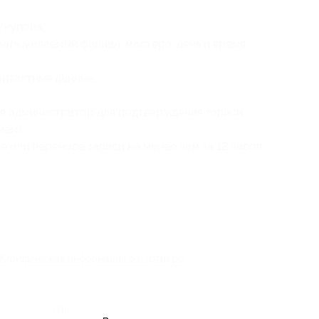
/купона;
ать желаемый филиал, мастера, день и время
онтактные данные;
ся администратор для подтверждения записи
ием);
 или переносе записи не менее чем за 12 часов.
Юридическая информация о партнёре
Лиговский проспект