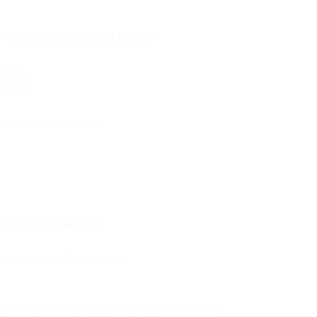
у/коррекцию бровей входит:
сков;
сной).
ние ресниц входит:
следующих марок:
 — Kapous, Estel, Igora.
н-бронирования, для записи необходимо: