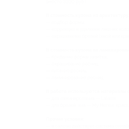
вместо 3300 руб.)
В стоимость купона на архитектур
— подбор формы;
— коррекция и удаление лишних воло
— окрашивание бровей (хной или кра
В стоимость купона на ламинирова
— придание формы завитка;
— окрашивание ресниц;
— питание ресниц;
— ламинирование ресниц.
В работе используются материалы 
— для ламинирования — Lalami;
— для бровей: хна — My Henna, краска
Прочие условия:
— в салоне действует система онлай