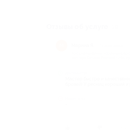
Отзывы об услуге
19
Марина Я.
М
14 дней назад
про Окрашивание, коррекцию бро
мастера Оксаны Лонской (1584 руб
Достоинства
Мастер быстро и качествен
бровей! У ресниц хороший и 
Недостатки
-
Был ли о