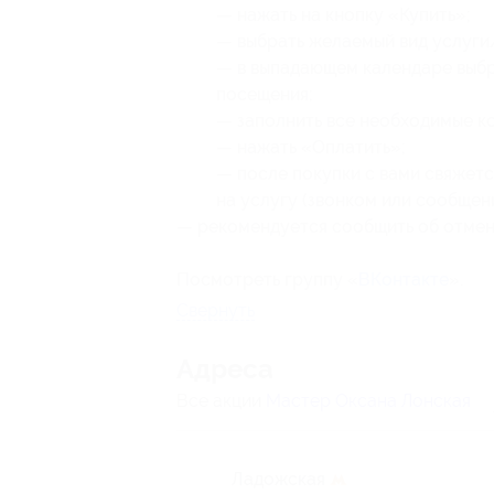
— нажать на кнопку «Купить»;
— выбрать желаемый вид услуги
— в выпадающем календаре выбр
посещения;
— заполнить все необходимые к
— нажать «Оплатить»;
— после покупки с вами свяжет
на услугу (звонком или сообщен
— рекомендуется сообщить об отмене
Посмотреть группу «
ВКонтакте
».
Свернуть
Адресa
Все акции
Мастер Оксана Лонская
Ладожская