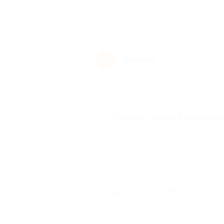
Наталья
Н
20 дней назад
про Ламинирование ресниц от ма
вместо 2100 руб.)
Достоинства
Результат супер. Все понрав
Недостатки
-
Был ли о