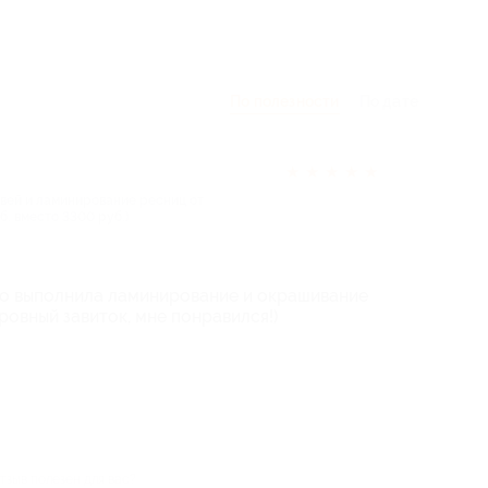
По полезности
По дате
★
★
★
★
★
вей и ламинирование ресниц от
. вместо 3300 руб.)
но выполнила ламинирование и окрашивание
ровный завиток, мне понравился!)
тзыв полезен для вас?