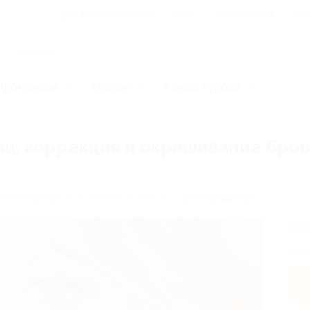
Для Вашего бизнеса
Блог
Франчайзинг
Воп
Промокоды
Кэшбэк
Афиша города
 бровями и ресницами
Ламинирование и уход за ресницами
ц, коррекция и окрашивание бров
кт-Петербург, ул. Коммуны, д. 28, к. 1
всего 2 адреса
от 
Экон