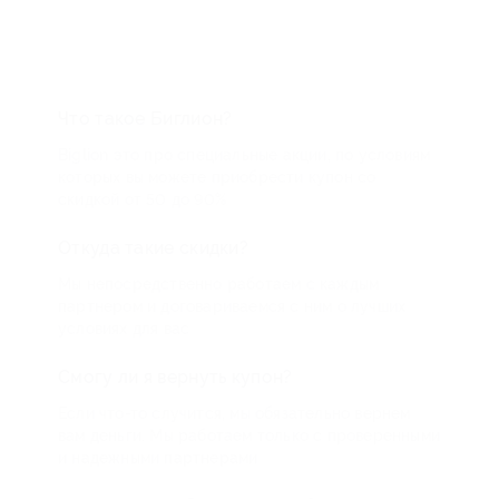
Что такое Биглион?
Biglion это про специальные акции, по условиям
которых вы можете приобрести купон со
скидкой от 50 до 90%
Откуда такие скидки?
Мы непосредственно работаем с каждым
партнером и договариваемся с ним о лучших
условиях для вас
Смогу ли я вернуть купон?
Если что-то случится, мы обязательно вернем
вам деньги. Мы работаем только с проверенными
и надежными партнерами