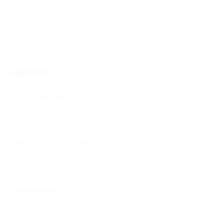
Объект прошел классификацию.
Номер реестровой записи:
С502024017023
.
Свернуть
Адресa
Все акции
Астро Плаза 4*
Перейти на сайт партнера
Юридическая информация о партнёре
Московская обл., г. Видное,
пр-т Ленинского Комсомола,
д. 41
по предварительному
бронированию
+7 (495) 548-85-48
Показать номер телефона