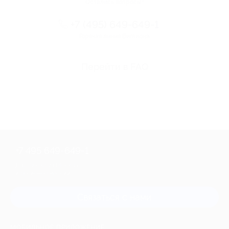
Остались вопросы?
+7 (495) 649-649-1
Горячая линия Биглиона
Перейти в FAQ
+7 495 649-649-1
Для звонка из Москвы
и регионов России
Связаться с нами
МОБИЛЬНОЕ ПРИЛОЖЕНИЕ