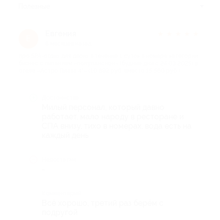
Полезные
Евгения
★
★
★
★
★
Е
8 месяцев назад
про SPA-отдых для двоих в течение 1 суток в номере категории
бизнес с питанием «полупансион» (будние дни с 24.03.2025) в
отеле «Астро Плаза 4*» (10 892 руб. вместо 15 560 руб.)
Достоинства
Милый персонал, который давно
работает, мало народу в ресторане и
СПА внизу, тихо в номерах, вода есть на
каждый день
Недостатки
-
Комментарий
Всё хорошо, третий раз берём с
подругой