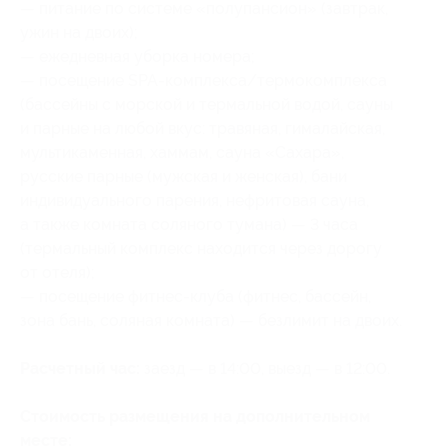
— питание по системе «полупансион» (завтрак,
ужин на двоих);
— ежедневная уборка номера;
— посещение SPA-комплекса/термокомплекса
(бассейны с морской и термальной водой, сауны
и парные на любой вкус: травяная, гималайская,
мультикаменная, хаммам, сауна «Сахара»,
русские парные (мужская и женская), бани
индивидуального парения, нефритовая сауна,
а также комната соляного тумана) — 3 часа
(термальный комплекс находится через дорогу
от отеля);
— посещение фитнес-клуба (фитнес, бассейн,
зона бань, соляная комната) — безлимит на двоих.
Расчетный час:
заезд — в 14:00, выезд — в 12:00.
Стоимость размещения на дополнительном
месте: