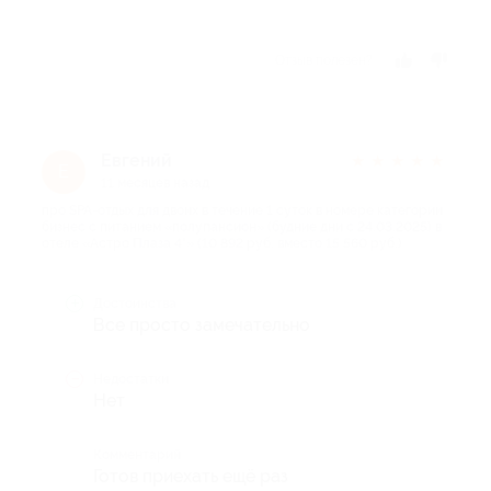
Отзыв полезен?
Евгений
★
★
★
★
★
Е
11 месяцев назад
про SPA-отдых для двоих в течение 1 суток в номере категории
бизнес с питанием «полупансион» (будние дни с 24.03.2025) в
отеле «Астро Плаза 4*» (10 892 руб. вместо 15 560 руб.)
Достоинства
Все просто замечательно
Недостатки
Нет
Комментарий
Готов приехать ещё раз