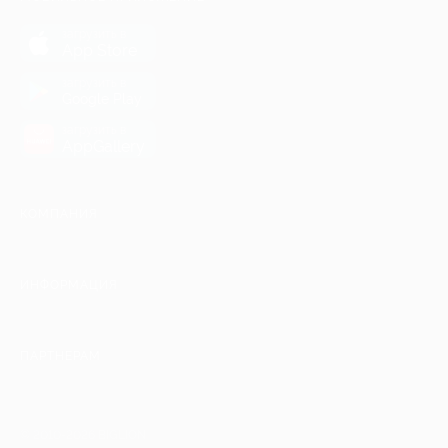
загрузить в
App Store
загрузить в
Google Play
загрузить в
AppGallery
КОМПАНИЯ
ИНФОРМАЦИЯ
ПАРТНЕРАМ
© 2010-2026 BIGLION