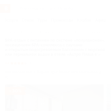
Услуги
Отели
Туры
Промокоды
Кэшбэк
Афиша 
Главная
Отели
Москва и область
Отели в Подмосковье 
SPA-отдых с питанием по системе «полупансион»,
посещением SPA-комплекса с саунами
и открытым подогреваемым бассейном с морской
или термальной водой в отеле «Астро Плаза 4*»
4.4
(3)
Московская обл., г. Видное, пр-т Ленинского Комсомола, д.
41
- 30%