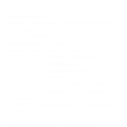
на протяжении всей экскурсии.
Программа тура:
— 07:00 — отправление с парковки за Казанским
собором (Казанская пл., д. 2);
— 07:40 — отправление от ст. м. «Проспект
Просвещения» (пр-т Энгельса, д. 141/36,
остановка общественного транспорта);
— 09:00-09:30 — остановка в Приозерске;
— 11:30-12:30 — Сортавала, обед;
— 13:00-13.45 — водопады Ахвенкоски;
— 14:30-17:45 — Карельский зоопарк;
— 19:00-19:30 — магазин форелевого хозяйства;
— 22:00-22:30 — прибытие к ст. м. «Проспект
Просвещения»;
— 23:00-23:30 — возвращение к ст. м. «Невский
проспект».
Дополнительные услуги, которые можно