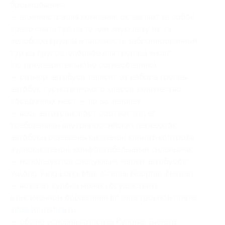
бронирование;
— администрация компании оставляет за собой
право снять тур на ту или иную дату из-за
недобора группы и перенести забронированный
тур на другое (удобное для группы) число
(по предварительному согласованию);
— размер автобуса зависит от набора группы:
автобус туристического класса, количество
посадочных мест — до 53 человек;
— весь автотранспорт соответствует
требованиям внутрироссийских перевозок,
автобусы оснащены системой климат-контроля,
аудиосистемой, комфортабельными сиденьями;
— используются следующие марки автобусов:
Yutong, King Long, Man, Scania, Neoplan, Neman;
— возврат купона можно осуществить
в письменном обращении по электронной почте
info@touristica.ru
;
— общие условия возврата Купона/Билета