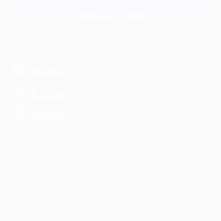
Связаться с нами
МОБИЛЬНОЕ ПРИЛОЖЕНИЕ
загрузить в
App Store
загрузить в
Google Play
загрузить в
AppGallery
КОМПАНИЯ
ИНФОРМАЦИЯ