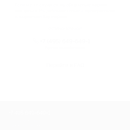
Если что-то случится, мы обязательно вернем
вам деньги. Мы работаем только с проверенными
и надежными партнерами
Остались вопросы?
+7 (495) 649-649-1
Горячая линия Биглиона
Перейти в FAQ
+7 495 649-649-1
Для звонка из Москвы
и регионов России