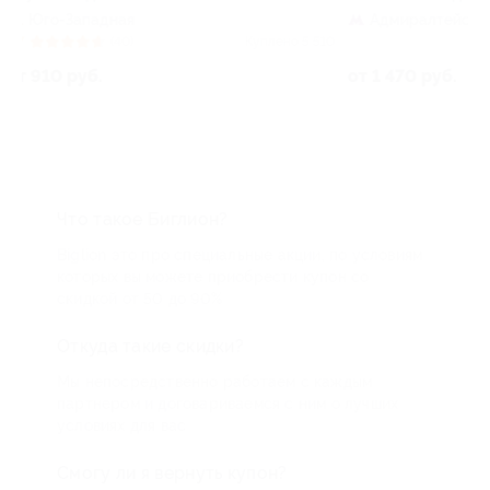
Садовая
Адмиралтейская
+1
4.8
(9)
510
Куплено 123
645 
1 500 руб.
от 1 470 руб.
Что такое Биглион?
Biglion это про специальные акции, по условиям
которых вы можете приобрести купон со
скидкой от 50 до 90%
Откуда такие скидки?
Мы непосредственно работаем с каждым
партнером и договариваемся с ним о лучших
условиях для вас
Смогу ли я вернуть купон?