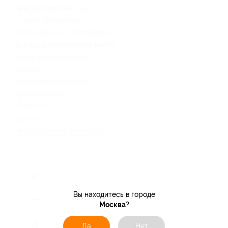
Невский проспект
г. Санкт-Петербург,
Казанская пл., д. 2 (парковка
за Казанским собором, место
сбора экскурсионной
группы)
по предварительному
бронированию
+7 (981) 864-50-07, +7 (911)
021-97-29
Показать номер телефона
Вы находитесь в городе
Москва
?
Да
Нет