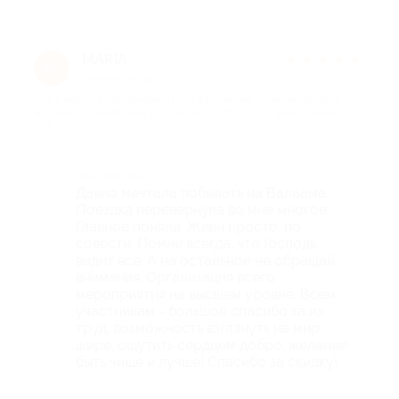
MARIA
★
★
★
★
★
M
1 месяц назад
про Билет на однодневный тур в Карелию «Святая обитель
Валаам» от компании «Туристика» (2930 руб. вместо 4440
руб.)
Достоинства
Давно мечтала побывать на Валааме.
Поездка перевернула во мне многое.
Главное поняла: Живи просто, по
совести. Помни всегда, что Господь
видит все. А на остальное не обращай
внимания. Организация всего
мероприятия на высшем уровне. Всем
участникам - большое спасибо за их
труд, возможность взглянуть на мир
шире, ощутить сердцем добро, желание
быть чище и лучше! Спасибо за скидку!