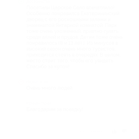
Достоинства
Посетили Царское Село впечатлило!
Особенно понравился Екатерининский
дворец с его роскошными залами и
знаменитой Янтарной комнатой. Парк
тоже очень ухоженный, приятно гулять
среди аллей и прудов. Детям тоже очень
понравилось (8 и 13 лет.). Из минусов в
высокий сезон очень много туристов,
приходится стоять в очередях. В целом,
место стоит того, чтобы его увидеть.
Спасибо за купон!
Недостатки
Очень много людей.
Комментарий
Благодарим за поездку!
Отзыв полезен?