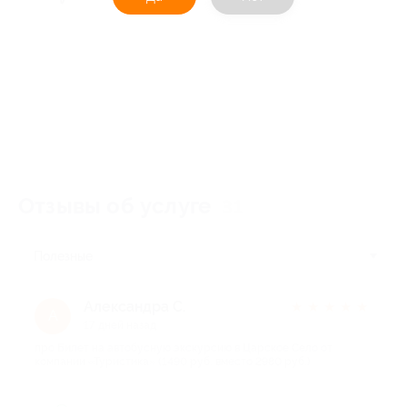
Отзывы об услуге
31
Полезные
Александра С.
★
★
★
★
★
А
17 дней назад
про Билет на автобусную экскурсию в Царское Село от
компании «Туристика» (1490 руб. вместо 2980 руб.)