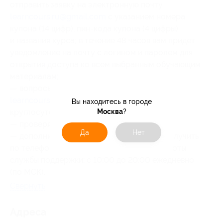
отправить заявку на электронную почту
learncours.ru@gmail.com
с указанием номера
купона (14 цифр), пин-кода купона (4 цифры)
и названия курса; в течение 48 часов вам придет
уведомление на почту с логином и паролем для
открытия доступа ко всем выбранным обучающим
материалам;
— вопросы на электронную почту
learncours.ru@gmail.com
принимаются
Вы находитесь в городе
Москва
?
круглосуточно и ежедневно;
— проверяйте папку «Спам»;
Да
Нет
— дополнительную информацию можно получить
по телефону +7 (342) 276-09-77, время работы
службы поддержки: с 10:00 до 20:00 ежедневно
(по МСК).
Свернуть
Адресa