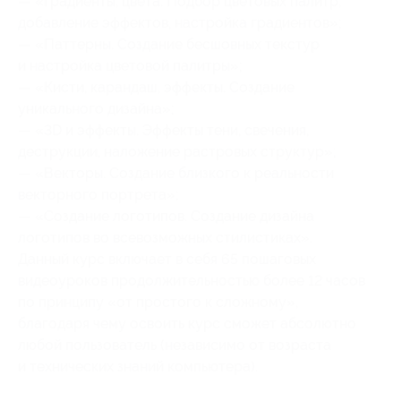
— «Градиенты, цвета. Подбор цветовых палитр,
добавление эффектов, настройка градиентов»;
— «Паттерны. Создание бесшовных текстур
и настройка цветовой палитры»;
— «Кисти, карандаш, эффекты. Создание
уникального дизайна»;
— «3D и эффекты. Эффекты тени, свечения,
деструкции, наложение растровых структур»;
— «Векторы. Создание близкого к реальности
векторного портрета»;
— «Создание логотипов. Создание дизайна
логотипов во всевозможных стилистиках».
Данный курс включает в себя 65 пошаговых
видеоуроков продолжительностью более 12 часов
по принципу «от простого к сложному»,
благодаря чему освоить курс сможет абсолютно
любой пользователь (независимо от возраста
и технических знаний компьютера).