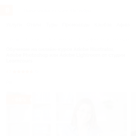
Услуги
Отели
Туры
Промокоды
Кэшбэк
Афиша 
Главная
Услуги
Обучение
Профессиональное образова
Обучение на онлайн-курсе Adobe Illustrator,
Adobe Photoshop или Adobe Lightroom от студии
Learncours
4.7
(5)
РФ
- 68%