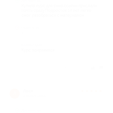
Достоинства
Купила курс для сына,ссылки прислали
почти сразу.Подросток 14 лет легко
смог разобраться с материалом.
Недостатки
-
Комментарий
Курс понравился
Отзыв полезен?
Леся
★
★
★
★
★
Л
4 месяца назад
Достоинства