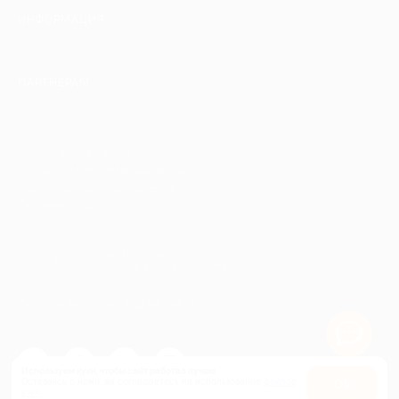
ИНФОРМАЦИЯ
ПАРТНЕРАМ
© 2010-2026 BIGLION
Обработка персональных данных
Пользовательское соглашение
Публичная оферта
Гарантия, поддержка
24 часа и возврат средств
Перейти на полную версию сайта
Используем куки, чтобы сайт работал лучше.
Оставаясь с нами, вы соглашаетесь на использование
файлов
Оk
Купить от 992 руб.
куки.