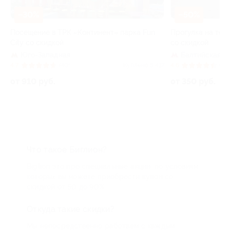
–3
–50%
ХИТ ПРОДАЖ
Целый
парка Fun
Прогулка на теплоходе по рекам и каналам
«Пите
со скидкой
Бе
Балтийская
4.9
Куплено 5 417
4.6
(29)
Куплено 4 654
от 1 
от 350 руб.
Что такое Биглион?
Biglion это про специальные акции, по условиям
которых вы можете приобрести купон со
скидкой от 50 до 90%
Откуда такие скидки?
Мы непосредственно работаем с каждым