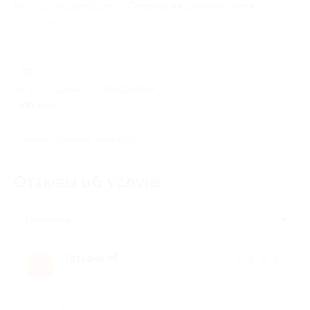
Все акции
Learncours
Перейти на сайт партнера
Юридическая информация о партнёре
РФ
с 10:00 до 20:00 ежедневно
(по МСК)
+7 (342) 276-09-77
Показать номер телефона
Отзывы об услуге
81
Полезные
Татьяна М.
★
★
★
★
★
Т
1 месяц назад