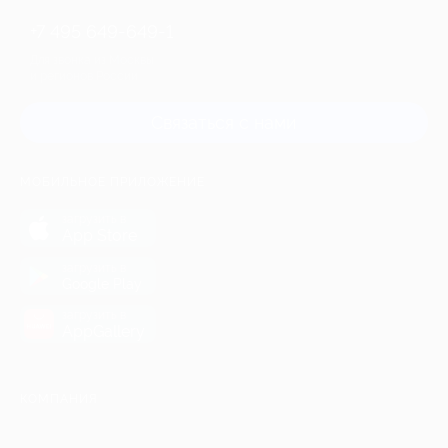
+7 495 649-649-1
Для звонка из Москвы
и регионов России
Связаться с нами
МОБИЛЬНОЕ ПРИЛОЖЕНИЕ
загрузить в
App Store
загрузить в
Google Play
загрузить в
AppGallery
КОМПАНИЯ