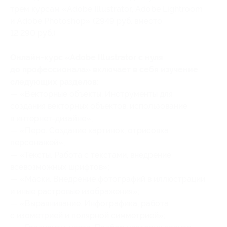
трем курсам «Adobe Illustrator, Adobe Lightroom
и Adobe Photoshop» (2949 руб. вместо
12 290 руб.)
Онлайн-курс «Adobe Illustrator с нуля
до профессионала» включает в себя изучение
следующих разделов:
— «Векторные объекты. Инструменты для
создания векторных объектов, использование
в интернет-дизайне»;
— «Перо. Создание картинок, отрисовка
персонажей»;
— «Тексты. Работа с текстами, внедрение
всевозможных шрифтов»;
— «Маски. Внедрение фотографий в иллюстрации
и иные растровые изображения»;
— «Выравнивание. Инфографика, работа
с изометрией и полярной симметрией»;