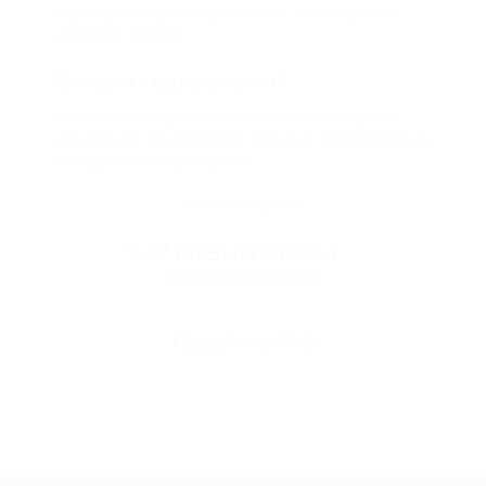
партнером и договариваемся с ним о лучших
условиях для вас
Смогу ли я вернуть купон?
Если что-то случится, мы обязательно вернем
вам деньги. Мы работаем только с проверенными
и надежными партнерами
Остались вопросы?
+7 (495) 649-649-1
Горячая линия Биглиона
Перейти в FAQ