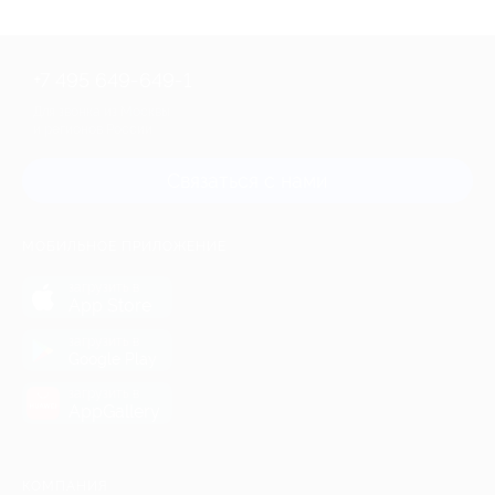
+7 495 649-649-1
Для звонка из Москвы
и регионов России
Связаться с нами
МОБИЛЬНОЕ ПРИЛОЖЕНИЕ
загрузить в
App Store
загрузить в
Google Play
загрузить в
AppGallery
КОМПАНИЯ