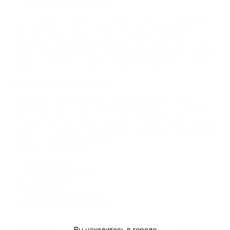
Игровые площадки для малышей.
Все аттракционы проходят регулярную проверку, где необходимо —
предусмотрена система страховки. Опытные и внимательные
инструкторы всегда рядом — помогут и про все расскажут.
В батутном центре в Санкт-Петербурге цены для вас будут намного
ниже, если приобрести купон. Это выгодно, ведь вы можете недорого
отдохнуть всей семьей. Следите за акциями и скидками в батутном
центре!
Покорение вершин с Biglion
Еще одно развлечение, которое нравится взрослым и детям, —
скалодром в Санкт-Петербурге. Здесь каждый может почувствовать
себя альпинистом. Вставки на скальных панелях имитируют
настоящий скалистый рельеф и варьируются в зависимости от уровня
сложности. Стена бывает вертикальной и нависающей, что добавляет
сложности подъему и адреналина.
Польза от скалолазания:
Укрепление мышц;
Повышение выносливости;
Улучшение осанки;
Развитие ловкости;
Преодоление страха высоты;
Развитие логического мышления.
На скалодроме для детей в Санкт-Петербурге предусмотрены