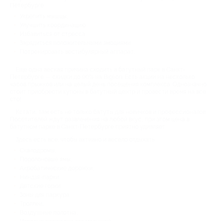
Петербурге:
Укрепить мышцы;
Улучшить координацию;
Избавиться от стресса;
Зарядиться положительными эмоциями;
Потренировать вестибулярный аппарат;
Еще одна веская причина сходить в батутный парк в Санкт-
Петербурге — скидки до 90% на Biglion. Есть акции на несколько
часов прыжков или на целый день посещения комплекса. Однозначно
стоит приобрести купоны в батутный центр и провести время на все
сто!
Кстати, там есть не только батуты для новичков и профессионалов.
Посетителей ждут развлечения на любой вкус, при этом цена в
батутном парке в Санкт-Петербурге приятно удивляет.
Здесь есть все, чтобы активно и весело отдыхать:
Скалодромы;
Поролоновые ямы;
Акробатические дорожки;
Ниндзя-парки;
Детские горки;
Зоны для паркура;
Троллеи;
Воздушные полотна;