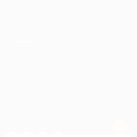
ИНФОРМАЦИЯ
ПАРТНЕРАМ
© 2010-2026 BIGLION
Обработка персональных данных
Пользовательское соглашение
Публичная оферта
Гарантия, поддержка
24 часа и возврат средств
Перейти на полную версию сайта