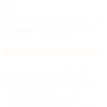
Услуги
Отели
Туры
Промокоды
Кэшбэк
Афиша 
Все скидки
- в мобильном приложении!
Скачать сейчас!
Каталог
Без сортировки
Купоны и скидки на развлечения
Активный отдых на скалодроме и в батутном центре в
Санкт-Петербурге со скидкой
Прыжки на батуте — больше, чем просто развлечение. Это
интенсивная тренировка, которая дарит удовольствие и позволяет
насладиться беззаботными мгновениями. Вот еще несколько
аргументов в пользу того, чтобы посетить батутный центр в Санкт-