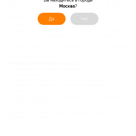
Вы находитесь в городе
специальные зацепы. Конструкция не такая высокая, как для взрослых,
Москва
?
но здесь тоже есть разные уровни. Ребят научат правильно лазать и
безопасно приземляться.
В стоимость купонов на скалодромы обычно входит:
Да
Нет
Инструктаж по технике безопасности;
Комплект снаряжения (магнезия, страховка, скальные туфли);
Самостоятельная тренировка или занятие с инструктором.
С Biglion вы можете посетить скалодром по цене со скидкой до 90%.
Стоимость буквально как за одну пиццу, а эмоций и впечатлений
столько, что хватит надолго!
Почему с Biglion выгодно отдыхать
Проверяем всех партнеров и размещаем акции от компаний,
которым доверяют;
Каждый день добавляем новые акционные предложения;
Круглосуточно на связи — служба поддержки всегда готова
помочь;
Сделали удобное мобильное приложение — найти развлечения
рядом с домом очень легко.
Приобретайте купон в батутный парк или на скалодром и
наслаждайтесь отдыхом!