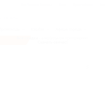
Для Вашего бизнеса
Блог
Франчайзинг
Воп
Промокоды
Кэшбэк
Афиша города
Все скидки
- в мобильном приложении!
Скачать сейчас!