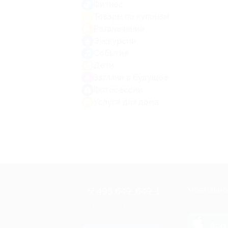
Фитнес
Товары по купонам
Развлечения
Экскурсии
События
Дети
Загляни в будущее
Фотосессии
Услуги для дома
+7 495 649-649-1
МОБИЛЬНО
Для звонка из Москвы
и регионов России
загрузи
App 