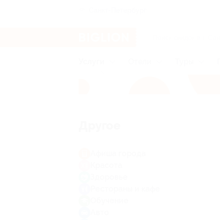
Санкт-Петербург
Услуги
Отели
Туры
Другое
Афиша города
Красота
Здоровье
Рестораны и кафе
Обучение
Авто