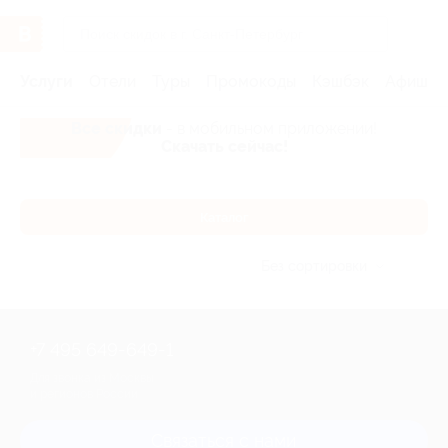
Услуги
Отели
Туры
Промокоды
Кэшбэк
Афиша 
Все скидки
- в мобильном приложении!
Скачать сейчас!
Каталог
Без сортировки
+7 495 649-649-1
Для звонка из Москвы
и регионов России
Связаться с нами