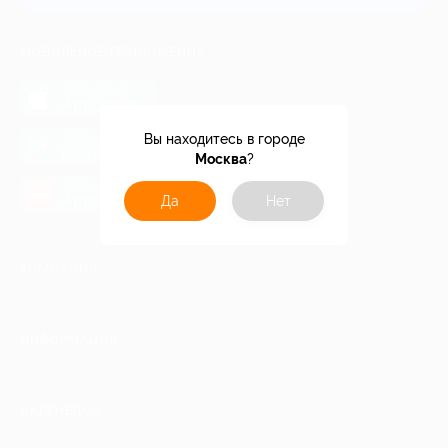
МОБИЛЬНОЕ ПРИЛОЖЕНИЕ
загрузить в
App Store
загрузить в
Вы находитесь в городе
Google Play
Москва
?
загрузить в
AppGallery
Да
Нет
КОМПАНИЯ
ИНФОРМАЦИЯ
ПАРТНЕРАМ