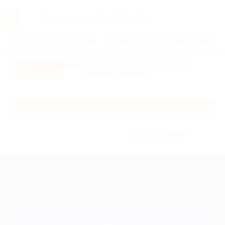
Услуги
Отели
Туры
Промокоды
Кэшбэк
Афиша 
Все скидки
- в мобильном приложении!
Скачать сейчас!
Каталог
Без сортировки
+7 495 649-649-1
Для звонка из Москвы
и регионов России
Связаться с нами