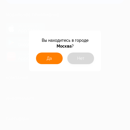
МОБИЛЬНОЕ ПРИЛОЖЕНИЕ
загрузить в
App Store
загрузить в
Вы находитесь в городе
Google Play
Москва
?
загрузить в
AppGallery
Да
Нет
КОМПАНИЯ
ИНФОРМАЦИЯ
ПАРТНЕРАМ