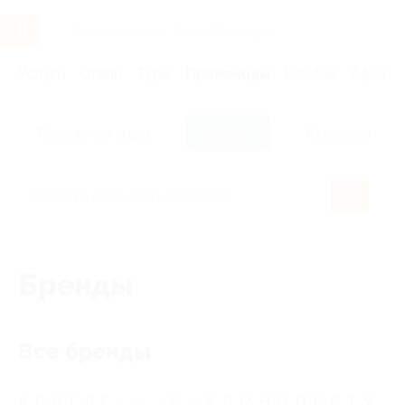
Услуги
Отели
Туры
Промокоды
Кэшбэк
Афиша 
Популярные акции
Бренды
Категории
Бренды
Все бренды
А
Б
В
Г
Д
Е
Ё
Ж
З
И
Й
К
Л
М
Н
О
П
Р
С
Т
У