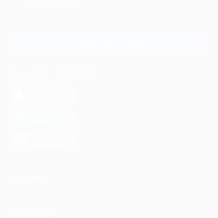
Для звонка из Москвы
и регионов России
Связаться с нами
МОБИЛЬНОЕ ПРИЛОЖЕНИЕ
загрузить в
App Store
загрузить в
Google Play
загрузить в
AppGallery
КОМПАНИЯ
ИНФОРМАЦИЯ