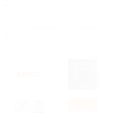
Ф
Х
Ц
Ч
Ш
Щ
Ъ
Ы
Ь
Э
Ю
Я
#
A
B
C
D
E
F
G
H
I
J
K
L
M
N
O
P
Q
R
S
T
U
V
W
X
Y
Z