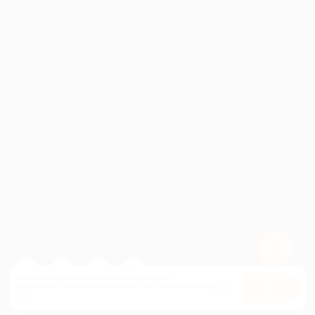
ИНФОРМАЦИЯ
ПАРТНЕРАМ
© 2010-2026 BIGLION
Обработка персональных данных
Пользовательское соглашение
Публичная оферта
Гарантия, поддержка
24 часа и возврат средств
Перейти на полную версию сайта
Используем куки, чтобы сайт работал лучше.
Оставаясь с нами, вы соглашаетесь на использование
файлов
Оk
куки.