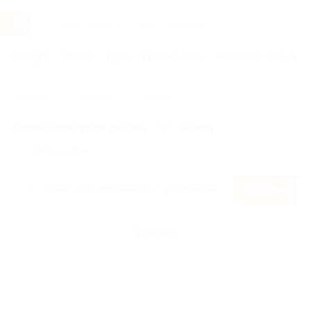
Услуги
Отели
Туры
Промокоды
Кэшбэк
Афиша 
Главная
Кэшбэк
Dewal
Правила получения кэшбэка
По чеку
Мой кэшбэк
Найти