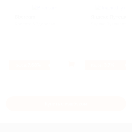
Bbcream
Яндекс.Путешес
Красота & Здоровье
Яндекс.Путешестви
7.68%
3.7%
Кэшбэк
Кэшбэк
Купить с кэшбэком