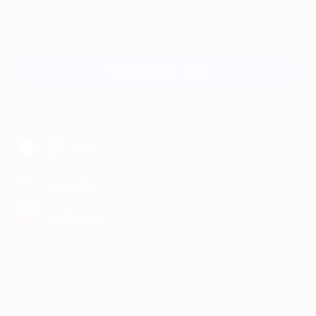
+7 495 649-649-1
Для звонка из Москвы
и регионов России
Связаться с нами
МОБИЛЬНОЕ ПРИЛОЖЕНИЕ
загрузить в
App Store
загрузить в
Google Play
загрузить в
AppGallery
КОМПАНИЯ