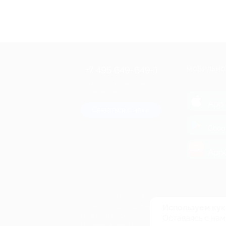
+7 495 649-649-1
МОБИЛЬНО
Для звонка из Москвы
и регионов России
загрузи
App 
Связаться с нами
загрузи
Goog
загрузи
AppG
© 2010-2026 BIGLION
Обработка персональных данных
Используем кук
Пользовательское соглашение
Оставаясь с нам
Публичная оферта