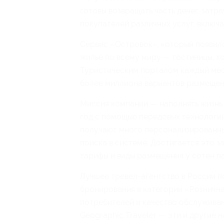
готовы возвращать часть денег, затр
покупателей различных услуг, включа
Сервис «Островок», который появилс
жилье по всему миру — гостиницы, хо
Туристическим порталом каждый меся
более миллиона вариантов размещен
Миссия компании — наполнять жизнь
год с помощью передовых технологий
получают много персонализированн
поиска в системе. Достигается это 
тарифы и виды размещения у сотен п
Лучшее тревел-агентство в России п
бронирования в категории «Розничн
потребителей и качество обслуживан
Geographic Traveler — эти и другие