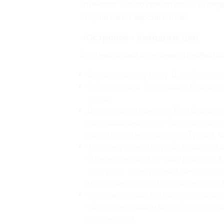
клиентов. Только представьте: за пе
стартапов по версии Forbes.
«Островок» выгодных цен
Есть несколько основных причины по
Отели по всему миру. В любой сезон
Гибкая оплата. Оплачивать бронь в
заезде;
Доступная стоимость. Все благода
поставщиками услуг. Здесь всегда 
популярные направления (Турция, Фр
Круглосуточная служба поддержки.
бронью и найдут лучшие решение в 
телефону, электронной почте, с п
мессенджерах или социальных сетя
Честные отзывы путешественников.
об интересующем вас объекте (ожи
реальности);