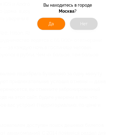
 IOS и Android. Спецпредложения всегда
Вы находитесь в городе
 (дома, в дороге и не только);
Москва
?
ь уверены в том, что все платежи под
Да
Нет
t, Hilton, Radisson Hotels, Four Seasons,
трудничество ведется с 65 000+ отельерами;
 — за каждую ночь в гостинице человек
уются в рубли. Чем их больше, тем больше
ально подобрать буквально за одну минуту.
вуют привлекательные условия отмены — даже
перенесется, вы отмените забронированный
дя на этот сайт, будьте уверены в том, что
ое вас устроит (территориально, по цене и
ьзователям доступен поиск дешевых билетов
от авиакомпаний. С 2014 появился раздел для