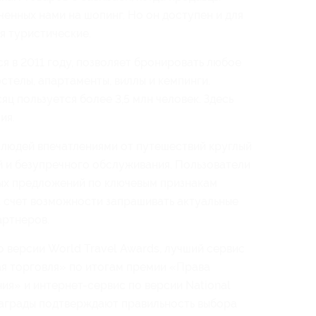
аченных нами на шопинг. Но он доступен и для
я туристические.
я в 2011 году, позволяет бронировать любое
стелы, апартаменты, виллы и кемпинги.
ц пользуется более 3,5 млн человек. Здесь
ия.
 людей впечатлениями от путешествий круглый
 и безупречного обслуживания. Пользователи
ых предложений по ключевым признакам
за счет возможности запрашивать актуальные
артнеров.
о версии World Travel Awards, лучший сервис
ая торговля» по итогам премии «Права
ия» и интернет-сервис по версии National
 награды подтверждают правильность выбора