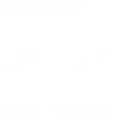
ления гарантированного кэшбэка. Если
ете обратиться в службу поддержки.
AliExpress
МТС
Товары из Китая
Услуги
49.84%
3.54%
Кэшбэк
Кэшбэк