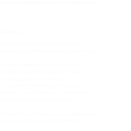
рвые 12 месяцев работы Ostrovok вошел в топ
пулярности:
 вы найдете то, что надо именно вам;
озможно сразу банковской картой или при
ря работе напрямую с более чем 155
есть выгодные предложения на самые
анция, Дубай и не только);
 Специалисты обязательно помогут с
сжатые сроки. Связаться с ними можно по
омощью формы обратной связи, в
х;
 Так вы получаете еще больше информации
дания точно будут соответствовать