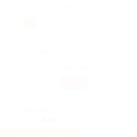
росы и ответы
+7 495 649-649-1
Вход
/
Регистрация
ы
Услуги
Авто
Ещё
т кэшбэк?
По чеку
Мой кэшбэк
Найти
4.8%
Кэшбэк
Купить с кэшбэком