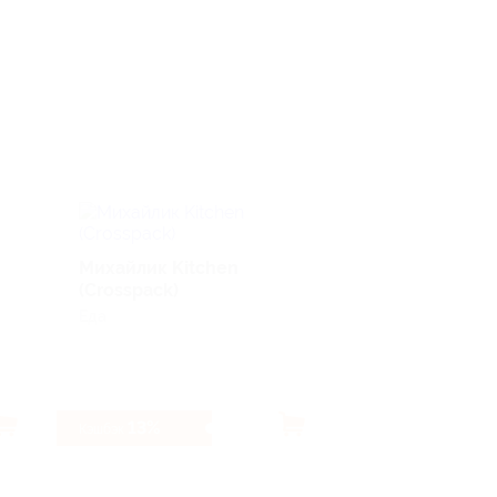
iBOX
Михайлик Kitchen
Авто, Электроник
(Crosspack)
Еда
13%
3.83%
Кэшбэк
Кэшбэк