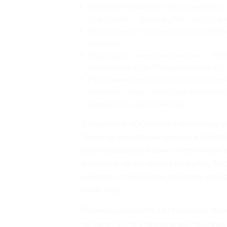
Удобное мобильное приложение для
под рукой — бронируйте, где угодно
Безопасные платежи. Вы можете быт
защитой;
Партнеры с мировым именем — Mariot
HolidaysInn и др. Плодотворное со
Программа лояльности «Банк снов»
получает «сны», которые конвертир
привилегий для клиентов.
С сервисом «Островок» гостиницы ре
Также на некоторые номера и дейст
если поездка по каким-то причинам 
вариант и не потеряете ни рубля. Захо
найдете оптимальное решение, котор
качеству).
Помимо основного направления, пол
на самолет по специальным тарифам 