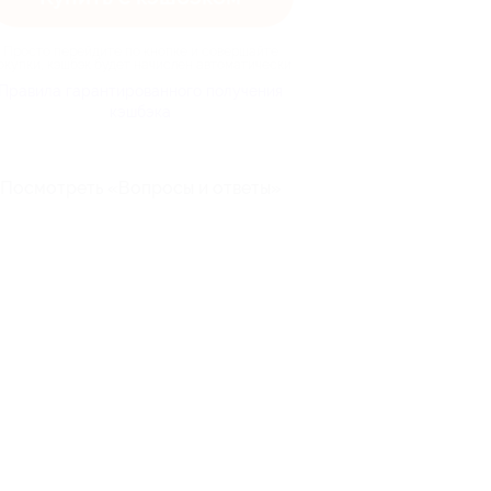
Просто перейдите по кнопке и совершайте
окупки, кэшбэк будет начислен автоматически
Правила гарантированного получения
кэшбэка
Посмотреть «Вопросы и ответы»