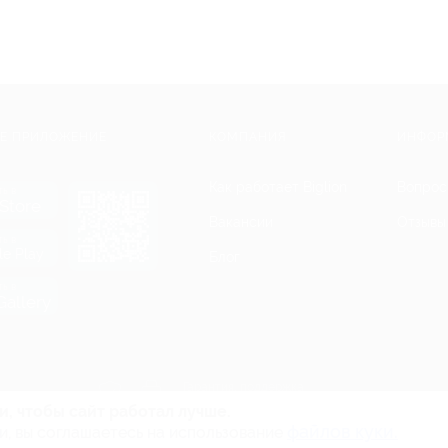
Е ПРИЛОЖЕНИЕ
КОМПАНИЯ
ИНФОР
Как работает Biglion
Вопрос
ть в
Store
Вакансии
Отзывы
ть в
le Play
Блог
ть в
allery
Гарантия, поддержка
24 часа и возврат средств
и, чтобы сайт работал лучше.
файлов куки.
и, вы соглашаетесь на использование