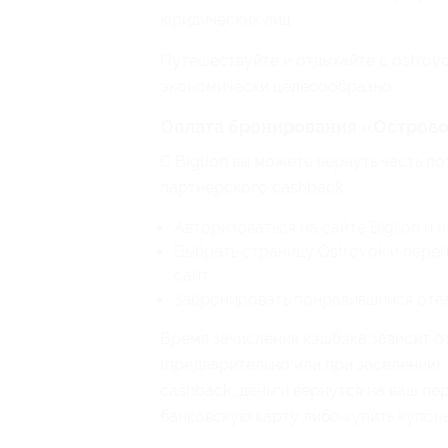
юридических лиц.
Путешествуйте и отдыхайте с ostrovo
экономически целесообразно.
Оплата бронирования «Острово
С Biglion вы можете вернуть часть п
партнерского cashback:
Авторизоваться на сайте Biglion и 
Выбрать страницу Ostrovok и пере
сайт;
Забронировать понравившийся отел
Время зачисления кэшбэка зависит от
(предварительно или при заселении).
cashback, деньги вернутся на ваш пе
банковскую карту либо купить купоны