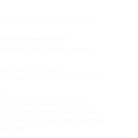
k.ru круглый год — это удобно, просто и
к» и получение кэшбэка
отраченных средств. Условия получения
нажать на вкладку «Кэшбэк»;
йти по партнерской ссылке на официальный
ь.
 того, когда вы решили оплатить отель
 Как только портал подтвердит получение
рсональный счет. Их можно будет вывести на
 на скидку.