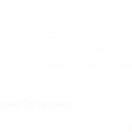
Для Вашего бизнеса
Блог
Франчайзинг
Воп
Промокоды
Кэшбэк
Афиша города
Для дома
Еда
Развлечения
Одежда, обувь, аксессуар
Правила получения кэшбэка
Как работае
зина Островок
исления кэшбэка